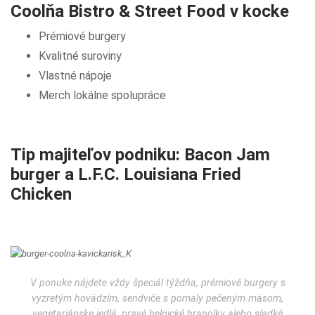
Coolňa Bistro & Street Food v kocke
Prémiové burgery
Kvalitné suroviny
Vlastné nápoje
Merch lokálne spolupráce
Tip majiteľov podniku: Bacon Jam
burger a L.F.C. Louisiana Fried
Chicken
V ponuke nájdete vždy špeciál týždňa, prémiové burgery s
vyzretým hovädzím, sendviče s pomaly pečeným mäsom,
vegetariánske jedlá, pravé belgické hranolky alebo sladké