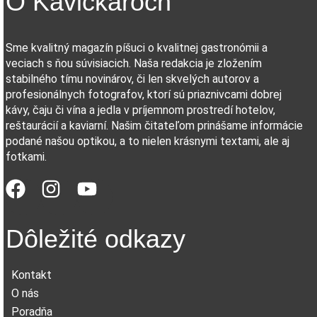
O Kávičkároch
Sme kvalitný magazín píšuci o kvalitnej gastronómii a
veciach s ňou súvisiacich. Naša redakcia je zložením
stabilného tímu novinárov, či len skvelých autorov a
profesionálnych fotografov, ktorí sú priaznivcami dobrej
kávy, čaju či vína a jedla v príjemnom prostredí hotelov,
reštaurácií a kaviarní. Našim čitateľom prinášame informácie
podané našou optikou, a to nielen krásnymi textami, ale aj
fotkami.
Dôležité odkazy
Kontakt
O nás
Poradňa