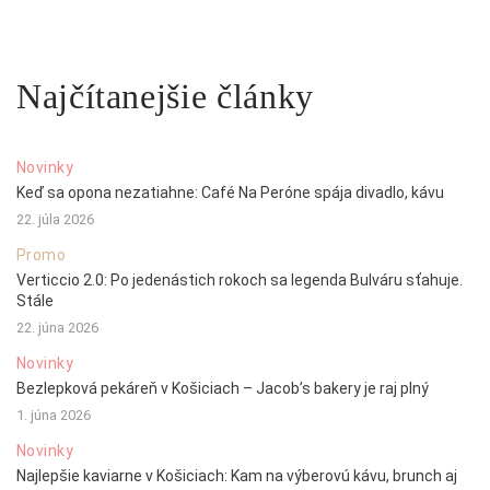
Najčítanejšie články
Novinky
Keď sa opona nezatiahne: Café Na Peróne spája divadlo, kávu
22. júla 2026
Promo
Verticcio 2.0: Po jedenástich rokoch sa legenda Bulváru sťahuje.
Stále
22. júna 2026
Novinky
Bezlepková pekáreň v Košiciach – Jacob’s bakery je raj plný
1. júna 2026
Novinky
Najlepšie kaviarne v Košiciach: Kam na výberovú kávu, brunch aj