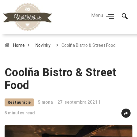
Home
Novinky
Coolňa Bistro & Street Food
Coolňa Bistro & Street
Food
Simona
27. septembra 2021
Reštaurácie
5 minutes read