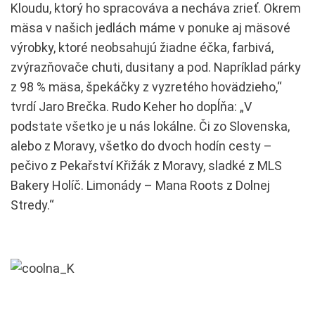
Kloudu, ktorý ho spracováva a necháva zrieť. Okrem
mäsa v našich jedlách máme v ponuke aj mäsové
výrobky, ktoré neobsahujú žiadne éčka, farbivá,
zvýrazňovače chuti, dusitany a pod. Napríklad párky
z 98 % mäsa, špekáčky z vyzretého hovädzieho,“
tvrdí Jaro Brečka. Rudo Keher ho dopĺňa: „V
podstate všetko je u nás lokálne. Či zo Slovenska,
alebo z Moravy, všetko do dvoch hodín cesty –
pečivo z Pekařství Křižák z Moravy, sladké z MLS
Bakery Holíč. Limonády – Mana Roots z Dolnej
Stredy.“