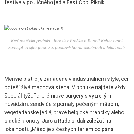
festivaly pouličného jedla Fest Cool Piknik.
Keď majitelia podniku Jaroslav Brečka a Rudolf Keher tvorili
koncept svojho podniku, postavili ho na čerstvosti a lokálnosti.
Menšie bistro je zariadené v industriálnom štýle, oči
poteší živá machová stena. V ponuke nájdete vždy
špeciál týždňa, prémiové burgery s vyzretým
hovädzím, sendviče s pomaly pečeným mäsom,
vegetariánske jedlá, pravé belgické hranolky alebo
sladké kronuty. Jaro a Rudo si dali záležať na
lokálnosti. „Mäso je z českých fariem od pána