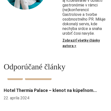
aj vzdelávanie v oblasti
gastronómie v rámci
(ne)konferencií
Gastrolove a tvorbe
osobnostného PR. Miluje
dokonalý servis, kde
nechýba srdce a snaha
urobiť čosi navyše.
Zobraziť všetky články
autora >
Odporúčané články
Promo
Promo článok
Hotel Thermia Palace – klenot na kúpeľnom...
S
22. apríla 2024
15