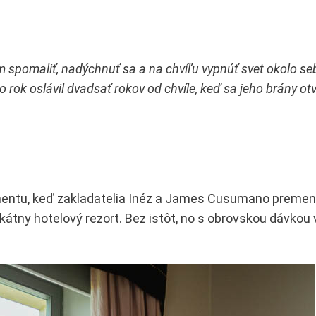
m spomaliť, nadýchnuť sa a na chvíľu vypnúť svet okolo se
o rok oslávil dvadsať rokov od chvíle, keď sa jeho brány otvo
entu, keď zakladatelia Inéz a James Cusumano premeni
ikátny hotelový rezort. Bez istôt, no s obrovskou dávkou