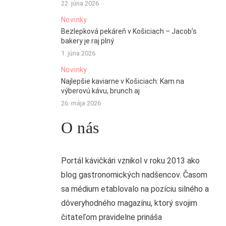
22. júna 2026
Novinky
Bezlepková pekáreň v Košiciach – Jacob’s
bakery je raj plný
1. júna 2026
Novinky
Najlepšie kaviarne v Košiciach: Kam na
výberovú kávu, brunch aj
26. mája 2026
O nás
Portál kávičkári vznikol v roku 2013 ako
blog gastronomických nadšencov. Časom
sa médium etablovalo na pozíciu silného a
dôveryhodného magazínu, ktorý svojim
čitateľom pravidelne prináša