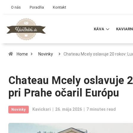
O nás
Poradňa
Kontakt
KÁVA
KAVIARN
Home
Novinky
Chateau Mcely oslavuje 20 rokov: L
Chateau Mcely oslavuje 
pri Prahe očaril Európu
Kavickari
26. mája 2026
7 minutes read
Novinky