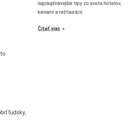
najzaujímavejšie tipy zo sveta hotelov,
kaviarní a reštaurácií.
Čítať viac
áto
biť ľudsky,