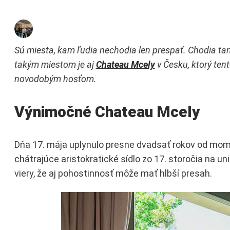
Sú miesta, kam ľudia nechodia len prespať. Chodia ta
takým miestom je aj
Chateau Mcely
v Česku, ktorý tent
novodobým hosťom.
Výnimočné Chateau Mcely
Dňa 17. mája uplynulo presne dvadsať rokov od mom
chátrajúce aristokratické sídlo zo 17. storočia na un
viery, že aj pohostinnosť môže mať hlbší presah.