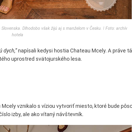
Slovenska. Dlhodobo však žijú aj s manželom v Česku. ǀ Foto: archív
hotela
ú dych,“
napísali kedysi hostia Chateau Mcely. A práve t
tého uprostred svätojurského lesa.
Mcely vznikalo s víziou vytvoriť miesto, ktoré bude pôso
íslo izby, ale ako vítaný návštevník.