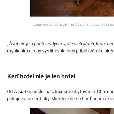
Zaujímavosťou je, že Inéz Cusumano pochádza zo 
„Život nie je o počte nádychov, ale o chvíľach, ktoré ber
myšlienka akoby vystihovala celý príbeh zámku ukry
Keď hotel nie je len hotel
Od začiatku nešlo iba o luxusné ubytovanie. Chateau 
pokojne a autenticky. Miesto, kde sa hosť necíti ako č