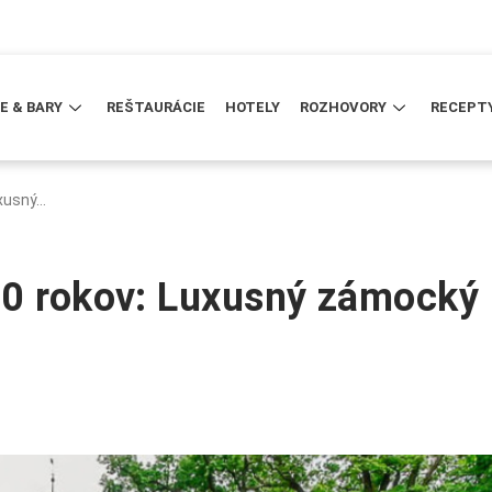
E & BARY
REŠTAURÁCIE
HOTELY
ROZHOVORY
RECEPT
uxusný…
20 rokov: Luxusný zámocký 