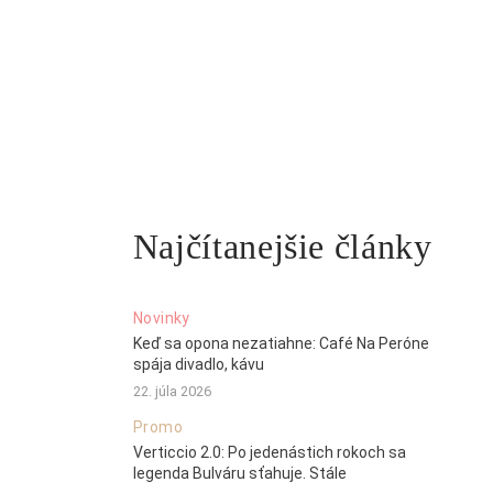
Najčítanejšie články
Novinky
Keď sa opona nezatiahne: Café Na Peróne
spája divadlo, kávu
22. júla 2026
Promo
Verticcio 2.0: Po jedenástich rokoch sa
legenda Bulváru sťahuje. Stále