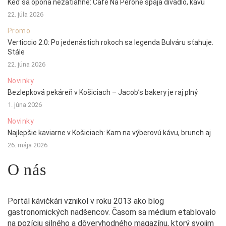
Keď sa opona nezatiahne: Café Na Peróne spája divadlo, kávu
22. júla 2026
Promo
Verticcio 2.0: Po jedenástich rokoch sa legenda Bulváru sťahuje.
Stále
22. júna 2026
Novinky
Bezlepková pekáreň v Košiciach – Jacob’s bakery je raj plný
1. júna 2026
Novinky
Najlepšie kaviarne v Košiciach: Kam na výberovú kávu, brunch aj
26. mája 2026
O nás
Portál kávičkári vznikol v roku 2013 ako blog
gastronomických nadšencov. Časom sa médium etablovalo
na pozíciu silného a dôveryhodného magazínu, ktorý svojim