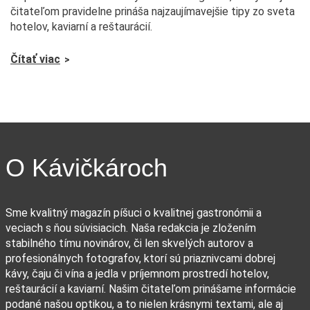
čitateľom pravidelne prináša najzaujímavejšie tipy zo sveta
hotelov, kaviarní a reštaurácií.
Čítať viac
O Kávičkároch
Sme kvalitný magazín píšuci o kvalitnej gastronómii a
veciach s ňou súvisiacich. Naša redakcia je zložením
stabilného tímu novinárov, či len skvelých autorov a
profesionálnych fotografov, ktorí sú priaznivcami dobrej
kávy, čaju či vína a jedla v príjemnom prostredí hotelov,
reštaurácií a kaviarní. Našim čitateľom prinášame informácie
podané našou optikou, a to nielen krásnymi textami, ale aj