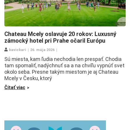
Chateau Mcely oslavuje 20 rokov: Luxusný
zámocký hotel pri Prahe očaril Európu
kavickari
26. mája 2026
Sú miesta, kam ľudia nechodia len prespať. Chodia
tam spomaliť, nadýchnuť sa a na chvíľu vypnúť svet
okolo seba. Presne takým miestom je aj Chateau
Mcely v Česku, ktorý
Čítať viac