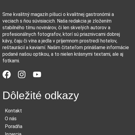
Sme kvalitný magazín píšuci o kvalitnej gastronómii a
veciach s ňou súvisiacich. Naša redakcia je zložením
stabilného tímu novinárov, či len skvelých autorov a
profesionálnych fotografov, ktorí sú priaznivcami dobrej
kávy, čaju či vína a jedla v príjemnom prostredí hotelov,
reštaurácií a kaviarní. Našim čitateľom prinášame informácie
podané našou optikou, a to nielen krásnymi textami, ale aj
fotkami.
Dôležité odkazy
Kontakt
O nás
Poradňa
Inzercia