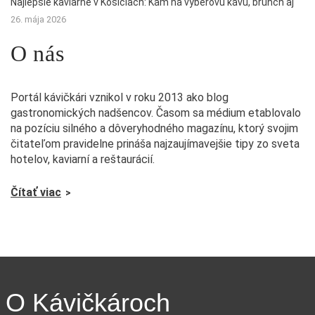
Najlepšie kaviarne v Košiciach: Kam na výberovú kávu, brunch aj
26. mája 2026
O nás
Portál kávičkári vznikol v roku 2013 ako blog
gastronomických nadšencov. Časom sa médium etablovalo
na pozíciu silného a dôveryhodného magazínu, ktorý svojim
čitateľom pravidelne prináša najzaujímavejšie tipy zo sveta
hotelov, kaviarní a reštaurácií.
Čítať viac
O Kávičkároch