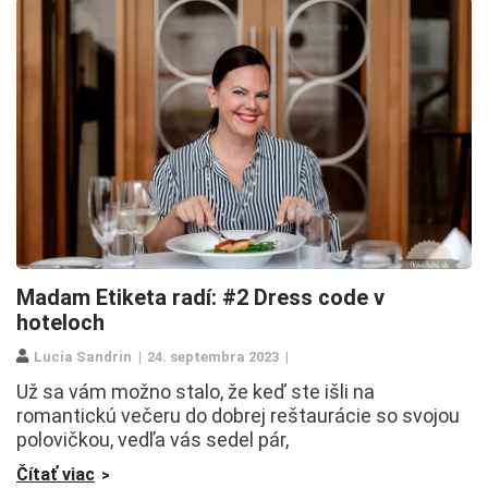
Madam Etiketa radí: #2 Dress code v
hoteloch
Lucia Sandrin
24. septembra 2023
Už sa vám možno stalo, že keď ste išli na
romantickú večeru do dobrej reštaurácie so svojou
polovičkou, vedľa vás sedel pár,
Čítať viac