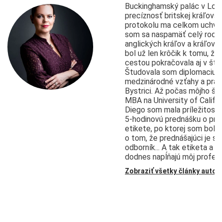
Buckinghamský palác v Lond
precíznosť britskej kráľovsk
protokolu ma celkom uchváti
som sa naspamäť celý rod
anglických kráľov a kráľovie
bol už len krôčik k tomu, ž
cestou pokračovala aj v štúd
Študovala som diplomaciu,
medzinárodné vzťahy a práv
Bystrici. Až počas môjho št
MBA na University of Califo
Diego som mala príležitosť
5-hodinovú prednášku o pro
etikete, po ktorej som bol
o tom, že prednášajúci je s
odborník... A tak etiketa a p
dodnes napĺňajú môj profesij
Zobraziť všetky články autor