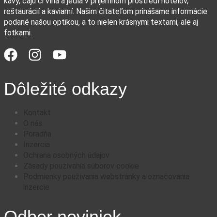
kávy, čaju či vína a jedla v príjemnom prostredí hotelov,
reštaurácií a kaviarní. Našim čitateľom prinášame informácie
podané našou optikou, a to nielen krásnymi textami, ale aj
fotkami.
Dôležité odkazy
Kontakt
O nás
Poradňa
Inzercia
Ochrana osobných údajov
Zásady používania súborov cookie
Podmienky používania webstránky a označovania
inzercie
Odber noviniek