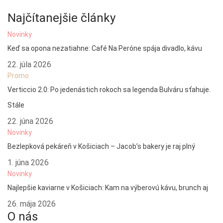
Najčítanejšie články
Novinky
Keď sa opona nezatiahne: Café Na Peróne spája divadlo, kávu
22. júla 2026
Promo
Verticcio 2.0: Po jedenástich rokoch sa legenda Bulváru sťahuje.
Stále
22. júna 2026
Novinky
Bezlepková pekáreň v Košiciach – Jacob’s bakery je raj plný
1. júna 2026
Novinky
Najlepšie kaviarne v Košiciach: Kam na výberovú kávu, brunch aj
26. mája 2026
O nás