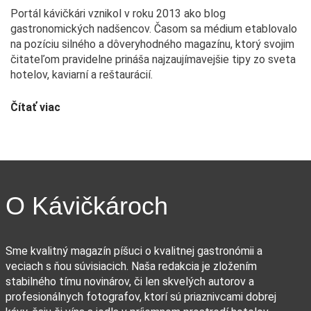
Portál kávičkári vznikol v roku 2013 ako blog
gastronomických nadšencov. Časom sa médium etablovalo
na pozíciu silného a dôveryhodného magazínu, ktorý svojim
čitateľom pravidelne prináša najzaujímavejšie tipy zo sveta
hotelov, kaviarní a reštaurácií.
Čítať viac
O Kávičkároch
Sme kvalitný magazín píšuci o kvalitnej gastronómii a
veciach s ňou súvisiacich. Naša redakcia je zložením
stabilného tímu novinárov, či len skvelých autorov a
profesionálnych fotografov, ktorí sú priaznivcami dobrej