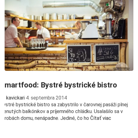
Smartfood: Bystré bystrické bistro
kavickari
4. septembra 2014
Bystré bystrické bistro sa zabystrilo v čarovnej pasáži plnej
klenutých balkónikov a príjemného chládku. Usalašilo sa v
útrobách domu, nenápadne. Jediné, čo ho
Čítať viac