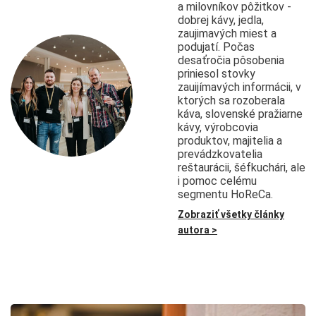
a milovníkov pôžitkov -
dobrej kávy, jedla,
zaujimavých miest a
podujatí. Počas
desaťročia pôsobenia
priniesol stovky
zauijímavých informácii, v
ktorých sa rozoberala
káva, slovenské pražiarne
kávy, výrobcovia
produktov, majitelia a
prevádzkovatelia
reštaurácii, šéfkuchári, ale
i pomoc celému
segmentu HoReCa.
Zobraziť všetky články
autora >