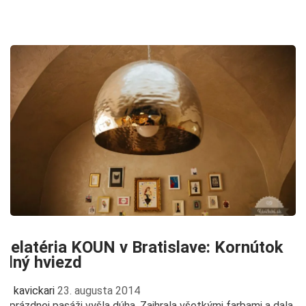
Gelatéria KOUN v Bratislave: Kornútok
plný hviezd
kavickari
23. augusta 2014
V prázdnej pasáži vyšla dúha. Zaihrala všetkými farbami a dala