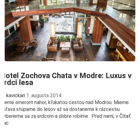
Hotel Zochova Chata v Modre: Luxus v
srdci lesa
kavickari
1. augusta 2014
Ideme smerom nahor, kľukatou cestou nad Modrou. Mierne
doľava stúpame do lesov až sa dostaneme k rázcestiu.
Vyberieme sa za srdcom a dobre robíme. Pred nami, v
Čítať
viac