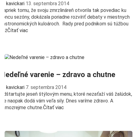
kavickari
13. septembra 2014
Napriek tomu, že svoju zmrzlináreň otvorila tak povediac ku
koncu sezóny, dokázala poriadne rozvíriť debaty v miestnych
gastronomických kuloároch. Rady pred podnikom sú túžbou
kaž
Čítať viac
Nedeľné varenie – zdravo a chutne
kavickari
7. septembra 2014
Odštartujte jeseň štýlovým menu, ktoré nezaťaží váš žalúdok,
ale naopak dodá vám veľa sily. Dnes varíme zdravo. A
samozrejme chutne.
Čítať viac