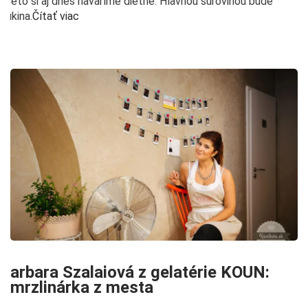
Preto si aj dnes navaríme diétne. Hlavnou surovinou bude
cukina.
Čítať viac
Barbara Szalaiová z gelatérie KOUN:
Zmrzlinárka z mesta