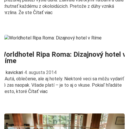
ochutnať každému z okoloidúcich. Pretože z dúhy vzniká
zmrzlina. Že ste
Čítať viac
Worldhotel Ripa Roma: Dizajnový hotel v
Ríme
kavickari
4. augusta 2014
Autá, oblečenie, ale aj hotely. Niektoré veci sa môžu vydariť a
iné zas naopak. Všade platí – je to aj o vkuse. Pokiaľ hľadáte
miesto, ktoré
Čítať viac