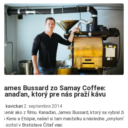
James Bussard zo Samay Coffee:
Kanaďan, ktorý pre nás praží kávu
kavickari
2. septembra 2014
Scenár ako z filmu. Kanaďan, James Bussard, ktorý sa vybral žiť
do Kene a Etiópie, našiel si tam manželku a následne „omylom“
sa ocitol v Bratislave
Čítať viac