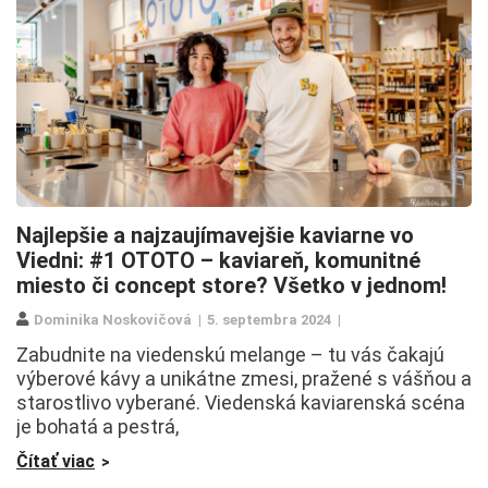
Najlepšie a najzaujímavejšie kaviarne vo
Viedni: #1 OTOTO – kaviareň, komunitné
miesto či concept store? Všetko v jednom!
Dominika Noskovičová
5. septembra 2024
Zabudnite na viedenskú melange – tu vás čakajú
výberové kávy a unikátne zmesi, pražené s vášňou a
starostlivo vyberané. Viedenská kaviarenská scéna
je bohatá a pestrá,
Čítať viac