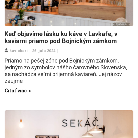
Keď objavíme lásku ku káve v Lavkafe, v
kaviarni priamo pod Bojnickým zámkom
kavickari
26. júla 2024
Priamo na pešej zóne pod Bojnickým zámkom,
jedným zo symbolov nášho čarovného Slovenska,
sa nachádza veľmi príjemná kaviareň. Jej názov
zaujme
Čítať viac