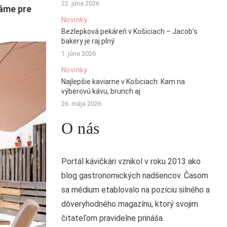
22. júna 2026
áme pre
Novinky
Bezlepková pekáreň v Košiciach – Jacob’s
bakery je raj plný
1. júna 2026
Novinky
Najlepšie kaviarne v Košiciach: Kam na
výberovú kávu, brunch aj
26. mája 2026
O nás
Portál kávičkári vznikol v roku 2013 ako
blog gastronomických nadšencov. Časom
sa médium etablovalo na pozíciu silného a
dôveryhodného magazínu, ktorý svojim
čitateľom pravidelne prináša