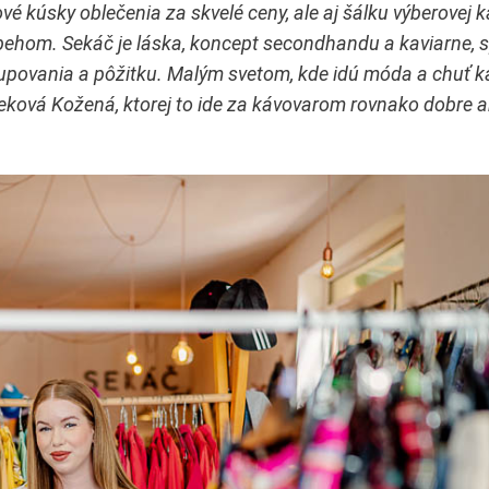
ové kúsky oblečenia za skvelé ceny, ale aj šálku výberovej 
behom. Sekáč je láska, koncept secondhandu a kaviarne, 
upovania a pôžitku. Malým svetom, kde idú móda a chuť k
eková Kožená, ktorej to ide za kávovarom rovnako dobre 