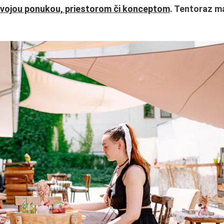
 svojou ponukou, priestorom či konceptom
. Tentoraz m