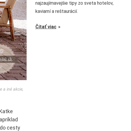
najzaujímavejšie tipy zo sveta hotelov,
kaviarní a reštaurácií.
Čítať viac
 a iné akcie,
 Katke
apríklad
 do cesty