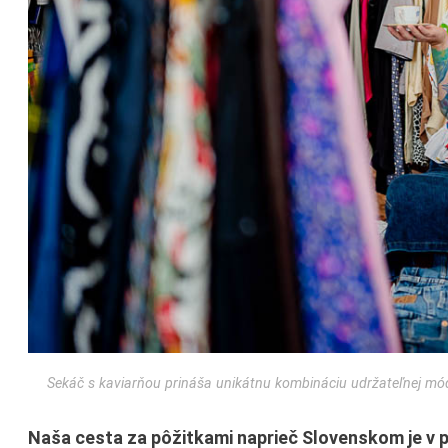
Sekáč s kaviarňou prináša unikátnu kombináciu udržateľnej módy 
Naša cesta za pôžitkami naprieč Slovenskom je v 