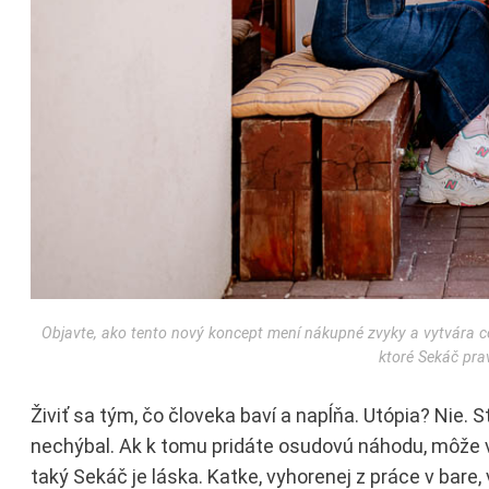
Objavte, ako tento nový koncept mení nákupné zvyky a vytvára cel
ktoré Sekáč pra
Živiť sa tým, čo človeka baví a napĺňa. Utópia? Nie. 
nechýbal. Ak k tomu pridáte osudovú náhodu, môže vz
taký Sekáč je láska. Katke, vyhorenej z práce v bare, 