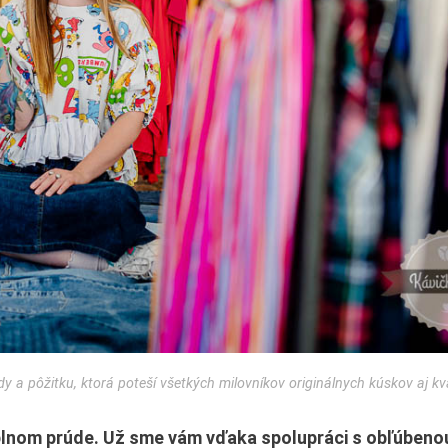
a pôžitku, ktorá poteší všetkých milovníkov originálnych kúskov aj kva
plnom prúde. Už sme vám vďaka spolupráci s obľúbeno