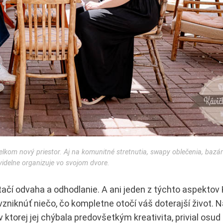
kom nový priestor. Aj na komunitné stretnutia, swapy oblečenia, bazáre
videlne organizuje vo svojom dvore.
Stačí odvaha a odhodlanie. A ani jeden z týchto aspektov
niknúť niečo, čo kompletne otočí váš doterajší život. N
v ktorej jej chýbala predovšetkým kreativita, privial osud