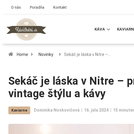
O nás
Poradňa
Kontakt
KÁVA
KAVIARN
Home
Novinky
Sekáč je láska v Nitre –…
Sekáč je láska v Nitre – 
vintage štýlu a kávy
Dominika Noskovičová
16. júla 2024
15 minute
Kaviarne