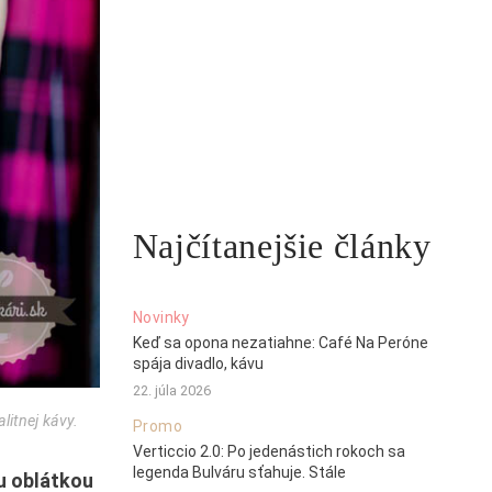
Najčítanejšie články
Novinky
Keď sa opona nezatiahne: Café Na Peróne
spája divadlo, kávu
22. júla 2026
litnej kávy.
Promo
Verticcio 2.0: Po jedenástich rokoch sa
legenda Bulváru sťahuje. Stále
u oblátkou