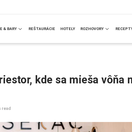
E & BARY
REŠTAURÁCIE
HOTELY
ROZHOVORY
RECEPT
priestor, kde sa mieša vôňa 
s read