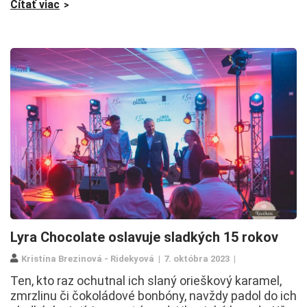
Čítať viac
Lyra Chocolate oslavuje sladkých 15 rokov
Kristína Brezinová - Ridekyová
7. októbra 2023
Ten, kto raz ochutnal ich slaný orieškový karamel,
zmrzlinu či čokoládové bonbóny, navždy padol do ich