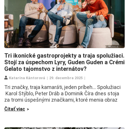
Tri ikonické gastroprojekty a traja spolužiaci.
Stojí za úspechom Lyry, Guden Guden a Crémi
Gelato tajomstvo z internátov?
Katarína Kántorová
29. decembra 2025
Tri značky, traja kamaráti, jeden príbeh… Spolužiaci
Karol Stýblo, Peter Dráb a Dominik Číra dnes stoja
za tromi úspešnými značkami, ktoré menia obraz
Čítať viac