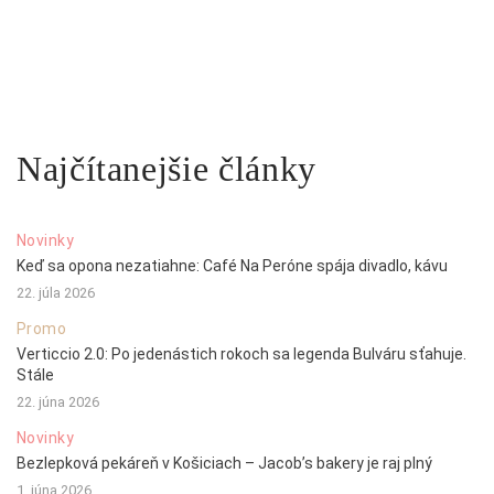
Najčítanejšie články
Novinky
Keď sa opona nezatiahne: Café Na Peróne spája divadlo, kávu
22. júla 2026
Promo
Verticcio 2.0: Po jedenástich rokoch sa legenda Bulváru sťahuje.
Stále
22. júna 2026
Novinky
Bezlepková pekáreň v Košiciach – Jacob’s bakery je raj plný
1. júna 2026