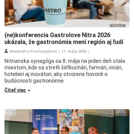
(ne)konferencia Gastrolove Nitra 2026
ukázala, že gastronómia mení región aj ľudí
Alexandra Vroclavjaková
11. mája 2026
Nitrianska synagóga sa 8. mája na jeden deň stala
miestom, kde sa stretli šéfkuchári, farmári, vinári,
hotelieri aj inovátori, aby otvorene hovorili o
budúcnosti gastronómie
Čítať viac