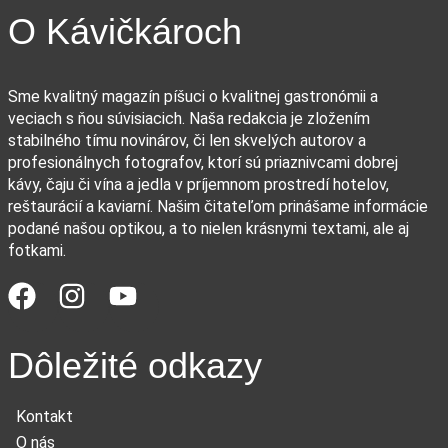
O Kávičkároch
Sme kvalitný magazín píšuci o kvalitnej gastronómii a
veciach s ňou súvisiacich. Naša redakcia je zložením
stabilného tímu novinárov, či len skvelých autorov a
profesionálnych fotografov, ktorí sú priaznivcami dobrej
kávy, čaju či vína a jedla v príjemnom prostredí hotelov,
reštaurácií a kaviarní. Našim čitateľom prinášame informácie
podané našou optikou, a to nielen krásnymi textami, ale aj
fotkami.
Dôležité odkazy
Kontakt
O nás