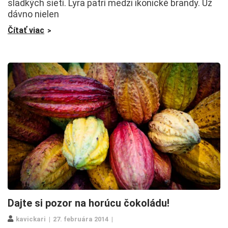
sladkých sietí. Lyra patrí medzi ikonické brandy. Už
dávno nielen
Čítať viac
Dajte si pozor na horúcu čokoládu!
kavickari
27. februára 2014