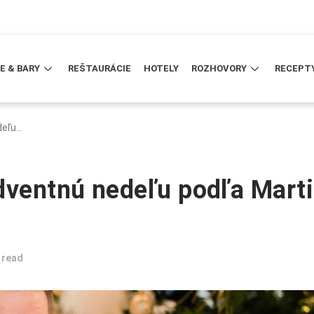
E & BARY
REŠTAURÁCIE
HOTELY
ROZHOVORY
RECEPT
deľu…
dventnú nedeľu podľa Mart
 read