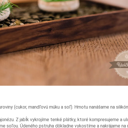
roviny (cukor, mandľovú múku a soľ). Hmotu nanášame na silikó
jonézu. Z jabĺk vykrojíme tenké plátky, ktoré kompresujeme a ul
me soľou. Údeného pstruha dôkladne vykostíme a nakrájame na