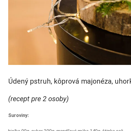
Údený pstruh, kôprová majonéza, uhork
(recept pre 2 osoby)
Suroviny: