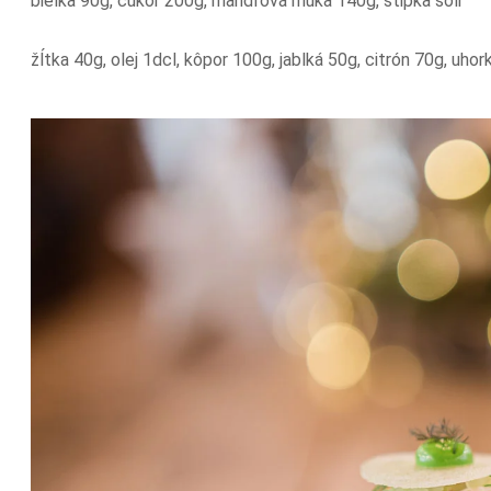
bielka 90g, cukor 200g, mandľová múka 140g, štipka soli
žĺtka 40g, olej 1dcl, kôpor 100g, jablká 50g, citrón 70g, uho