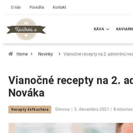
O nás
Poradňa
Kontakt
KÁVA
KAVIARN
Home
Novinky
Vianočné recepty na 2. adventnú ne
Vianočné recepty na 2. a
Nováka
Simona
5. decembra 2021
8 minutes
Recepty šéfkuchára