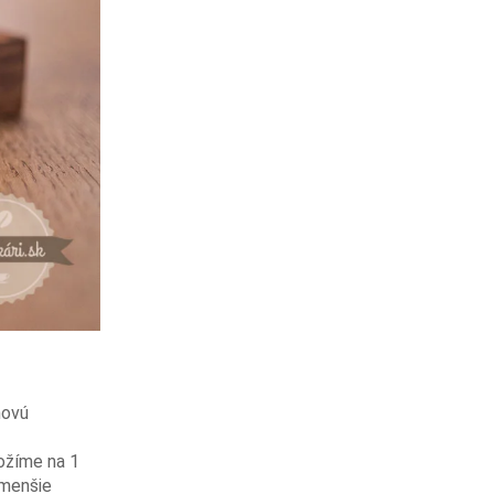
novú
ožíme na 1
 menšie