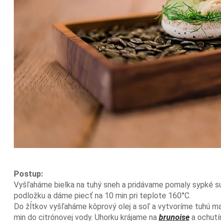
Postup:
Vyšľaháme bielka na tuhý sneh a pridávame pomaly sypké su
podložku a dáme piecť na 10 min pri teplote 160°C.
Do žĺtkov vyšľaháme kôprový olej a soľ a vytvoríme tuhú ma
min
do citrónovej vody. Uhorku krájame na
brunoise
a ochutí