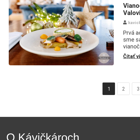
Viano
Valov
kavic
Prvá a
sme sa
vianoč
Čítať v
1
2
3
O Kávičkároch