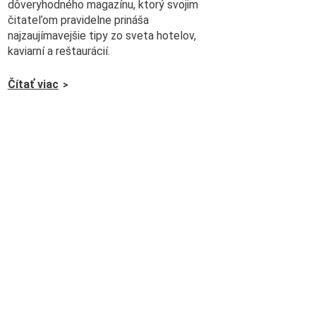
dôveryhodného magazínu, ktorý svojim
čitateľom pravidelne prináša
najzaujímavejšie tipy zo sveta hotelov,
kaviarní a reštaurácií.
Čítať viac