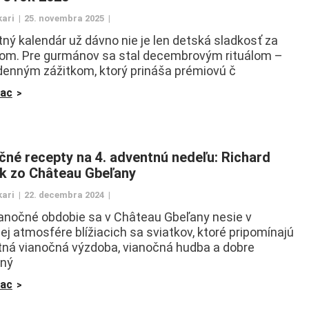
kari
25. novembra 2025
ný kalendár už dávno nie je len detská sladkosť za
om. Pre gurmánov sa stal decembrovým rituálom –
enným zážitkom, ktorý prináša prémiovú č
iac
čné recepty na 4. adventnú nedeľu: Richard
k zo Château Gbeľany
kari
22. decembra 2024
anočné obdobie sa v Château Gbeľany nesie v
ej atmosfére blížiacich sa sviatkov, ktoré pripomínajú
ná vianočná výzdoba, vianočná hudba a dobre
ený
iac