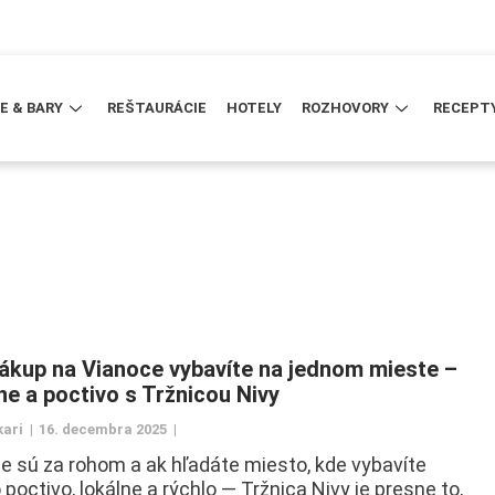
E & BARY
REŠTAURÁCIE
HOTELY
ROZHOVORY
RECEPT
ákup na Vianoce vybavíte na jednom mieste –
tne a poctivo s Tržnicou Nivy
kari
16. decembra 2025
e sú za rohom a ak hľadáte miesto, kde vybavíte
 poctivo, lokálne a rýchlo — Tržnica Nivy je presne to,