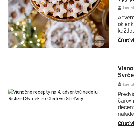
kavic
Advent
okienk
každod
Čítať v
Viano
Svrče
kavic
Predvi
čarovn
decent
nalad
Čítať v