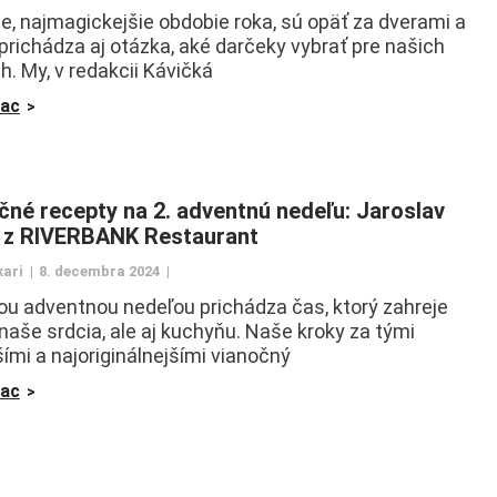
e, najmagickejšie obdobie roka, sú opäť za dverami a
 prichádza aj otázka, aké darčeky vybrať pre našich
h. My, v redakcii Kávičká
iac
čné recepty na 2. adventnú nedeľu: Jaroslav
 z RIVERBANK Restaurant
kari
8. decembra 2024
ou adventnou nedeľou prichádza čas, ktorý zahreje
 naše srdcia, ale aj kuchyňu. Naše kroky za tými
šími a najoriginálnejšími vianočný
iac