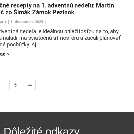
čné recepty na 1. adventnú nedeľu: Martin
ič zo Šimák Zámok Pezinok
kari
1. decembra 2024
dventná nedeľa je ideálnou príležitosťou na to, aby
 naladili na sviatočnú atmosféru a začali plánovať
né pochúťky. Aj
iac
…
5
Dôležité odkazy