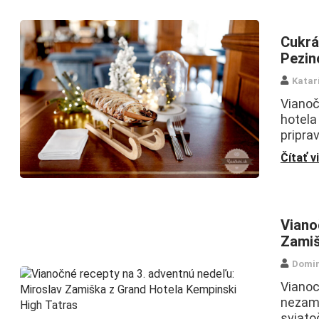
Cukrá
Pezin
Katar
Vianoč
hotela
pripra
Čítať v
Viano
Zamiš
Domin
Viano
nezame
sviato