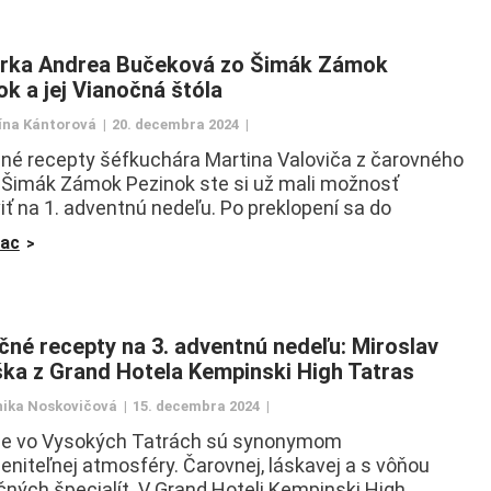
rka Andrea Bučeková zo Šimák Zámok
ok a jej Vianočná štóla
ína Kántorová
20. decembra 2024
né recepty šéfkuchára Martina Valoviča z čarovného
 Šimák Zámok Pezinok ste si už mali možnosť
viť na 1. adventnú nedeľu. Po preklopení sa do
iac
čné recepty na 3. adventnú nedeľu: Miroslav
ka z Grand Hotela Kempinski High Tatras
ika Noskovičová
15. decembra 2024
ce vo Vysokých Tatrách sú synonymom
niteľnej atmosféry. Čarovnej, láskavej a s vôňou
čných špecialít. V Grand Hoteli Kempinski High