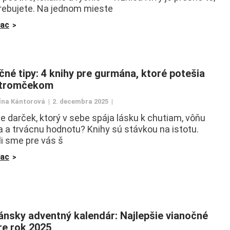
rebujete. Na jednom mieste
iac
čné tipy: 4 knihy pre gurmána, ktoré potešia
stromčekom
ína Kántorová
2. decembra 2025
e darček, ktorý v sebe spája lásku k chutiam, vôňu
a a trvácnu hodnotu? Knihy sú stávkou na istotu.
li sme pre vás š
iac
nsky adventný kalendár: Najlepšie vianočné
pre rok 2025