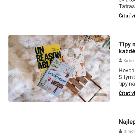
Tatras
Čítať v
Tipy 
každ
Katar
Hovorí
S týmt
tipy na
Čítať v
Najle
Simo