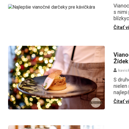
Vianoc
s nimi
blízkyc
Čítať v
Viano
Žídek
kavic
S druh
nielen
najlep
Čítať v