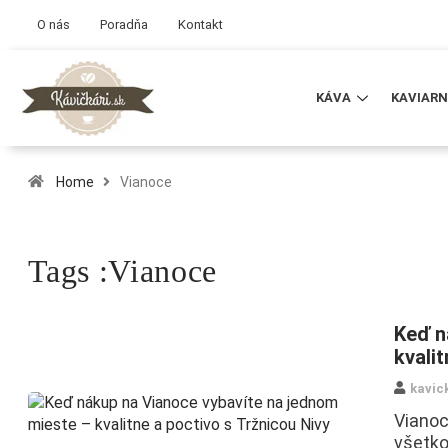
O nás
Poradňa
Kontakt
KÁVA
KAVIARN
Home
Vianoce
Tags :Vianoce
Keď n
kvali
kavic
Vianoc
všetko