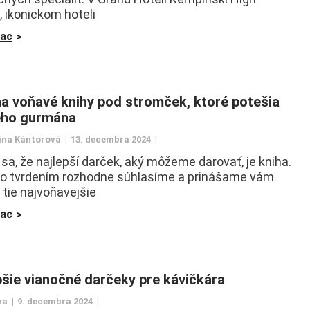
, ikonickom hoteli
iac
na voňavé knihy pod stromček, ktoré potešia
ého gurmána
ína Kántorová
13. decembra 2024
 sa, že najlepší darček, aký môžeme darovať, je kniha.
o tvrdením rozhodne súhlasíme a prinášame vám
 tie najvoňavejšie
iac
pšie vianočné darčeky pre kávičkára
na
9. decembra 2024