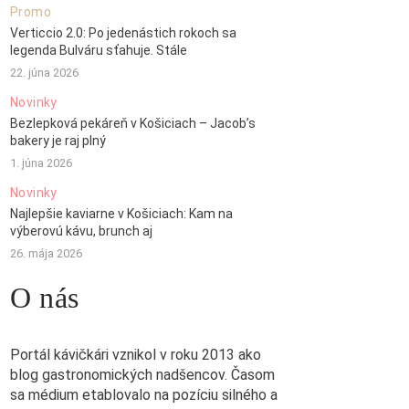
Promo
Verticcio 2.0: Po jedenástich rokoch sa
legenda Bulváru sťahuje. Stále
22. júna 2026
Novinky
Bezlepková pekáreň v Košiciach – Jacob’s
bakery je raj plný
1. júna 2026
Novinky
Najlepšie kaviarne v Košiciach: Kam na
výberovú kávu, brunch aj
26. mája 2026
O nás
Portál kávičkári vznikol v roku 2013 ako
blog gastronomických nadšencov. Časom
sa médium etablovalo na pozíciu silného a