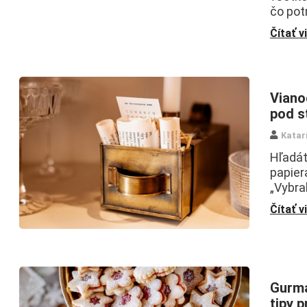
čo pot
Čítať v
Viano
pod 
Katar
Hľadát
papier
„Vybra
Čítať v
Gurmá
tipy 