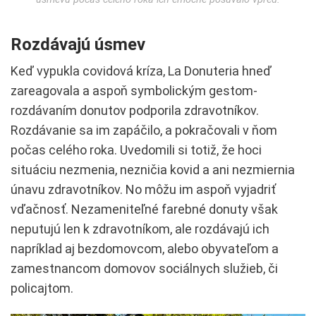
Rozdávajú úsmev
Keď vypukla covidová kríza, La Donuteria hneď
zareagovala a aspoň symbolickým gestom-
rozdávaním donutov podporila zdravotníkov.
Rozdávanie sa im zapáčilo, a pokračovali v ňom
počas celého roka. Uvedomili si totiž, že hoci
situáciu nezmenia, nezničia kovid a ani nezmiernia
únavu zdravotníkov. No môžu im aspoň vyjadriť
vďačnosť. Nezameniteľné farebné donuty však
neputujú len k zdravotníkom, ale rozdávajú ich
napríklad aj bezdomovcom, alebo obyvateľom a
zamestnancom domovov sociálnych služieb, či
policajtom.