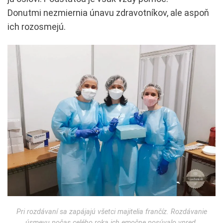
Donutmi nezmiernia únavu zdravotníkov, ale aspoň
ich rozosmejú.
Pri rozdávaní sa zapájajú všetci majitelia frančíz. Rozdávanie
úsmevu počas celého roka ich emočne posúvalo vpred.