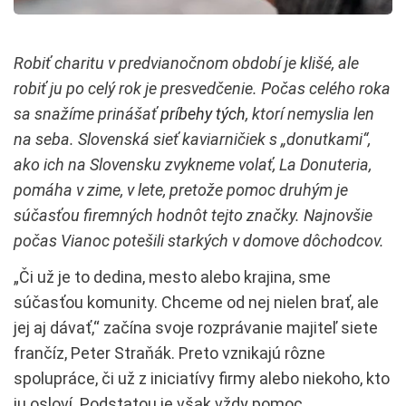
Robiť charitu v predvianočnom období je klišé, ale
robiť ju po celý rok je presvedčenie. Počas celého roka
sa snažíme prinášať
príbehy tých
, ktorí nemyslia len
na seba. Slovenská sieť kaviarničiek s „donutkami“,
ako ich na Slovensku zvykneme volať, La Donuteria,
pomáha v zime, v lete, pretože pomoc druhým je
súčasťou firemných hodnôt tejto značky. Najnovšie
počas Vianoc potešili starkých v domove dôchodcov.
„Či už je to dedina, mesto alebo krajina, sme
súčasťou komunity. Chceme od nej nielen brať, ale
jej aj dávať,“ začína svoje rozprávanie majiteľ siete
frančíz, Peter Straňák. Preto vznikajú rôzne
spolupráce, či už z iniciatívy firmy alebo niekoho, kto
ju osloví. Podstatou je však vždy pomoc.