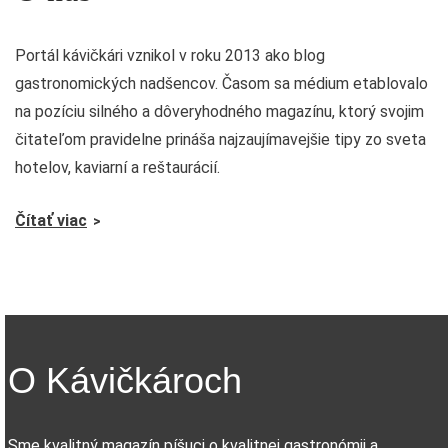
Portál kávičkári vznikol v roku 2013 ako blog
gastronomických nadšencov. Časom sa médium etablovalo
na pozíciu silného a dôveryhodného magazínu, ktorý svojim
čitateľom pravidelne prináša najzaujímavejšie tipy zo sveta
hotelov, kaviarní a reštaurácií.
Čítať viac
O Kávičkároch
Sme kvalitný magazín píšuci o kvalitnej gastronómii a