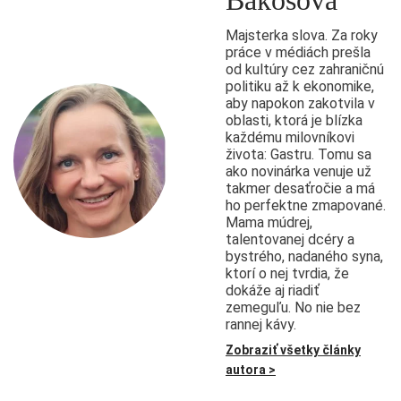
Majsterka slova. Za roky
práce v médiách prešla
od kultúry cez zahraničnú
politiku až k ekonomike,
aby napokon zakotvila v
oblasti, ktorá je blízka
každému milovníkovi
života: Gastru. Tomu sa
ako novinárka venuje už
takmer desaťročie a má
ho perfektne zmapované.
Mama múdrej,
talentovanej dcéry a
bystrého, nadaného syna,
ktorí o nej tvrdia, že
dokáže aj riadiť
zemeguľu. No nie bez
rannej kávy.
Zobraziť všetky články
autora >