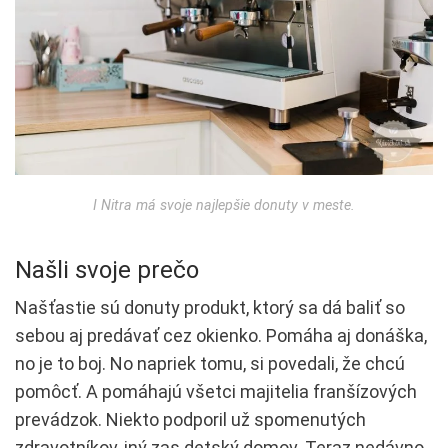
I Nitra má svoje najlepšie donuty v meste.
Našli svoje prečo
Našťastie sú donuty produkt, ktorý sa dá baliť so
sebou aj predávať cez okienko. Pomáha aj donáška,
no je to boj. No napriek tomu, si povedali, že chcú
pomôcť. A pomáhajú všetci majitelia franšízových
prevádzok. Niekto podporil už spomenutých
zdravotníkov, iný zas detský domov. Teraz nedávno,