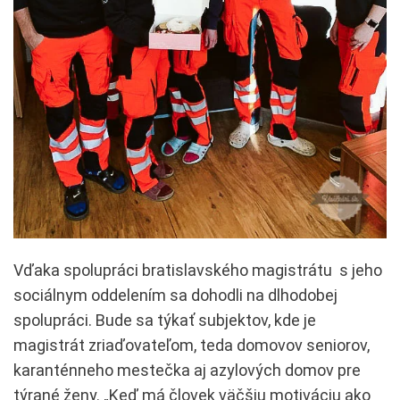
Vďaka spolupráci bratislavského magistrátu s jeho
sociálnym oddelením sa dohodli na dlhodobej
spolupráci. Bude sa týkať subjektov, kde je
magistrát zriaďovateľom, teda domovov seniorov,
karanténneho mestečka aj azylových domov pre
týrané ženy. „Keď má človek väčšiu motiváciu ako