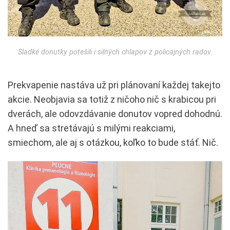
Sladké donutky potešili i silných chlapov z policajných radov.
Prekvapenie nastáva už pri plánovaní každej takejto
akcie. Neobjavia sa totiž z ničoho nič s krabicou pri
dverách, ale odovzdávanie donutov vopred dohodnú.
A hneď sa stretávajú s milými reakciami,
smiechom, ale aj s otázkou, koľko to bude stáť. Nič.