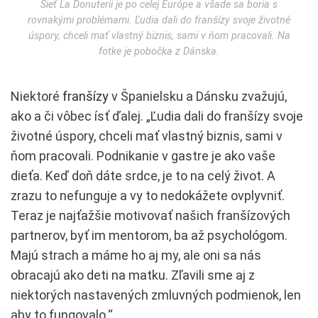
Sieť La Donuterii je po celej Európe a všade sa boria s
rovnakými problémami. Ľudia dali do franšízy svoje životné
úspory, chceli mať vlastný biznis, sami v ňom pracovali. Na
fotke je pobočka z Dánska.
Niektoré
franšízy
v Španielsku a Dánsku zvažujú,
ako a či vôbec ísť ďalej. „Ľudia dali do franšízy svoje
životné úspory, chceli mať vlastný biznis, sami v
ňom pracovali. Podnikanie v gastre je ako vaše
dieťa. Keď doň dáte srdce, je to na celý život. A
zrazu to nefunguje a vy to nedokážete ovplyvniť.
Teraz je najťažšie motivovať našich franšízových
partnerov, byť im mentorom, ba až psychológom.
Majú strach a máme ho aj my, ale oni sa nás
obracajú ako deti na matku. Zľavili sme aj z
niektorých nastavených zmluvných podmienok, len
aby to fungovalo.“