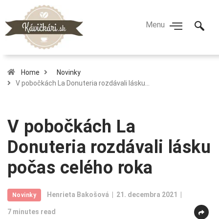
Home
Novinky
V pobočkách La Donuteria rozdávali lásku…
V pobočkách La
Donuteria rozdávali lásku
počas celého roka
Henrieta Bakošová
21. decembra 2021
Novinky
7 minutes read