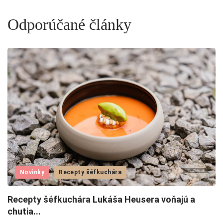
Odporúčané články
Novinky
Recepty šéfkuchára
Recepty šéfkuchára Lukáša Heusera voňajú a
L
chutia...
4.