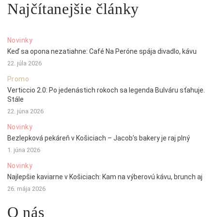
Najčítanejšie články
Novinky
Keď sa opona nezatiahne: Café Na Peróne spája divadlo, kávu
22. júla 2026
Promo
Verticcio 2.0: Po jedenástich rokoch sa legenda Bulváru sťahuje.
Stále
22. júna 2026
Novinky
Bezlepková pekáreň v Košiciach – Jacob’s bakery je raj plný
1. júna 2026
Novinky
Najlepšie kaviarne v Košiciach: Kam na výberovú kávu, brunch aj
26. mája 2026
O nás