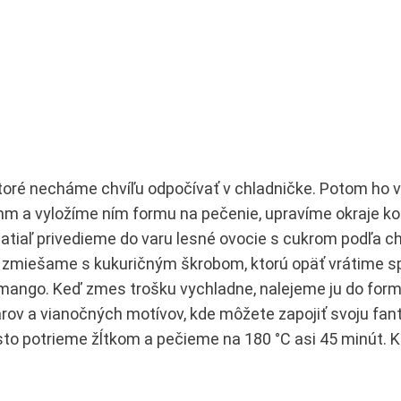
toré necháme chvíľu odpočívať v chladničke. Potom ho
m a vyložíme ním formu na pečenie, upravíme okraje ko
atiaľ privedieme do varu lesné ovocie s cukrom podľa ch
 zmiešame s kukuričným škrobom, ktorú opäť vrátime sp
mango. Keď zmes trošku vychladne, nalejeme ju do form
ov a vianočných motívov, kde môžete zapojiť svoju fantá
esto potrieme žĺtkom a pečieme na 180 °C asi 45 minút. 