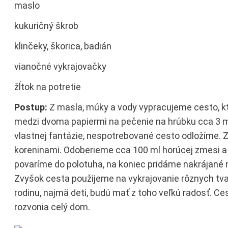
maslo
kukuričný škrob
klinčeky, škorica, badián
vianočné vykrajovačky
žĺtok na potretie
Postup:
Z masla, múky a vody vypracujeme cesto, k
medzi dvoma papiermi na pečenie na hrúbku cca 3 m
vlastnej fantázie, nespotrebované cesto odložíme. Z
koreninami. Odoberieme cca 100 ml horúcej zmesi a
povaríme do polotuha, na koniec pridáme nakrájané 
Zvyšok cesta použijeme na vykrajovanie rôznych tvar
rodinu, najmä deti, budú mať z toho veľkú radosť. C
rozvonia celý dom.