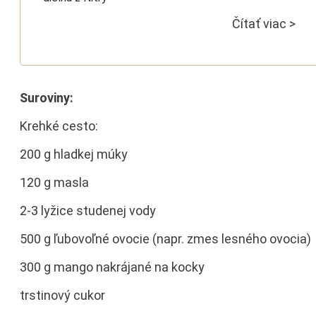
Čítať viac >
Suroviny:
Krehké cesto:
200 g hladkej múky
120 g masla
2-3 lyžice studenej vody
500 g ľubovoľné ovocie (napr. zmes lesného ovocia)
300 g mango nakrájané na kocky
trstinový cukor