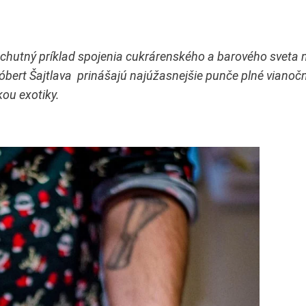
 chutný príklad spojenia cukrárenského a barového sveta 
óbert Šajtlava prinášajú najúžasnejšie punče plné vianoč
kou exotiky.