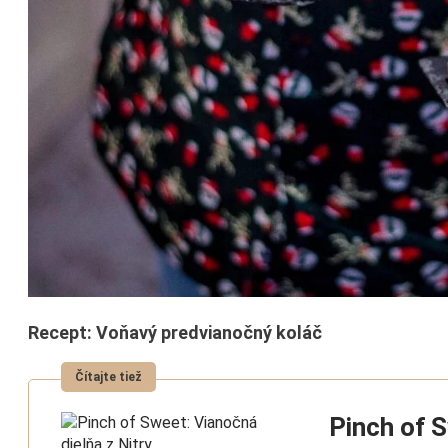
Recept:
Voňavý predvianočný koláč
Pinch of S