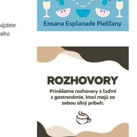
nájdete
ného