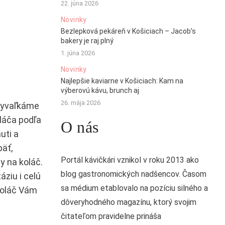
22. júna 2026
Novinky
Bezlepková pekáreň v Košiciach – Jacob’s
bakery je raj plný
1. júna 2026
Novinky
Najlepšie kaviarne v Košiciach: Kam na
výberovú kávu, brunch aj
26. mája 2026
 vyvaľkáme
láča podľa
O nás
uti a
äť,
Portál kávičkári vznikol v roku 2013 ako
y na koláč.
blog gastronomických nadšencov. Časom
ziu i celú
sa médium etablovalo na pozíciu silného a
Koláč Vám
dôveryhodného magazínu, ktorý svojim
čitateľom pravidelne prináša