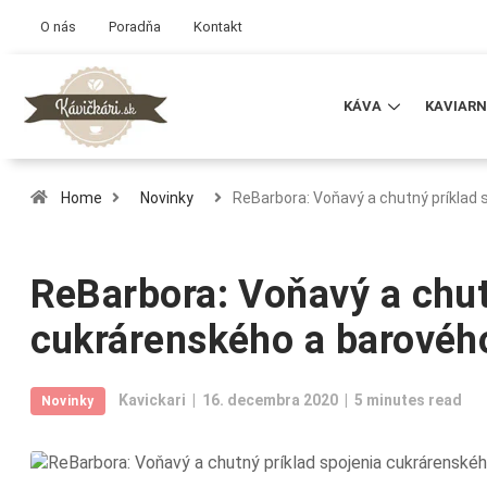
O nás
Poradňa
Kontakt
KÁVA
KAVIARN
Home
Novinky
ReBarbora: Voňavý a chutný príklad
ReBarbora: Voňavý a chut
cukrárenského a barovéh
Kavickari
16. decembra 2020
5 minutes read
Novinky