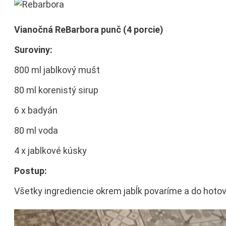
Vianočná ReBarbora punč (4 porcie)
Suroviny:
800 ml jablkový mušt
80 ml korenistý sirup
6 x badyán
80 ml voda
4 x jablkové kúsky
Postup:
Všetky ingrediencie okrem jabĺk povaríme a do hotov