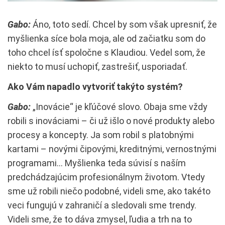
Gabo:
Áno, toto sedí. Chcel by som však upresniť, že
myšlienka síce bola moja, ale od začiatku som do
toho chcel ísť spoločne s Klaudiou. Vedel som, že
niekto to musí uchopiť, zastrešiť, usporiadať.
Ako Vám napadlo vytvoriť takýto systém?
Gabo:
„Inovácie“ je kľúčové slovo. Obaja sme vždy
robili s inováciami – či už išlo o nové produkty alebo
procesy a koncepty. Ja som robil s platobnými
kartami – novými čipovými, kreditnými, vernostnými
programami… Myšlienka teda súvisí s naším
predchádzajúcim profesionálnym životom. Vtedy
sme už robili niečo podobné, videli sme, ako takéto
veci fungujú v zahraničí a sledovali sme trendy.
Videli sme, že to dáva zmysel, ľudia a trh na to