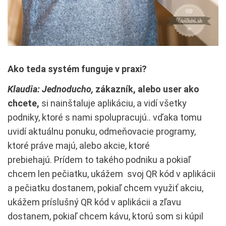
Ako teda systém funguje v praxi?
Klaudia: Jednoducho,
zákazník, alebo user ako
chcete,
si nainštaluje aplikáciu, a vidí všetky
podniky, ktoré s nami spolupracujú.. vďaka tomu
uvidí aktuálnu ponuku, odmeňovacie programy,
ktoré práve majú, alebo akcie, ktoré
prebiehajú. Prídem to takého podniku a pokiaľ
chcem len pečiatku, ukážem svoj QR kód v aplikácii
a pečiatku dostanem, pokiaľ chcem využiť akciu,
ukážem príslušný QR kód v aplikácii a zľavu
dostanem, pokiaľ chcem kávu, ktorú som si kúpil