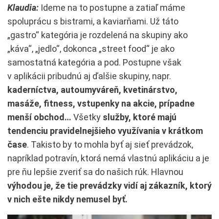
Klaudia:
Ideme na to postupne a zatiaľ máme
spoluprácu s bistrami, a kaviarňami. Už táto
„gastro“ kategória je rozdelená na skupiny ako
„káva“, „jedlo“, dokonca „street food“ je ako
samostatná kategória a pod. Postupne však
v aplikácii pribudnú aj ďalšie skupiny, napr.
kaderníctva, autoumyváreň, kvetinárstvo,
masáže, fitness, vstupenky na akcie, prípadne
menší obchod…
Všetky
služby, ktoré majú
tendenciu pravidelnejšieho využívania v krátkom
čase
. Takisto by to mohla byť aj sieť prevádzok,
napríklad potravín, ktorá nemá vlastnú aplikáciu a je
pre ňu lepšie zveriť sa do našich rúk. Hlavnou
výhodou je, že tie prevádzky vidí aj zákazník, ktorý
v nich ešte nikdy nemusel byť.