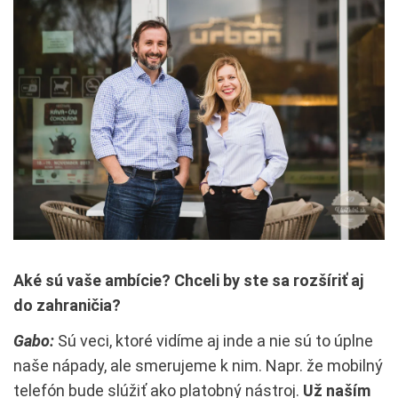
Aké sú vaše ambície? Chceli by ste sa rozšíriť aj
do zahraničia?
Gabo:
Sú veci, ktoré vidíme aj inde a nie sú to úplne
naše nápady, ale smerujeme k nim. Napr. že mobilný
telefón bude slúžiť ako platobný nástroj.
Už naším