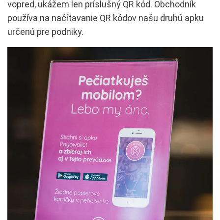
vopred, ukážem len príslušný QR kód. Obchodník
používa na načítavanie QR kódov našu druhú apku
určenú pre podniky.