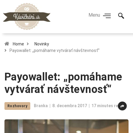
Home
Novinky
Payowallet: „pomáhame vytvárať návštevnosť“
Payowallet: „pomáhame
vytvárať návštevnosť“
Branka
8. decembra 2017
17 minutes read
Rozhovory