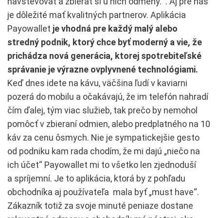
navštevovať a zbierať si u nich odmeny. . Aj pre nás
je dôležité mať kvalitných partnerov. Aplikácia
Payowallet
je vhodná pre každý malý alebo
stredný podnik, ktorý chce byť moderný a vie, že
prichádza nová generácia, ktorej spotrebiteľské
správanie je výrazne ovplyvnené technológiami.
Keď dnes idete na kávu, väčšina ľudí v kaviarni
pozerá do mobilu a očakávajú, že im telefón nahradí
čím ďalej, tým viac služieb, tak prečo by nemohol
pomôcť v zbieraní odmien, alebo predplatného na 10
káv za cenu ôsmych. Nie je sympatickejšie gesto
od podniku kam rada chodím, že mi dajú „niečo na
ich účet“ Payowallet mi to všetko len zjednoduší
a spríjemní. Je to aplikácia, ktorá by z pohľadu
obchodníka aj používateľa mala byť „must have“.
Zákazník totiž za svoje minuté peniaze dostane