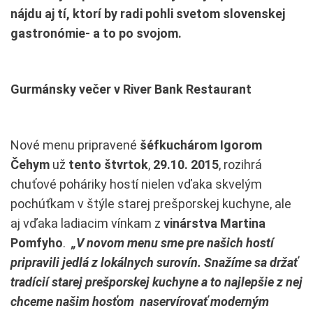
nájdu aj tí, ktorí by radi pohli svetom slovenskej
gastronómie- a to po svojom.
Gurmánsky večer v River Bank Restaurant
Nové menu pripravené
šéfkuchárom Igorom
Čehym
už
tento štvrtok
,
29.10. 2015
, rozihrá
chuťové poháriky hostí nielen vďaka skvelým
pochúťkam v štýle starej prešporskej kuchyne, ale
aj vďaka ladiacim vínkam z
vinárstva Martina
Pomfyho
.
„V novom menu sme pre našich hostí
pripravili jedlá z lokálnych surovín. Snažíme sa držať
tradícií starej prešporskej kuchyne a to najlepšie z nej
chceme našim hosťom naservírovať moderným