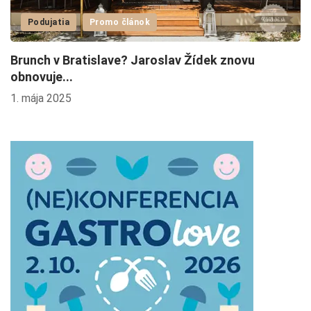
Podujatia
Promo článok
Brunch v Bratislave? Jaroslav Žídek znovu
G
obnovuje...
29
1. mája 2025