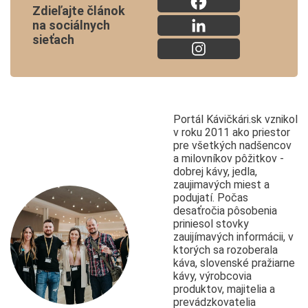
Zdieľajte článok
na sociálnych
sieťach
Portál Kávičkári.sk vznikol
v roku 2011 ako priestor
pre všetkých nadšencov
a milovníkov pôžitkov -
dobrej kávy, jedla,
zaujimavých miest a
podujatí. Počas
desaťročia pôsobenia
priniesol stovky
zauijímavých informácii, v
ktorých sa rozoberala
káva, slovenské pražiarne
kávy, výrobcovia
produktov, majitelia a
prevádzkovatelia