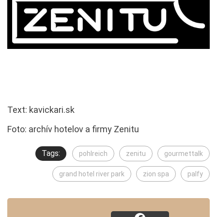
Text: kavickari.sk
Foto: archív hotelov a firmy Zenitu
Tags:
pohlreich
zenitu
gourmettalk
grand hotel river park
zion spa
palfy