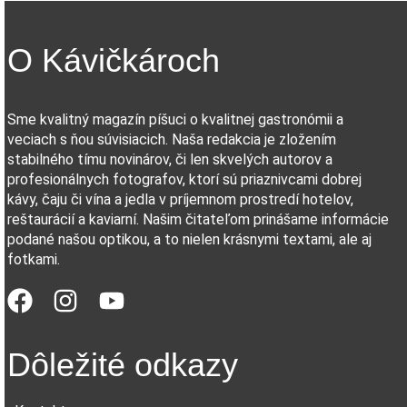
O Kávičkároch
Sme kvalitný magazín píšuci o kvalitnej gastronómii a
veciach s ňou súvisiacich. Naša redakcia je zložením
stabilného tímu novinárov, či len skvelých autorov a
profesionálnych fotografov, ktorí sú priaznivcami dobrej
kávy, čaju či vína a jedla v príjemnom prostredí hotelov,
reštaurácií a kaviarní. Našim čitateľom prinášame informácie
podané našou optikou, a to nielen krásnymi textami, ale aj
fotkami.
Dôležité odkazy