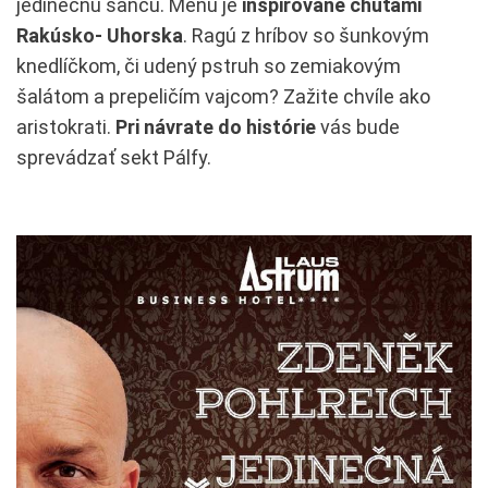
jedinečnú šancu. Menu je
inšpirované chuťami
Rakúsko- Uhorska
. Ragú z hríbov so šunkovým
knedlíčkom, či udený pstruh so zemiakovým
šalátom a prepeličím vajcom? Zažite chvíle ako
aristokrati.
Pri návrate do histórie
vás bude
sprevádzať sekt Pálfy.