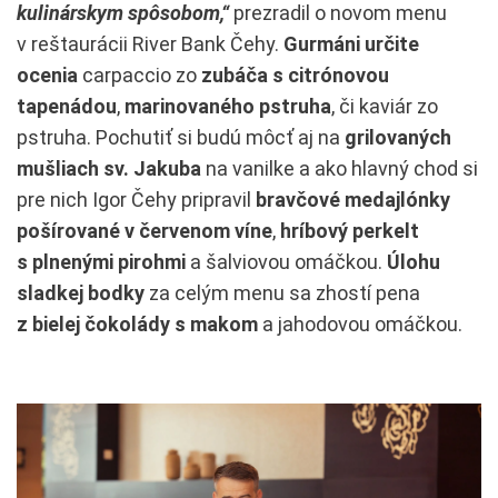
kulinárskym spôsobom,“
prezradil o novom menu
v reštaurácii River Bank Čehy.
Gurmáni určite
ocenia
carpaccio zo
zubáča s citrónovou
tapenádou
,
marinovaného pstruha
, či kaviár zo
pstruha. Pochutiť si budú môcť aj na
grilovaných
mušliach sv. Jakuba
na vanilke a ako hlavný chod si
pre nich Igor Čehy pripravil
bravčové medajlónky
pošírované v červenom víne
,
hríbový perkelt
s plnenými pirohmi
a šalviovou omáčkou.
Úlohu
sladkej bodky
za celým menu sa zhostí pena
z bielej čokolády s makom
a jahodovou omáčkou.