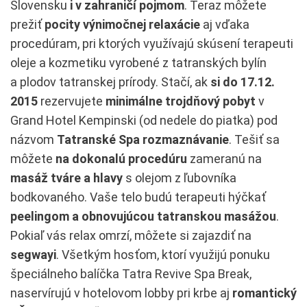
Slovensku
i v zahraničí pojmom
. Teraz môžete
prežiť
pocity výnimočnej relaxácie
aj vďaka
procedúram, pri ktorých využívajú skúsení terapeuti
oleje a kozmetiku vyrobené z tatranských bylín
a plodov tatranskej prírody. Stačí, ak
si do 17.12.
2015
rezervujete
minimálne trojdňový pobyt
v
Grand Hotel Kempinski (od nedele do piatka) pod
názvom
Tatranské Spa rozmaznávanie
. Tešiť sa
môžete
na dokonalú procedúru
zameranú na
masáž tváre a hlavy
s olejom z ľubovníka
bodkovaného. Vaše telo budú terapeuti hýčkať
peelingom a obnovujúcou tatranskou masážou
.
Pokiaľ vás relax omrzí, môžete si zajazdiť na
segwayi
. Všetkým hosťom, ktorí využijú ponuku
špeciálneho balíčka Tatra Revive Spa Break,
naservírujú v hotelovom lobby pri krbe aj
romantický