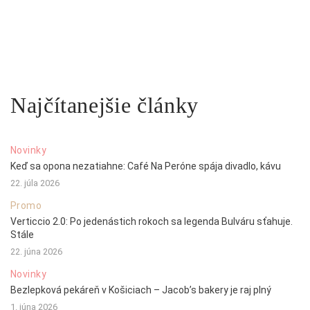
Najčítanejšie články
Novinky
Keď sa opona nezatiahne: Café Na Peróne spája divadlo, kávu
22. júla 2026
Promo
Verticcio 2.0: Po jedenástich rokoch sa legenda Bulváru sťahuje.
Stále
22. júna 2026
Novinky
Bezlepková pekáreň v Košiciach – Jacob’s bakery je raj plný
1. júna 2026