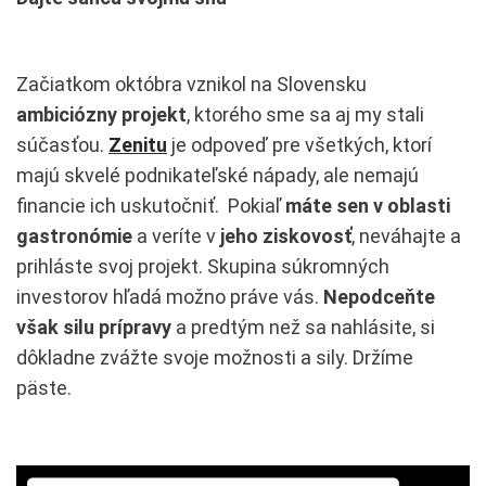
Začiatkom októbra vznikol na Slovensku
ambiciózny projekt
, ktorého sme sa aj my stali
súčasťou.
Zenitu
je odpoveď pre všetkých, ktorí
majú skvelé podnikateľské nápady, ale nemajú
financie ich uskutočniť. Pokiaľ
máte sen v oblasti
gastronómie
a veríte v
jeho ziskovosť
, neváhajte a
prihláste svoj projekt. Skupina súkromných
investorov hľadá možno práve vás.
Nepodceňte
však silu prípravy
a predtým než sa nahlásite, si
dôkladne zvážte svoje možnosti a sily. Držíme
päste.