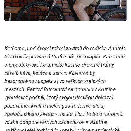
Keď sme pred dvomi rokmi zavítali do rodiska Andreja
Sládkoviča, kaviareň
Profile
nás prekvapila. Kamenné
steny, obrovské keramické kachle, drevené trámy,
skvelá káva, koláče a servis. Kaviareň by
bezproblémov uspela aj vo veľkých krajských
mestách. Petrovi Rumanovi sa podarilo v Krupine
vybudovať podnik, ktorý svojou úrovňou dokázal
pozdvihnúť kvalitu nielen gastronómie, ale aj
spoločenského života v meste. Hoci to bolo náročné,
vďaka podpore verných zákazníkov a vlastnej
požičovni elektorbicyklov prežili prísne pandemické