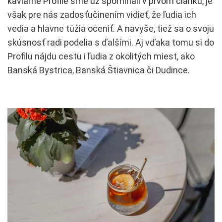
kaviarne Profile sme už spomínali v prvom článku
, je
však pre nás zadosťučinením vidieť, že ľudia ich
vedia a hlavne túžia oceniť. A navyše, tiež sa o svoju
skúsnosť radi podelia s ďalšími. Aj vďaka tomu si do
Profilu nájdu cestu i ľudia z okolitých miest, ako
Banská Bystrica, Banská Štiavnica či Dudince.