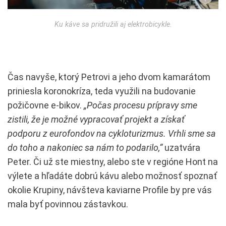
Ku káve sa pridružili aj elektrobicykle.
Čas navyše, ktorý Petrovi a jeho dvom kamarátom
priniesla koronokríza, teda využili na budovanie
požičovne e-bikov.
„Počas procesu prípravy sme
zistili, že je možné vypracovať projekt a získať
podporu z eurofondov na cykloturizmus. Vrhli sme sa
do toho a nakoniec sa nám to podarilo,“
uzatvára
Peter. Či už ste miestny, alebo ste v regióne Hont na
výlete a hľadáte dobrú kávu alebo možnosť spoznať
okolie Krupiny, návšteva kaviarne Profile by pre vás
mala byť povinnou zástavkou.