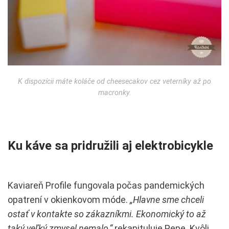
K dispozícii máte koláče od cheesecakov cez veterníky až po
macronky.
Ku káve sa pridružili aj elektrobicykle
Kaviareň Profile fungovala počas pandemických
opatrení v okienkovom móde.
„Hlavne sme chceli
ostať v kontakte so zákazníkmi. Ekonomický to až
taký veľký zmysel nemalo,“
rekapituluje Pepe. Kvôli