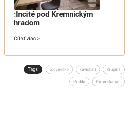
:Incité pod Kremnickým
hradom
Čítať viac >
Tags:
Slovensko
kávičkári
Krupina
Profile
Peter Ruman