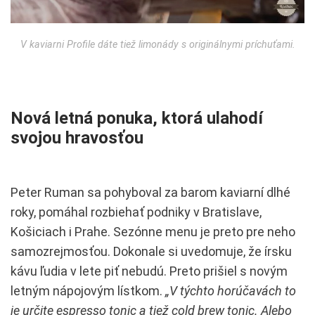
V kaviarni Profile dáte tiež limonády s originálnymi príchuťami.
Nová letná ponuka, ktorá ulahodí
svojou hravosťou
Peter Ruman sa pohyboval za barom kaviarní dlhé
roky, pomáhal rozbiehať podniky v Bratislave,
Košiciach i Prahe. Sezónne menu je preto pre neho
samozrejmosťou. Dokonale si uvedomuje, že írsku
kávu ľudia v lete piť nebudú. Preto prišiel s novým
letným nápojovým lístkom.
„V týchto horúčavách to
je určite espresso tonic a tiež cold brew tonic. Alebo