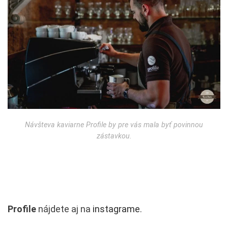
Návšteva kaviarne Profile by pre vás mala byť povinnou
zástavkou.
Profile
nájdete aj na
instagrame
.