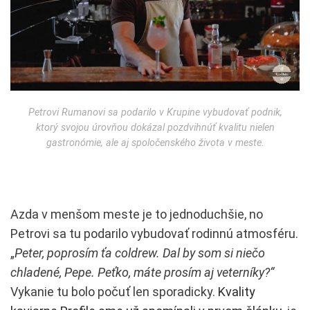
Petrovi Rumanovi sa podarilo v Krupine vybudovať podnik,
ktorý svojou úrovňou dokázal pozdvihnúť kvalitu nielen
gastronómie, ale aj spoločenského života v meste.
Azda v menšom meste je to jednoduchšie, no
Petrovi sa tu podarilo vybudovať rodinnú atmosféru.
„
Peter, poprosím ťa coldrew. Dal by som si niečo
chladené, Pepe. Peťko, máte prosím aj veterníky?“
Vykanie tu bolo počuť len sporadicky.
Kvality