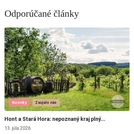
Odporúčané články
Novinky
Zaujalo nás
Hont a Stará Hora: nepoznaný kraj plný...
J
13. júla 2026
29