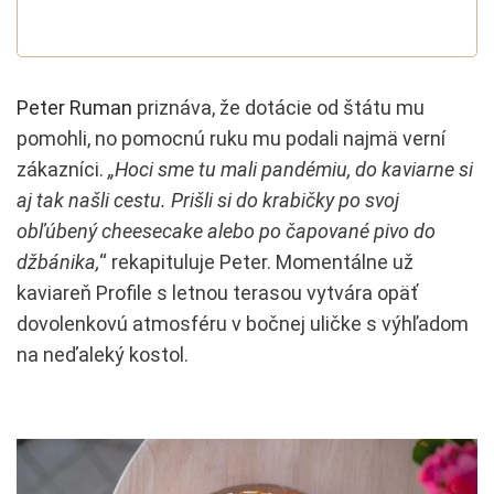
Peter Ruman
priznáva, že dotácie od štátu mu
pomohli, no pomocnú ruku mu podali najmä verní
zákazníci.
„Hoci sme tu mali pandémiu, do kaviarne si
aj tak našli cestu. Prišli si do krabičky po svoj
obľúbený cheesecake alebo po čapované pivo do
džbánika,
“ rekapituluje Peter. Momentálne už
kaviareň Profile s letnou terasou vytvára opäť
dovolenkovú atmosféru v bočnej uličke s výhľadom
na neďaleký kostol.