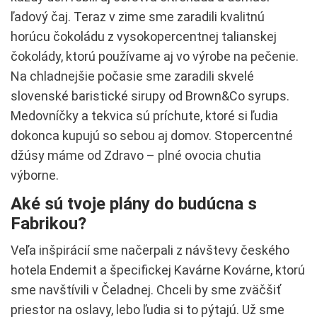
ľadový čaj. Teraz v zime sme zaradili kvalitnú
horúcu čokoládu z vysokopercentnej talianskej
čokolády, ktorú používame aj vo výrobe na pečenie.
Na chladnejšie počasie sme zaradili skvelé
slovenské baristické sirupy od Brown&Co syrups.
Medovníčky a tekvica sú príchute, ktoré si ľudia
dokonca kupujú so sebou aj domov. Stopercentné
džúsy máme od Zdravo – plné ovocia chutia
výborne.
Aké sú tvoje plány do budúcna s
Fabrikou?
Veľa inšpirácií sme načerpali z návštevy českého
hotela Endemit a špecifickej Kavárne Kovárne, ktorú
sme navštívili v Čeladnej. Chceli by sme zväčšiť
priestor na oslavy, lebo ľudia si to pýtajú. Už sme