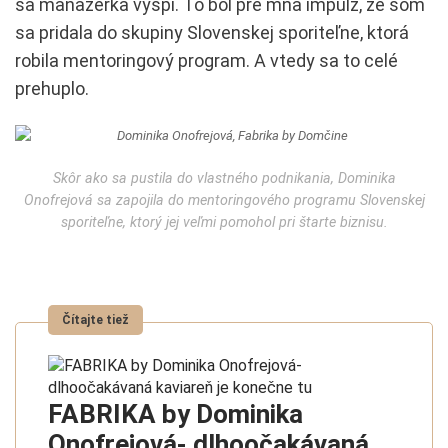
sa manažérka vyspí. To bol pre mňa impulz, že som
sa pridala do skupiny Slovenskej sporiteľne, ktorá
robila mentoringový program. A vtedy sa to celé
prehuplo.
Skôr ako sa pustila do vlastného podnikania, Dominika
Onofrejová sa zapojila do mentoringového programu Slovenskej
sporiteľne, ktorý jej veľmi pomohol pri štarte biznisu.
FABRIKA by Dominika
Onofrejová- dlhoočakávaná