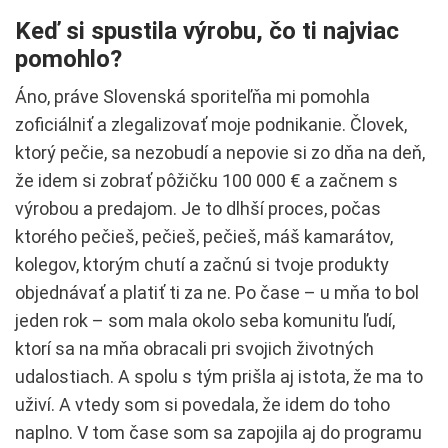
Keď si spustila výrobu, čo ti najviac
pomohlo?
Áno, práve Slovenská sporiteľňa mi pomohla
zoficiálniť a zlegalizovať moje podnikanie. Človek,
ktorý pečie, sa nezobudí a nepovie si zo dňa na deň,
že idem si zobrať pôžičku 100 000 € a začnem s
výrobou a predajom. Je to dlhší proces, počas
ktorého pečieš, pečieš, pečieš, máš kamarátov,
kolegov, ktorým chutí a začnú si tvoje produkty
objednávať a platiť ti za ne. Po čase – u mňa to bol
jeden rok – som mala okolo seba komunitu ľudí,
ktorí sa na mňa obracali pri svojich životných
udalostiach. A spolu s tým prišla aj istota, že ma to
uživí. A vtedy som si povedala, že idem do toho
naplno. V tom čase som sa zapojila aj do programu