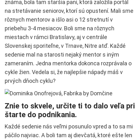
známa, bola tam staršia pani, ktorá založila portál
na stretávanie seniorov, ktorí sú opustení. Mali sme
rôznych mentorov a išlo asi o 12 stretnutí v
priebehu 3-4 mesiacov. Boli sme na rôznych
miestach v rámci Bratislavy, aj v centrále
Slovenskej sporiteľne, v Trnave, Nitre atď. Každé
sedenie mal na starosti nejaký mentor s iným
zameraním. Jedna mentorka dokonca rozprávala o
cykle žien. Vedela si, že najlepšie nápady máš v
prvých dňoch cyklu?
Znie to skvele, určite ti to dalo veľa pri
štarte do podnikania.
Každé sedenie nás veľmi posunulo vpred a to sa mi
páčilo najviac. A boli tam aj dievčatá, ktoré ešte len