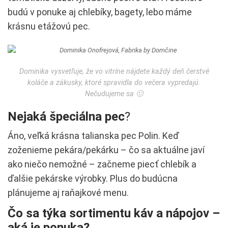
budú v ponuke aj chlebíky, bagety, lebo máme
krásnu etážovú pec.
Dominika vysvetľuje, že vo vitríne nájdete každý deň čerstvé
koláče a zákusky, ktoré spravidla do večera vypredajú.
Nečudujeme sa 🙂
Nejaká špeciálna pec
?
Áno, veľká krásna talianska pec Polin. Keď
zoženieme pekára/pekárku – čo sa aktuálne javí
ako niečo nemožné – začneme piecť chlebík a
ďalšie pekárske výrobky. Plus do budúcna
plánujeme aj raňajkové menu.
Čo sa týka sortimentu káv a nápojov –
aká je ponuka?