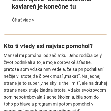
kaviareň je konečne tu
Čítať viac >
Kto ti vtedy asi najviac pomohol?
Manžel mi pomáhal od začiatku. Jeho rodičia celý
život podnikali a to je moje obrovské šťastie,
pretože som vďaka nim vedela, že sa pri podnikaní
nežije v istote, že človek musí „makať“. Na jednej
strane je to super, „the sky is the limit“, ale na druhej
strane neexistuje žiadna istota. Vďaka svokrovcom
som nepotrebovala žiadne školenia, išla som do
toho po hlave a program mi potom pomohol v
nastavení cenotvorby, marketingu atď.