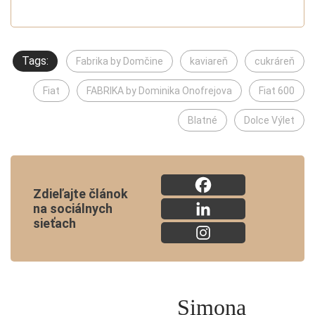
Tags:
Fabrika by Domčine
kaviareň
cukráreň
Fiat
FABRIKA by Dominika Onofrejova
Fiat 600
Blatné
Dolce Výlet
Zdieľajte článok
na sociálnych
sieťach
Simona