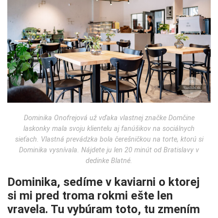
Dominika Onofrejová už vďaka vlastnej značke Domčine
laskonky mala svoju klientelu aj fanúšikov na sociálnych
sieťach. Vlastná prevádzka bola čerešničkou na torte, ktorú si
Dominika vysnívala. Nájdete ju len 20 minút od Bratislavy v
dedinke Blatné.
Dominika, sedíme v kaviarni o ktorej
si mi pred troma rokmi ešte len
vravela. Tu vybúram toto, tu zmením