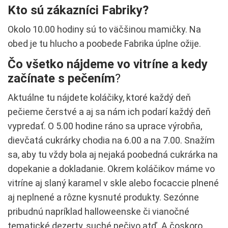
Kto sú zákazníci Fabriky?
Okolo 10.00 hodiny sú to väčšinou mamičky. Na
obed je tu hlucho a poobede Fabrika úplne ožije.
Čo všetko nájdeme vo vitríne a kedy
začínate s pečením
?
Aktuálne tu nájdete koláčiky, ktoré každý deň
pečieme čerstvé a aj sa nám ich podarí každý deň
vypredať. O 5.00 hodine ráno sa uprace výrobňa,
dievčatá cukrárky chodia na 6.00 a na 7.00. Snažím
sa, aby tu vždy bola aj nejaká poobedná cukrárka na
dopekanie a dokladanie. Okrem koláčikov máme vo
vitríne aj slaný karamel v skle alebo focaccie plnené
aj neplnené a rôzne kysnuté produkty. Sezónne
pribudnú napríklad halloweenske či vianočné
tematické dezerty, suché pečivo atď. A čoskoro