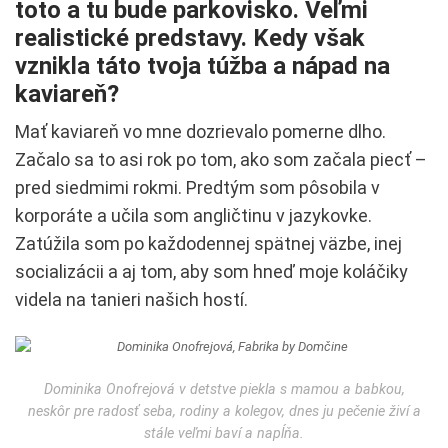
toto a tu bude parkovisko. Veľmi
realistické predstavy. Kedy však
vznikla táto tvoja túžba a nápad na
kaviareň?
Mať kaviareň vo mne dozrievalo pomerne dlho.
Začalo sa to asi rok po tom, ako som začala piecť –
pred siedmimi rokmi. Predtým som pôsobila v
korporáte a učila som angličtinu v jazykovke.
Zatúžila som po každodennej spätnej väzbe, inej
socializácii a aj tom, aby som hneď moje koláčiky
videla na tanieri našich hostí.
Dominika Onofrejová v detstve piekla s mamou a babkou,
neskôr pre radosť seba, rodiny a kolegov, dnes ju pečenie živí a
stále veľmi baví a napĺňa.