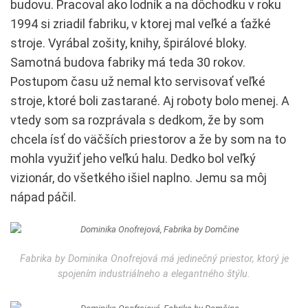
budovu. Pracoval ako lodník a na dôchodku v roku
1994 si zriadil fabriku, v ktorej mal veľké a ťažké
stroje. Vyrábal zošity, knihy, špirálové bloky.
Samotná budova fabriky má teda 30 rokov.
Postupom času už nemal kto servisovať veľké
stroje, ktoré boli zastarané. Aj roboty bolo menej. A
vtedy som sa rozprávala s dedkom, že by som
chcela ísť do väčších priestorov a že by som na to
mohla využiť jeho veľkú halu. Dedko bol veľký
vizionár, do všetkého išiel naplno. Jemu sa môj
nápad páčil.
Fabrika by Dominika Onofrejová má jedinečný priestor, ktorý je
spojením industriálneho a elegantného štýlu.