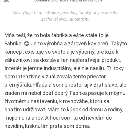
Nechýbajú tu ani stroje z pôvodnej fabriky, aby si priestor
zachoval svoju autenticitu.
Mňa teší, že to bola fabrika a ešte stále to je
Fabrika. 😊 Je to výrobňa a zároveň kaviareň. Takýto
koncept existuje vo svete a je výborný, pretože k
zákazníkovi sa dostáva ten najčerstvejší produkt.
Interiér je jemne industriálny, ale nie nasilu. Tri roky
som intenzívne vizualizovala tento priestor,
premýšľala. Hľadala som priestor aj v Bratislave, ale
žiaden mi nebol dosť dobrý. Fabrika pasuje k môjmu
životnému nastaveniu, k rovnováhe, ktorú sa
snažím udržiavať. Mám to kúsok od domu a rodiny,
mojich chalanov. A hoci som tu od nevidím do
nevidím, lusknutím prsta som doma.