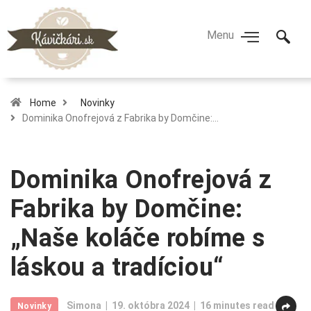
Home
Novinky
Dominika Onofrejová z Fabrika by Domčine:…
Dominika Onofrejová z
Fabrika by Domčine:
„Naše koláče robíme s
láskou a tradíciou“
Simona
19. októbra 2024
16 minutes read
Novinky