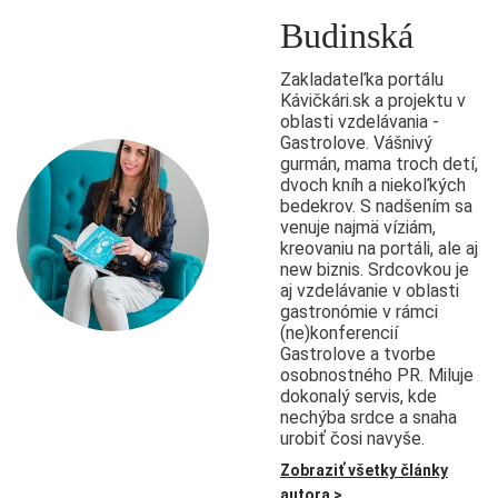
Budinská
Zakladateľka portálu
Kávičkári.sk a projektu v
oblasti vzdelávania -
Gastrolove. Vášnivý
gurmán, mama troch detí,
dvoch kníh a niekoľkých
bedekrov. S nadšením sa
venuje najmä víziám,
kreovaniu na portáli, ale aj
new biznis. Srdcovkou je
aj vzdelávanie v oblasti
gastronómie v rámci
(ne)konferencií
Gastrolove a tvorbe
osobnostného PR. Miluje
dokonalý servis, kde
nechýba srdce a snaha
urobiť čosi navyše.
Zobraziť všetky články
autora >