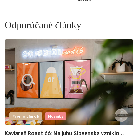
Odporúčané články
V
p
3.
Promo článok
Novinky
Kaviareň Roast 66: Na juhu Slovenska vzniklo...