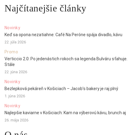
Najčítanejšie články
Novinky
Keď sa opona nezatiahne: Café Na Peróne spája divadlo, kávu
22. júla 2026
Promo
Verticcio 2.0: Po jedenástich rokoch sa legenda Bulváru sťahuje.
Stále
22. júna 2026
Novinky
Bezlepková pekáreň v Košiciach – Jacob’s bakery je raj plný
1. júna 2026
Novinky
Najlepšie kaviarne v Košiciach: Kam na výberovú kávu, brunch aj
26. mája 2026
O nás