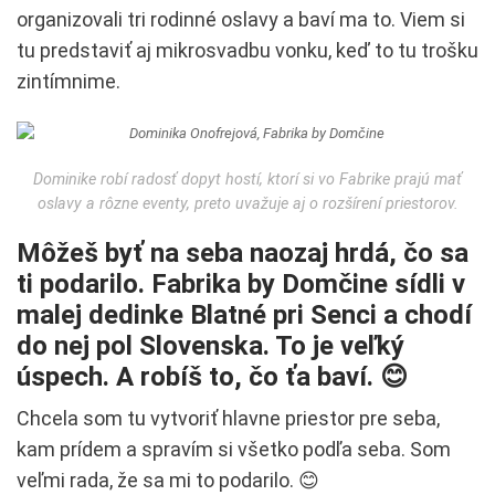
organizovali tri rodinné oslavy a baví ma to. Viem si
tu predstaviť aj mikrosvadbu vonku, keď to tu trošku
zintímnime.
Dominike robí radosť dopyt hostí, ktorí si vo Fabrike prajú mať
oslavy a rôzne eventy, preto uvažuje aj o rozšírení priestorov.
Môžeš byť na seba naozaj hrdá, čo sa
ti podarilo. Fabrika by Domčine sídli v
malej dedinke Blatné pri Senci a chodí
do nej pol Slovenska. To je veľký
úspech. A robíš to, čo ťa baví. 😊
Chcela som tu vytvoriť hlavne priestor pre seba,
kam prídem a spravím si všetko podľa seba. Som
veľmi rada, že sa mi to podarilo. 😊