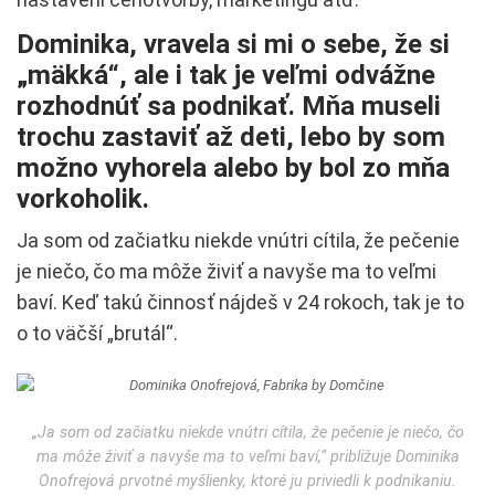
Dominika, vravela si mi o sebe, že si
„mäkká“, ale i tak je veľmi odvážne
rozhodnúť sa podnikať. Mňa museli
trochu zastaviť až deti, lebo by som
možno vyhorela alebo by bol zo mňa
vorkoholik.
Ja som od začiatku niekde vnútri cítila, že pečenie
je niečo, čo ma môže živiť a navyše ma to veľmi
baví. Keď takú činnosť nájdeš v 24 rokoch, tak je to
o to väčší „brutál“.
„Ja som od začiatku niekde vnútri cítila, že pečenie je niečo, čo
ma môže živiť a navyše ma to veľmi baví,“ približuje Dominika
Onofrejová prvotné myšlienky, ktoré ju priviedli k podnikaniu.