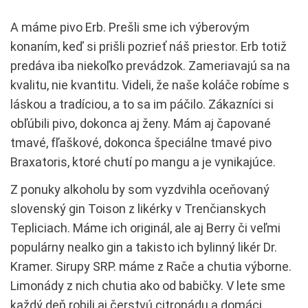
A máme pivo Erb. Prešli sme ich výberovým
konaním, keď si prišli pozrieť náš priestor. Erb totiž
predáva iba niekoľko prevádzok. Zameriavajú sa na
kvalitu, nie kvantitu. Videli, že naše koláče robíme s
láskou a tradíciou, a to sa im páčilo. Zákazníci si
obľúbili pivo, dokonca aj ženy. Mám aj čapované
tmavé, fľaškové, dokonca špeciálne tmavé pivo
Braxatoris, ktoré chutí po mangu a je vynikajúce.
Z ponuky alkoholu by som vyzdvihla oceňovaný
slovenský gin Toison z likérky v Trenčianskych
Tepliciach. Máme ich originál, ale aj Berry či veľmi
populárny nealko gin a takisto ich bylinný likér Dr.
Kramer. Sirupy SRP. máme z Rače a chutia výborne.
Limonády z nich chutia ako od babičky. V lete sme
každý deň robili aj čerstvú citronádu a domáci