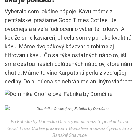
Vyberala som lokálne nápoje. Kávu máme z
petržalskej pražiarne Good Times Coffee. Je
ovocnejšia a veľa ľudí ocenilo výber tejto kávy. A
keďže sme kaviareň, chcela som v ponuke kvalitnú
kávu. Máme dvojpákový kávovar a robíme aj
filtrovanú kávu. Čo sa týka ostatných nápojov, išli
sme cestou našich obľúbených nápojov, ktoré nám
chutia. Máme tu víno Karpatská perla z vedľajšej
dediny. Do budúcna sa nebránime ani iným vinárom.
Vo Fabrike by Dominika Onofrejová sa môžete posilniť kávou
Good Times Coffee praženou v Bratislave a osviežiť pivom Erb z
Banskej Štiavnice.