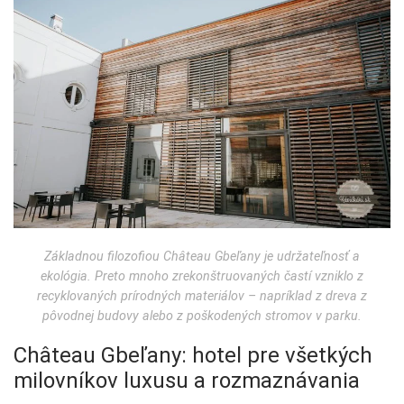
Základnou filozofiou Château Gbeľany je udržateľnosť a
ekológia. Preto mnoho zrekonštruovaných častí vzniklo z
recyklovaných prírodných materiálov – napríklad z dreva z
pôvodnej budovy alebo z poškodených stromov v parku.
Château Gbeľany: hotel pre všetkých
milovníkov luxusu a rozmaznávania