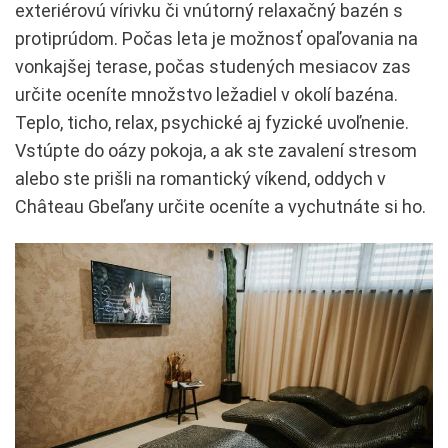
exteriérovú vírivku či vnútorný relaxačný bazén s
protiprúdom. Počas leta je možnosť opaľovania na
vonkajšej terase, počas studených mesiacov zas
určite oceníte množstvo ležadiel v okolí bazéna.
Teplo, ticho, relax, psychické aj fyzické uvoľnenie.
Vstúpte do oázy pokoja, a ak ste zavalení stresom
alebo ste prišli na romantický víkend, oddych v
Château Gbeľany určite oceníte a vychutnáte si ho.