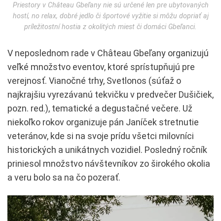
Priestory v Château Gbeľany nie sú určené len pre ubytovaných
hostí, no relax, dobré jedlo či športové vyžitie si môžu dopriať aj
príležitostní hostia z okolitých miest či domáci Gbeľanci.
V neposlednom rade v Château Gbeľany organizujú
veľké množstvo eventov, ktoré sprístupňujú pre
verejnosť. Vianočné trhy, Svetlonos (súťaž o
najkrajšiu vyrezávanú tekvičku v predvečer Dušičiek,
pozn. red.), tematické a degustačné večere. Už
niekoľko rokov organizuje pán Janíček stretnutie
veteránov, kde si na svoje prídu všetci milovníci
historických a unikátnych vozidiel. Posledný ročník
priniesol množstvo návštevníkov zo širokého okolia
a veru bolo sa na čo pozerať.