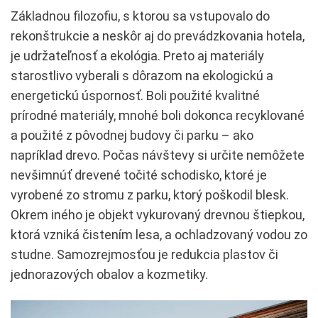
Základnou filozofiu, s ktorou sa vstupovalo do
rekonštrukcie a neskôr aj do prevádzkovania hotela,
je udržateľnosť a ekológia. Preto aj materiály
starostlivo vyberali s dôrazom na ekologickú a
energetickú úspornosť. Boli použité kvalitné
prírodné materiály, mnohé boli dokonca recyklované
a použité z pôvodnej budovy či parku – ako
napríklad drevo. Počas návštevy si určite nemôžete
nevšimnúť drevené točité schodisko, ktoré je
vyrobené zo stromu z parku, ktorý poškodil blesk.
Okrem iného je objekt vykurovaný drevnou štiepkou,
ktorá vzniká čistením lesa, a ochladzovaný vodou zo
studne. Samozrejmosťou je redukcia plastov či
jednorazových obalov a kozmetiky.