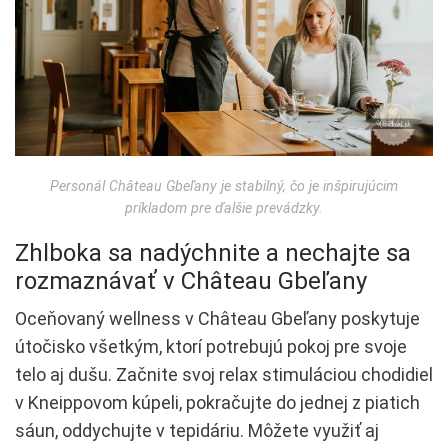
Personál Château Gbeľany je stabilný, čo je inšpirujúcim
príkladom pre ďalšie prevádzky.
Zhlboka sa nadýchnite a nechajte sa
rozmaznávať v Château Gbeľany
Oceňovaný wellness v Château Gbeľany poskytuje
útočisko všetkým, ktorí potrebujú pokoj pre svoje
telo aj dušu. Začnite svoj relax stimuláciou chodidiel
v Kneippovom kúpeli, pokračujte do jednej z piatich
sáun, oddychujte v tepidáriu. Môžete využiť aj