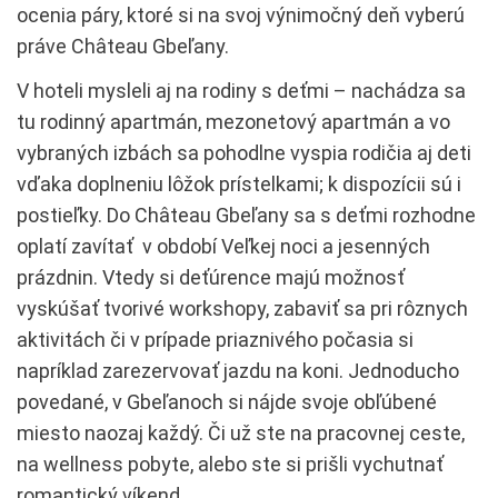
ocenia páry, ktoré si na svoj výnimočný deň vyberú
práve Château Gbeľany.
V hoteli mysleli aj na rodiny s deťmi – nachádza sa
tu rodinný apartmán, mezonetový apartmán a vo
vybraných izbách sa pohodlne vyspia rodičia aj deti
vďaka doplneniu lôžok prístelkami; k dispozícii sú i
postieľky. Do Château Gbeľany sa s deťmi rozhodne
oplatí zavítať v období Veľkej noci a jesenných
prázdnin. Vtedy si deťúrence majú možnosť
vyskúšať tvorivé workshopy, zabaviť sa pri rôznych
aktivitách či v prípade priaznivého počasia si
napríklad zarezervovať jazdu na koni. Jednoducho
povedané, v Gbeľanoch si nájde svoje obľúbené
miesto naozaj každý. Či už ste na pracovnej ceste,
na wellness pobyte, alebo ste si prišli vychutnať
romantický víkend.