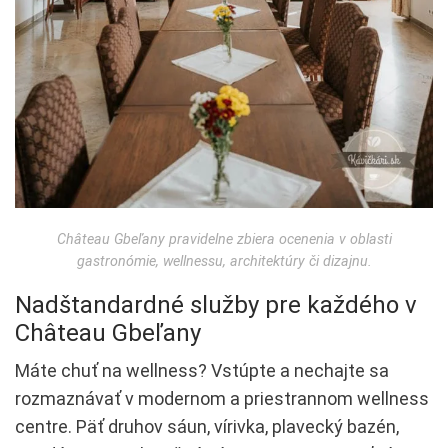
Château Gbeľany pravidelne zbiera ocenenia v oblasti
gastronómie, wellnessu, architektúry či dizajnu.
Nadštandardné služby pre každého v
Château Gbeľany
Máte chuť na wellness? Vstúpte a nechajte sa
rozmaznávať v modernom a priestrannom wellness
centre. Päť druhov sáun, vírivka, plavecký bazén,