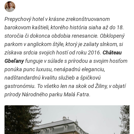
Prepychový hotel v krásne zrekonštruovanom
barokovom kaštieli, ktorého história siaha až do 18.
storočia či dokonca obdobia renesancie. Obklopený
parkom v anglickom štýle, ktorý je zaliaty slnkom, si
získava srdcia svojich hostí od roku 2016.
Château
Gbeľany
funguje v súlade s prírodou a svojim hosťom
ponúka punc luxusu, nenápadnú eleganciu,
nadštandardnú kvalitu služieb a špičkovú
gastronómiu. To všetko len na skok od Žiliny, v objatí
prírody Národného parku Malá Fatra
.