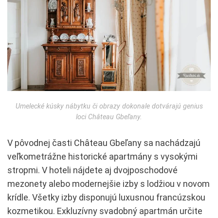
Umelecké kúsky nábytku či obrazy dokonale dotvárajú genius
loci Château Gbeľany.
V pôvodnej časti Château Gbeľany sa nachádzajú
veľkometrážne historické apartmány s vysokými
stropmi. V hoteli nájdete aj dvojposchodové
mezonety alebo modernejšie izby s lodžiou v novom
krídle. Všetky izby disponujú luxusnou francúzskou
kozmetikou. Exkluzívny svadobný apartmán určite