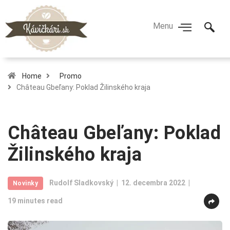
Home
Promo
Château Gbeľany: Poklad Žilinského kraja
Château Gbeľany: Poklad
Žilinského kraja
Rudolf Sladkovský
12. decembra 2022
Novinky
19 minutes read