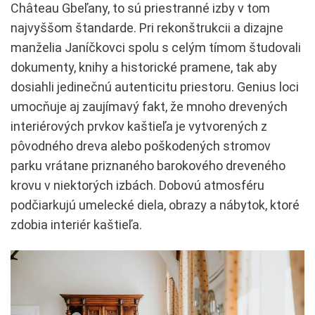
Château Gbeľany, to sú priestranné izby v tom
najvyššom štandarde. Pri rekonštrukcii a dizajne
manželia Janíčkovci spolu s celým tímom študovali
dokumenty, knihy a historické pramene, tak aby
dosiahli jedinečnú autenticitu priestoru. Genius loci
umocňuje aj zaujímavý fakt, že mnoho drevených
interiérových prvkov kaštieľa je vytvorených z
pôvodného dreva alebo poškodených stromov
parku vrátane priznaného barokového dreveného
krovu v niektorých izbách. Dobovú atmosféru
podčiarkujú umelecké diela, obrazy a nábytok, ktoré
zdobia interiér kaštieľa.