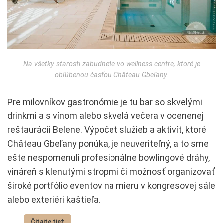
Na všetky starosti zabudnete vo wellness centre, ktoré je
obľúbenou časťou Château Gbeľany.
Pre milovníkov gastronómie je tu bar so skvelými
drinkmi a s vínom alebo skvelá večera v ocenenej
reštaurácii Belene. Výpočet služieb a aktivít, ktoré
Château Gbeľany ponúka, je neuveriteľný, a to sme
ešte nespomenuli profesionálne bowlingové dráhy,
vináreň s klenutými stropmi či možnosť organizovať
široké portfólio eventov na mieru v kongresovej sále
alebo exteriéri kaštieľa.