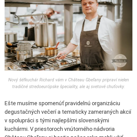
Nový šéfkuchár Richard vám v Château Gbeľany pripraví nielen
tradičné stredoeurópske špeciality, ale aj svetové chuťovky.
Ešte musíme spomenúť pravidelnú organizáciu
degustačných večerí a tematicky zameraných akcií
v spolupráci s tými najlepšími slovenskými
kuchármi. V priestoroch vnútorného nádvoria