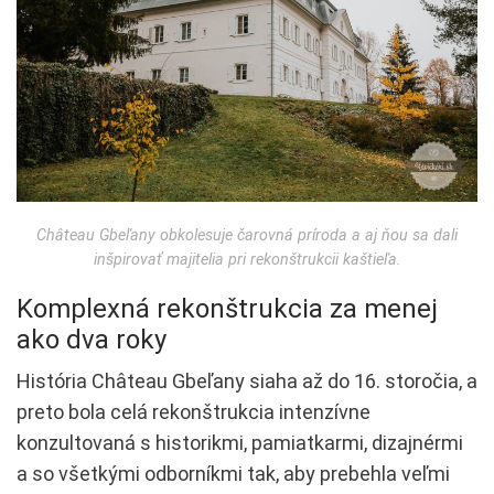
Château Gbeľany obkolesuje čarovná príroda a aj ňou sa dali
inšpirovať majitelia pri rekonštrukcii kaštieľa.
Komplexná rekonštrukcia za menej
ako dva roky
História Château Gbeľany siaha až do 16. storočia, a
preto bola celá rekonštrukcia intenzívne
konzultovaná s historikmi, pamiatkarmi, dizajnérmi
a so všetkými odborníkmi tak, aby prebehla veľmi