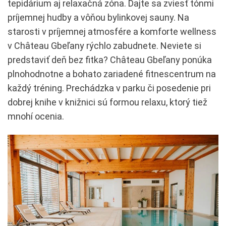
tepidárium aj relaxačná zóna. Dajte sa zviesť tónmi
príjemnej hudby a vôňou bylinkovej sauny. Na
starosti v príjemnej atmosfére a komforte wellness
v Château Gbeľany rýchlo zabudnete. Neviete si
predstaviť deň bez fitka? Château Gbeľany ponúka
plnohodnotne a bohato zariadené fitnescentrum na
každý tréning. Prechádzka v parku či posedenie pri
dobrej knihe v knižnici sú formou relaxu, ktorý tiež
mnohí ocenia.