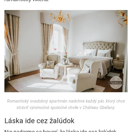
Romantický svadobný apartmán nadchne každý pár, ktorý chce
stráviť výnimočné spoločné chvíle v Château Gbeľany.
Láska ide cez žalúdok
Nie nadarmo sa hovorí, že láska ide cez žalúdok.