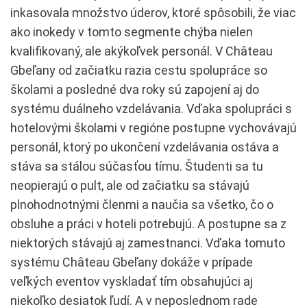
inkasovala množstvo úderov, ktoré spôsobili, že viac
ako inokedy v tomto segmente chýba nielen
kvalifikovaný, ale akýkoľvek personál. V Château
Gbeľany od začiatku razia cestu spolupráce so
školami a posledné dva roky sú zapojení aj do
systému duálneho vzdelávania. Vďaka spolupráci s
hotelovými školami v regióne postupne vychovávajú
personál, ktorý po ukončení vzdelávania ostáva a
stáva sa stálou súčasťou tímu. Študenti sa tu
neopierajú o pult, ale od začiatku sa stávajú
plnohodnotnými členmi a naučia sa všetko, čo o
obsluhe a práci v hoteli potrebujú. A postupne sa z
niektorých stávajú aj zamestnanci. Vďaka tomuto
systému Château Gbeľany dokáže v prípade
veľkých eventov vyskladať tím obsahujúci aj
niekoľko desiatok ľudí. A v neposlednom rade