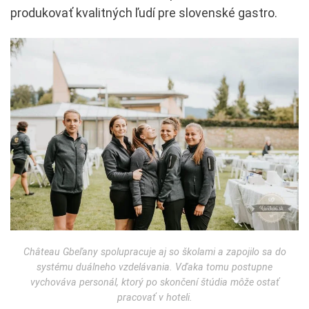
produkovať kvalitných ľudí pre slovenské gastro.
Château Gbeľany spolupracuje aj so školami a zapojilo sa do
systému duálneho vzdelávania. Vďaka tomu postupne
vychováva personál, ktorý po skončení štúdia môže ostať
pracovať v hoteli.