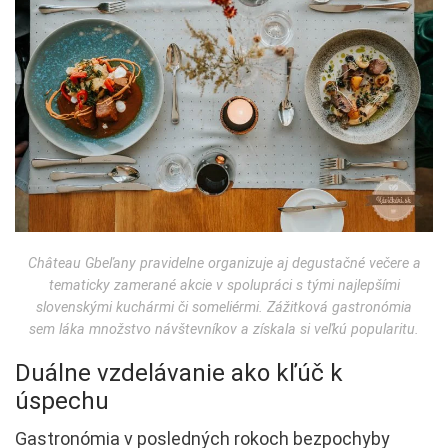
Château Gbeľany pravidelne organizuje aj degustačné večere a
tematicky zamerané akcie v spolupráci s tými najlepšími
slovenskými kuchármi či someliérmi. Zážitková gastronómia
sem láka množstvo návštevníkov a získala si veľkú popularitu.
Duálne vzdelávanie ako kľúč k
úspechu
Gastronómia v posledných rokoch bezpochyby