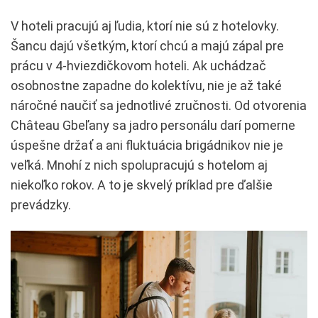
V hoteli pracujú aj ľudia, ktorí nie sú z hotelovky.
Šancu dajú všetkým, ktorí chcú a majú zápal pre
prácu v 4-hviezdičkovom hoteli. Ak uchádzač
osobnostne zapadne do kolektívu, nie je až také
náročné naučiť sa jednotlivé zručnosti. Od otvorenia
Château Gbeľany sa jadro personálu darí pomerne
úspešne držať a ani fluktuácia brigádnikov nie je
veľká. Mnohí z nich spolupracujú s hotelom aj
niekoľko rokov. A to je skvelý príklad pre ďalšie
prevádzky.