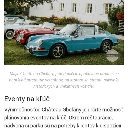
Majiteľ Château Gbeľany, pán Janíček, opakovane organizuje
napríklad stretnutie veteránov, na ktorom sa stretnú milovníci
historických a unikátnych vozidiel.
Eventy na kľúč
Výnimočnosťou Château Gbeľany je určite možnosť
plánovania eventov na kľúč. Okrem reštaurácie,
nádvoria či parku sú na potreby klientov k dispozícii