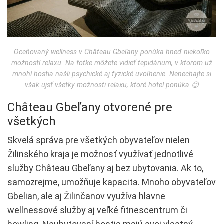
Oceňovaný wellness v Château Gbeľany ponúka hneď niekoľko
možností relaxu. Na fotke môžete vidieť tepidárium, v ktorom už
mnohí hostia našli psychické aj fyzické uvoľnenie. Nenechajte si
však ujsť všetky možnosti relaxu, ktoré hotel ponúka 😉
Château Gbeľany otvorené pre
všetkých
Skvelá správa pre všetkých obyvateľov nielen
Žilinského kraja je možnosť využívať jednotlivé
služby Château Gbeľany aj bez ubytovania. Ak to,
samozrejme, umožňuje kapacita. Mnoho obyvateľov
Gbelian, ale aj Žilinčanov využíva hlavne
wellnessové služby aj veľké fitnescentrum či