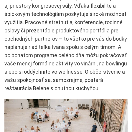
aj priestory kongresovej sály. Vďaka flexibilite a
špičkovým technológiám poskytuje široké možnosti
využitia. Pracovné stretnutia, konferencie, rodinné
oslavy či prezentácie produktového portfólia pre
obchodných partnerov – to všetko pre vás do bodky
naplánuje riaditeľka Ivana spolu s celým tímom. A
po bohatom programe celého dňa môžu pokračovať
vaše menej formálne aktivity vo vinárni, na bowlingu
alebo si oddýchnite vo wellnesse. O občerstvenie a
vašu spokojnosť sa, samozrejme, postará
reštaurácia Belene s chutnou kuchyňou.