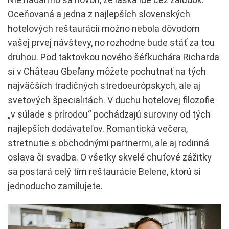
Oceňovaná a jedna z najlepších slovenských
hotelových reštaurácií možno nebola dôvodom
vašej prvej návštevy, no rozhodne bude stáť za tou
druhou. Pod taktovkou nového šéfkuchára Richarda
si v Château Gbeľany môžete pochutnať na tých
najväčších tradičných stredoeurópskych, ale aj
svetových špecialitách. V duchu hotelovej filozofie
„v súlade s prírodou“ pochádzajú suroviny od tých
najlepších dodávateľov. Romantická večera,
stretnutie s obchodnými partnermi, ale aj rodinná
oslava či svadba. O všetky skvelé chuťové zážitky
sa postará celý tím reštaurácie Belene, ktorú si
jednoducho zamilujete.