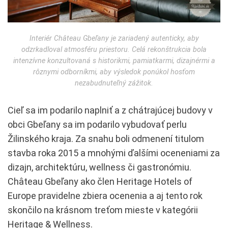
Interiér Château Gbeľany je zariadený autenticky, aby
odzrkadloval atmosféru priestoru. Celá rekonštrukcia bola
intenzívne konzultovaná s historikmi, pamiatkarmi, dizajnérmi a
rôznymi odborníkmi, aby výsledok ponúkol hosťom
nezabudnuteľný zážitok.
Cieľ sa im podarilo naplniť a z chátrajúcej budovy v
obci Gbeľany sa im podarilo vybudovať perlu
Žilinského kraja. Za snahu boli odmenení titulom
stavba roka 2015 a mnohými ďalšími oceneniami za
dizajn, architektúru, wellness či gastronómiu.
Château Gbeľany ako člen Heritage Hotels of
Europe pravidelne zbiera ocenenia a aj tento rok
skončilo na krásnom treťom mieste v kategórii
Heritage & Wellness.