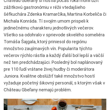
Château Gbeľany si hostia počas roka mohli užiť
zážitkovú gastronómiu v réžii vtedajšieho
šéfkuchára Zdenka Kramarčíka, Martina Korbeliča či
Michala Konráda. Tí svojím umom prispeli k
jedinečnému charakteru jednotlivých večerov.
Všetko sa odohralo v sprievode skvelého someliéra
Tomáša Šajgala, ktorý priniesol do regiónu
množstvo zaujímavých vín. Popularita týchto
večerov rýchlo rástla a každý ďalší bol lepší a väčší
než ten predchádzajúci. Posledný bol naplánovaný
pre 110 ľudí vrátane živej hudby či moderátora
Juniora. Kvalitne obslúžiť také množstvo hostí
vyžaduje početný šikovný personál, s ktorým však v
Château Gbeľany nemajú problém.