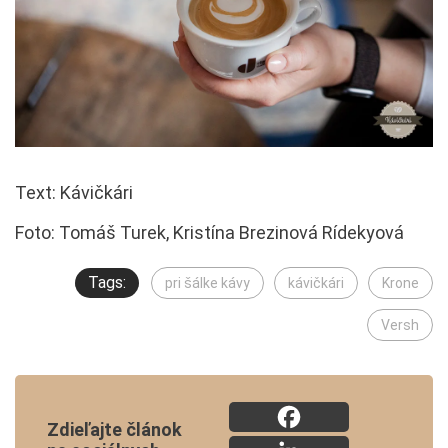
Text: Kávičkári
Foto: Tomáš Turek, Kristína Brezinová Rídekyová
Tags:
pri šálke kávy
kávičkári
Krone
Versh
Zdieľajte článok