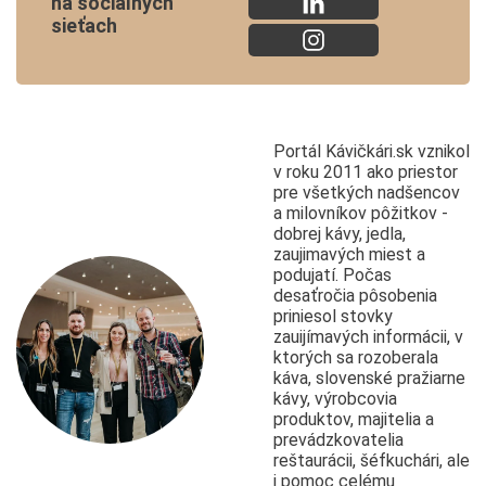
na sociálnych
sieťach
Portál Kávičkári.sk vznikol
v roku 2011 ako priestor
pre všetkých nadšencov
a milovníkov pôžitkov -
dobrej kávy, jedla,
zaujimavých miest a
podujatí. Počas
desaťročia pôsobenia
priniesol stovky
zauijímavých informácii, v
ktorých sa rozoberala
káva, slovenské pražiarne
kávy, výrobcovia
produktov, majitelia a
prevádzkovatelia
reštaurácii, šéfkuchári, ale
i pomoc celému