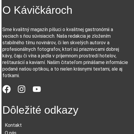
O Kávičkároch
Sme kvalitný magazín píšuci o kvalitnej gastronómii a
veciach s ňou súvisiacich. Naša redakcia je zložením
stabilného tímu novinárov, či len skvelých autorov a
profesionálnych fotografov, ktorí sú priaznivcami dobrej
kávy, čaju či vína a jedla v príjemnom prostredí hotelov,
reštaurácií a kaviarní. Našim čitateľom prinášame informácie
podané našou optikou, a to nielen krásnymi textami, ale aj
fotkami.
Dôležité odkazy
Kontakt
O nás