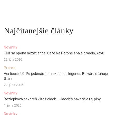
Najčítanejšie články
Novinky
Keď sa opona nezatiahne: Café Na Peróne spája divadlo, kávu
22. júla 2026
Promo
Verticcio 2.0: Po jedenástich rokoch sa legenda Bulváru sťahuje.
Stále
22. júna 2026
Novinky
Bezlepková pekáreň v Košiciach – Jacob’s bakery je raj plný
1. júna 2026
Novinky