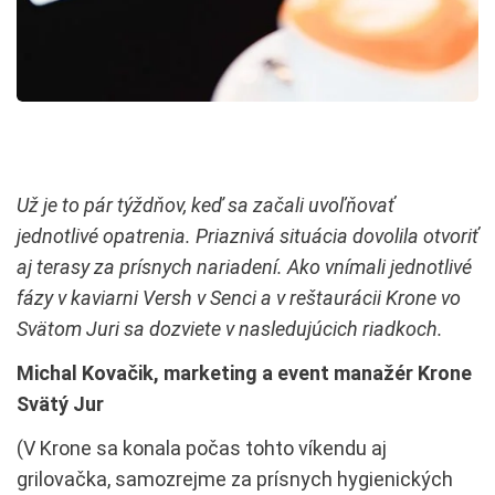
Už je to pár týždňov, keď sa začali uvoľňovať
jednotlivé opatrenia. Priaznivá situácia dovolila otvoriť
aj terasy za prísnych nariadení. Ako vnímali jednotlivé
fázy v kaviarni Versh v Senci a v reštaurácii Krone vo
Svätom Juri sa dozviete v nasledujúcich riadkoch.
Michal Kovačik, m
arketing a event manažér Krone
Svätý Jur
(V Krone sa konala počas tohto víkendu aj
grilovačka, samozrejme za prísnych hygienických