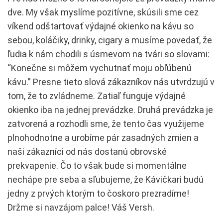
dve. My však myslíme pozitívne, skúsili sme cez
víkend odštartovať výdajné okienko na kávu so
sebou, koláčiky, drinky, cigary a musíme povedať, že
ľudia k nám chodili s úsmevom na tvári so slovami:
“Konečne si môžem vychutnať moju obľúbenú
kávu.” Presne tieto slová zákazníkov nás utvrdzujú v
tom, že to zvládneme. Zatiaľ funguje výdajné
okienko iba na jednej prevádzke. Druhá prevádzka je
zatvorená a rozhodli sme, že tento čas využijeme
plnohodnotne a urobíme pár zasadných zmien a
naši zákazníci od nás dostanú obrovské
prekvapenie. Čo to však bude si momentálne
nechápe pre seba a sľubujeme, že Kávičkari budú
jedny z prvých ktorým to čoskoro prezradíme!
Držme si navzájom palce! Váš Versh.