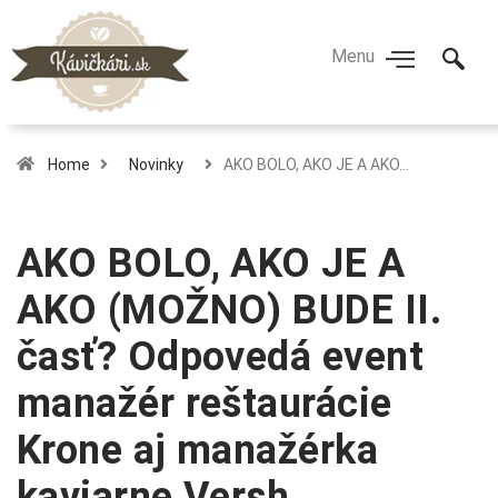
Home
Novinky
AKO BOLO, AKO JE A AKO…
AKO BOLO, AKO JE A
AKO (MOŽNO) BUDE II.
časť? Odpovedá event
manažér reštaurácie
Krone aj manažérka
kaviarne Versh