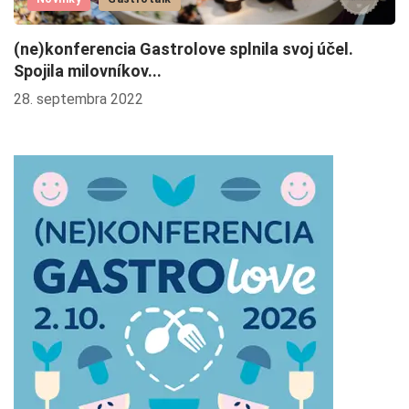
(ne)konferencia Gastrolove splnila svoj účel.
V
Spojila milovníkov...
s
28. septembra 2022
13