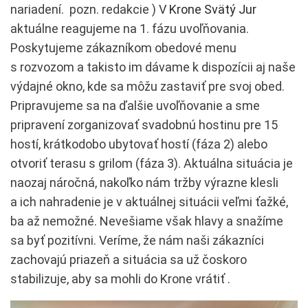
nariadení. pozn. redakcie ) V
Krone Svätý Jur
aktuálne reagujeme na 1. fázu uvoľňovania.
Poskytujeme zákazníkom obedové menu
s rozvozom a takisto im dávame k dispozícii aj naše
výdajné okno, kde sa môžu zastaviť pre svoj obed.
Pripravujeme sa na ďalšie uvoľňovanie a sme
pripravení zorganizovať svadobnú hostinu pre 15
hostí, krátkodobo ubytovať hostí (fáza 2) alebo
otvoriť terasu s grilom (fáza 3). Aktuálna situácia je
naozaj náročná, nakoľko nám tržby výrazne klesli
a ich nahradenie je v aktuálnej situácii veľmi ťažké,
ba až nemožné. Nevešiame však hlavy a snažíme
sa byť pozitívni. Veríme, že nám naši zákazníci
zachovajú priazeň a situácia sa už čoskoro
stabilizuje, aby sa mohli do Krone vrátiť .