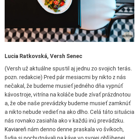
Lucia Ratkovská, Versh Senec
(Versh už aktuálne spustil aj jednu zo svojich terás.
pozn. redakcie) Pred pár mesiacmi by nikto z nás
nečakal, že budeme musieť jedného dňa vypnúť
kávostroje, vitrína na koláče bude zívať prázdnotou
a, že obe naše prevádzky budeme musieť zamknúť
a nikto nebude vedieť na ako dlho. Celá táto situácia
nás rovnako zasiahla ako v každú inú prevádzku.
Kaviareň
nám denno denne praskala vo švíkoch,
ľudia si pochutnávali na káve vo svojej obľúbenej