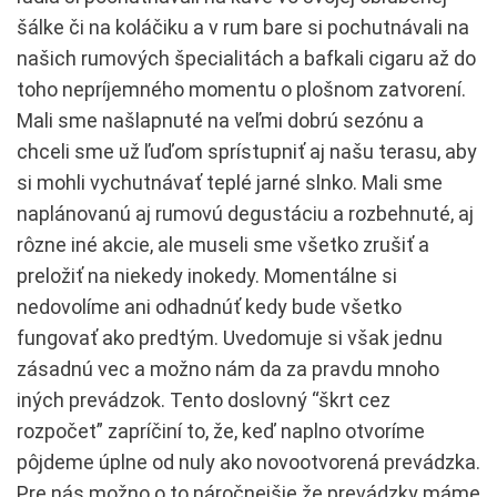
šálke či na koláčiku a v rum bare si pochutnávali na
našich rumových špecialitách a bafkali cigaru až do
toho nepríjemného momentu o plošnom zatvorení.
Mali sme našlapnuté na veľmi dobrú sezónu a
chceli sme už ľuďom sprístupniť aj našu terasu, aby
si mohli vychutnávať teplé jarné slnko. Mali sme
naplánovanú aj rumovú degustáciu a rozbehnuté, aj
rôzne iné akcie, ale museli sme všetko zrušiť a
preložiť na niekedy inokedy. Momentálne si
nedovolíme ani odhadnúť kedy bude všetko
fungovať ako predtým. Uvedomuje si však jednu
zásadnú vec a možno nám da za pravdu mnoho
iných prevádzok. Tento doslovný “škrt cez
rozpočet” zapríčiní to, že, keď naplno otvoríme
pôjdeme úplne od nuly ako novootvorená prevádzka.
Pre nás možno o to náročnejšie že prevádzky máme