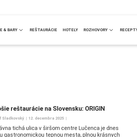
E & BARY
REŠTAURÁCIE
HOTELY
ROZHOVORY
RECEPT
pšie reštaurácie na Slovensku: ORIGIN
f Sladkovský
12. decembra 2025
vna tichá ulica v širšom centre Lučenca je dnes
u gastronomickou tepnou mesta, plnou krásnych