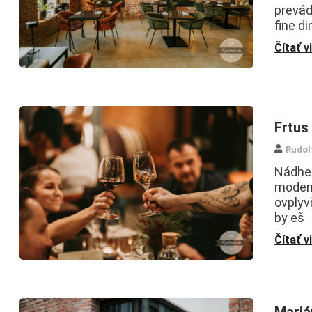
prevád
fine d
Čítať v
Frtus
Rudol
Nádher
modern
ovplyv
by eš
Čítať v
Mariá