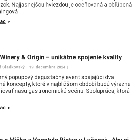
zok. Najjasnejšou hviezdou je oceňovaná a obľúbená
iningová
iac
 Winery & Origin – unikátne spojenie kvality
f Sladkovský
19. decembra 2024
ný popupový degustačný event spájajúci dva
é koncepty, ktoré v najbližšom období budú výrazne
ňovať našu gastronomickú scénu. Spolupráca, ktorá
iac
n a Miška z Vegstyle Bistro v Lučenci: „Aby aj