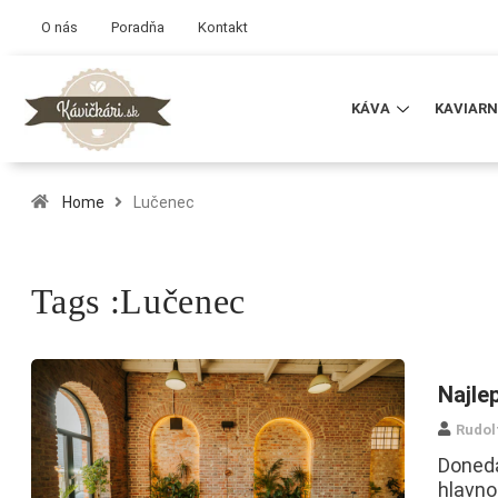
O nás
Poradňa
Kontakt
KÁVA
KAVIARN
Home
Lučenec
Tags :Lučenec
Najle
Rudol
Donedá
hlavno