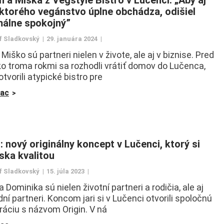
 ktorého vegánstvo úplne obchádza, odišiel
álne spokojný”
f Sladkovský
29. januára 2024
Miško sú partneri nielen v živote, ale aj v biznise. Pred
ko troma rokmi sa rozhodli vrátiť domov do Lučenca,
otvorili atypické bistro pre
iac
: nový originálny koncept v Lučenci, ktorý si
íska kvalitou
f Sladkovský
15. júla 2023
 Dominika sú nielen životní partneri a rodičia, ale aj
ní partneri. Koncom jari si v Lučenci otvorili spoločnú
ráciu s názvom Origin. V ná