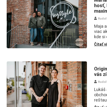
hosť,
maxim
Rudol
Maja a 
viac a
kde si 
Čítať v
Origin
vás z
Rudol
Lukáš a
obchod
reštau