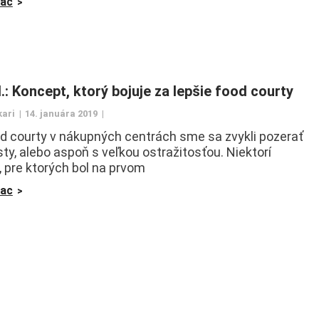
iac
.: Koncept, ktorý bojuje za lepšie food courty
kari
14. januára 2019
d courty v nákupných centrách sme sa zvykli pozerať
sty, alebo aspoň s veľkou ostražitosťou. Niektorí
“, pre ktorých bol na prvom
iac