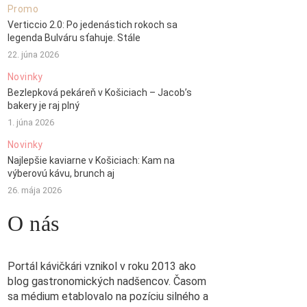
Promo
Verticcio 2.0: Po jedenástich rokoch sa
legenda Bulváru sťahuje. Stále
22. júna 2026
Novinky
Bezlepková pekáreň v Košiciach – Jacob’s
bakery je raj plný
1. júna 2026
Novinky
Najlepšie kaviarne v Košiciach: Kam na
výberovú kávu, brunch aj
26. mája 2026
O nás
Portál kávičkári vznikol v roku 2013 ako
blog gastronomických nadšencov. Časom
sa médium etablovalo na pozíciu silného a