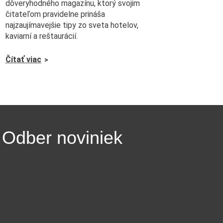
dôveryhodného magazínu, ktorý svojim
čitateľom pravidelne prináša
najzaujímavejšie tipy zo sveta hotelov,
kaviarní a reštaurácií.
Čítať viac
Odber noviniek