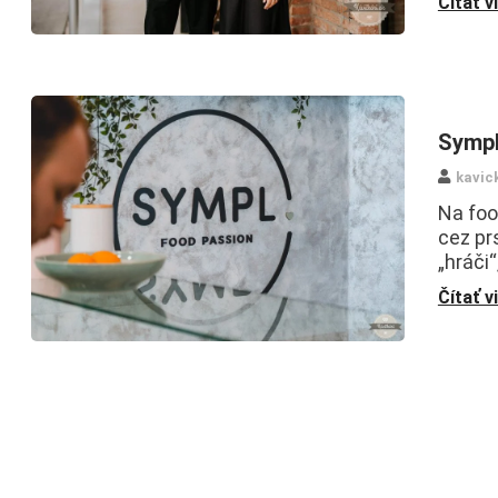
Čítať v
Sympl
kavic
Na foo
cez pr
„hráči
Čítať v