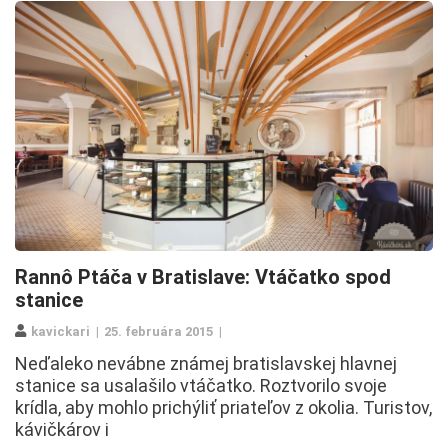
Rannô Ptáča v Bratislave: Vtáčatko spod
stanice
kavickari
25. februára 2015
Neďaleko nevábne známej bratislavskej hlavnej
stanice sa usalašilo vtáčatko. Roztvorilo svoje
krídla, aby mohlo prichýliť priateľov z okolia. Turistov,
kávičkárov i