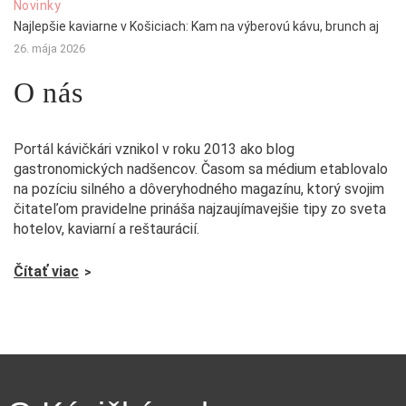
Novinky
Najlepšie kaviarne v Košiciach: Kam na výberovú kávu, brunch aj
26. mája 2026
O nás
Portál kávičkári vznikol v roku 2013 ako blog
gastronomických nadšencov. Časom sa médium etablovalo
na pozíciu silného a dôveryhodného magazínu, ktorý svojim
čitateľom pravidelne prináša najzaujímavejšie tipy zo sveta
hotelov, kaviarní a reštaurácií.
Čítať viac