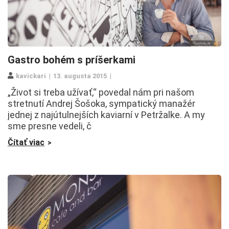
Gastro bohém s príšerkami
kavickari
13. augusta 2015
„Život si treba užívať,“ povedal nám pri našom
stretnutí Andrej Šošoka, sympatický manažér
jednej z najútulnejších kaviarní v Petržalke. A my
sme presne vedeli, č
Čítať viac