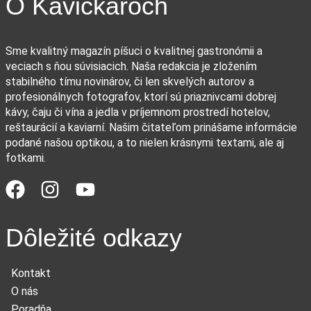
O Kávičkároch
Sme kvalitný magazín píšuci o kvalitnej gastronómii a
veciach s ňou súvisiacich. Naša redakcia je zložením
stabilného tímu novinárov, či len skvelých autorov a
profesionálnych fotografov, ktorí sú priaznivcami dobrej
kávy, čaju či vína a jedla v príjemnom prostredí hotelov,
reštaurácií a kaviarní. Našim čitateľom prinášame informácie
podané našou optikou, a to nielen krásnymi textami, ale aj
fotkami.
Dôležité odkazy
Kontakt
O nás
Poradňa