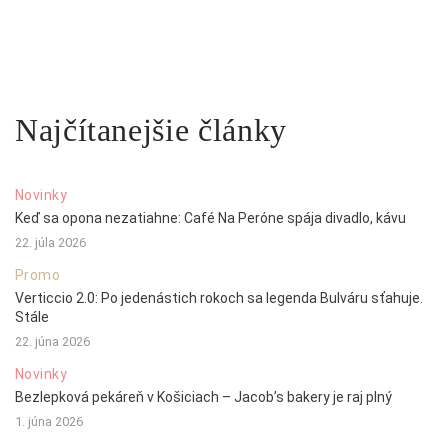
Najčítanejšie články
Novinky
Keď sa opona nezatiahne: Café Na Peróne spája divadlo, kávu
22. júla 2026
Promo
Verticcio 2.0: Po jedenástich rokoch sa legenda Bulváru sťahuje.
Stále
22. júna 2026
Novinky
Bezlepková pekáreň v Košiciach – Jacob’s bakery je raj plný
1. júna 2026