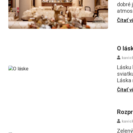
dobré j
atmosf
Čítať v
O lás
kavic
Lásku 
sviatk
Láska 
Čítať v
Rozpr
kavic
Zelený