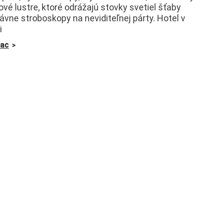
ľové lustre, ktoré odrážajú stovky svetiel šťaby
ávne stroboskopy na neviditeľnej párty. Hotel v
i
iac