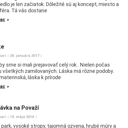
edlo je len začiatok. Dôležité sú aj koncept, miesto a
éra. Tá vás dostane
iac
ke
kari
30. januára 2017
by sme si mali prejavovať celý rok . Nielen počas
u všetkých zamilovaných. Láska má rôzne podoby.
materinská, láska k prírode
iac
ávka na Považí
kari
10. mája 2016
 park, vysoké stropy, tajomná ozvena, hrubé múry a