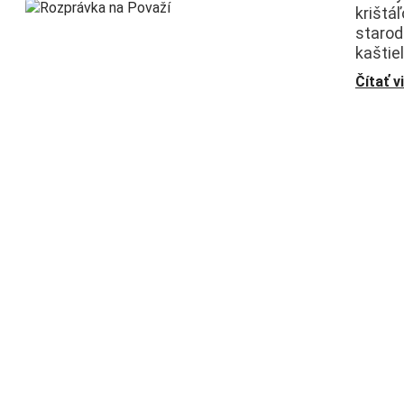
krištá
starod
kaštiel
Čítať v