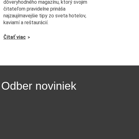
dôveryhodného magazínu, ktorý svojim
čitateľom pravidelne prináša
najzaujímavejšie tipy zo sveta hotelov,
kaviarní a reštaurácií.
Čítať viac
Odber noviniek