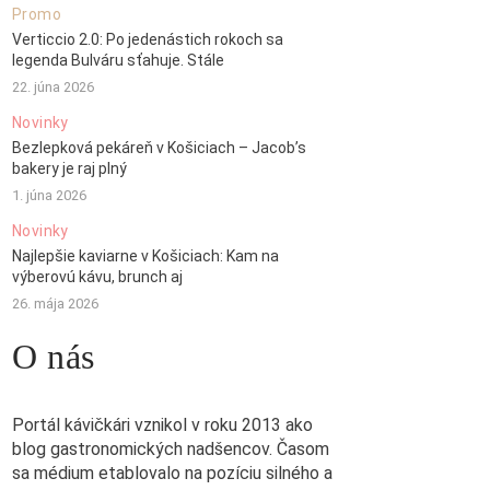
Promo
Verticcio 2.0: Po jedenástich rokoch sa
legenda Bulváru sťahuje. Stále
22. júna 2026
Novinky
Bezlepková pekáreň v Košiciach – Jacob’s
bakery je raj plný
1. júna 2026
Novinky
Najlepšie kaviarne v Košiciach: Kam na
výberovú kávu, brunch aj
26. mája 2026
O nás
Portál kávičkári vznikol v roku 2013 ako
blog gastronomických nadšencov. Časom
sa médium etablovalo na pozíciu silného a