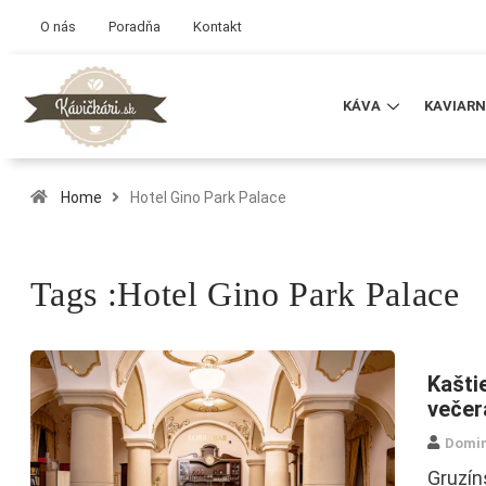
O nás
Poradňa
Kontakt
KÁVA
KAVIARN
Home
Hotel Gino Park Palace
Tags :Hotel Gino Park Palace
Kašti
večer
Domin
Gruzín