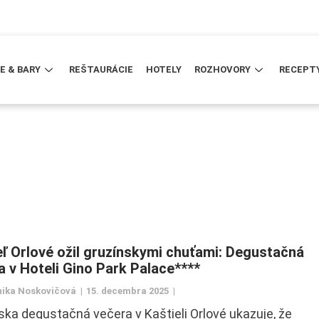
E & BARY
REŠTAURÁCIE
HOTELY
ROZHOVORY
RECEPT
eľ Orlové ožil gruzínskymi chuťami: Degustačná
a v Hoteli Gino Park Palace****
ika Noskovičová
15. decembra 2025
ska degustačná večera v Kaštieli Orlové ukazuje, že