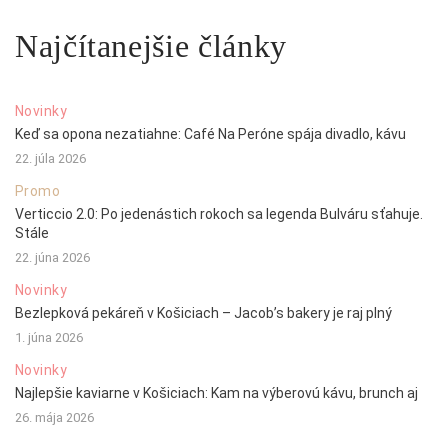
Najčítanejšie články
Novinky
Keď sa opona nezatiahne: Café Na Peróne spája divadlo, kávu
22. júla 2026
Promo
Verticcio 2.0: Po jedenástich rokoch sa legenda Bulváru sťahuje.
Stále
22. júna 2026
Novinky
Bezlepková pekáreň v Košiciach – Jacob’s bakery je raj plný
1. júna 2026
Novinky
Najlepšie kaviarne v Košiciach: Kam na výberovú kávu, brunch aj
26. mája 2026