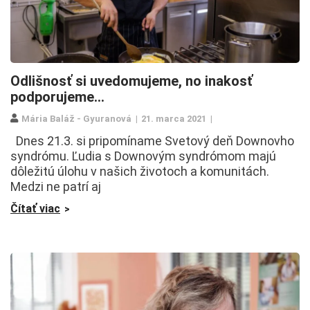
Odlišnosť si uvedomujeme, no inakosť
podporujeme…
Mária Baláž - Gyuranová
21. marca 2021
Dnes 21.3. si pripomíname Svetový deň Downovho
syndrómu. Ľudia s Downovým syndrómom majú
dôležitú úlohu v našich životoch a komunitách.
Medzi ne patrí aj
Čítať viac