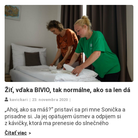
Žiť, vďaka BIVIO, tak normálne, ako sa len dá
kavickari
23. novembra 2020
„Ahoj, ako sa máš?“ pristaví sa pri mne Sonička a
prisadne si. Ja jej opätujem úsmev a odpijem si
z kávičky, ktorá ma prenesie do slnečného
Čítať viac