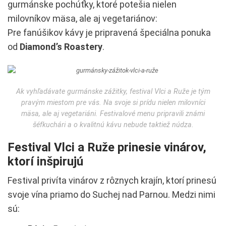
gurmánske pochúťky, ktoré potešia nielen
milovníkov mäsa, ale aj vegetariánov:
Pre fanúšikov kávy je pripravená špeciálna ponuka
od
Diamond’s Roastery
.
Ak vyhľadávate gurmánske zážitky, festival Vlci a Ruže je tým
pravým miestom pre vás. Na svoje si prídu nielen milovníci
mäsa, ale aj vegetariáni. Festivalové menu pripravili známi
šéfkuchári a o kvalitnú kávu nebude taktiež núdza.
Festival Vlci a Ruže prinesie vinárov,
ktorí inšpirujú
Festival privíta vinárov z rôznych krajín, ktorí prinesú
svoje vína priamo do Suchej nad Parnou. Medzi nimi
sú: