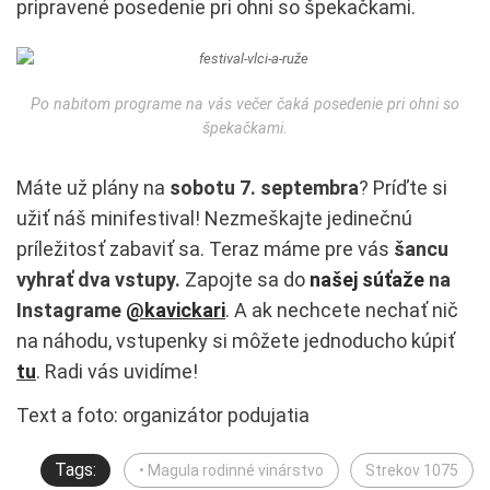
pripravené posedenie pri ohni so špekačkami.
Po nabitom programe na vás večer čaká posedenie pri ohni so
špekačkami.
Máte už plány na
sobotu 7. septembra
? Príďte si
užiť náš minifestival! Nezmeškajte jedinečnú
príležitosť zabaviť sa. Teraz máme pre vás
šancu
vyhrať dva vstupy.
Zapojte sa do
našej súťaže
na
Instagrame
@kavickari
. A ak nechcete nechať nič
na náhodu, vstupenky si môžete jednoducho kúpiť
tu
. Radi vás uvidíme!
Text a foto: organizátor podujatia
Tags:
• Magula rodinné vinárstvo
Strekov 1075