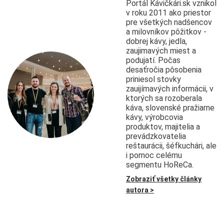
Portál Kávičkári.sk vznikol
v roku 2011 ako priestor
pre všetkých nadšencov
a milovníkov pôžitkov -
dobrej kávy, jedla,
zaujimavých miest a
podujatí. Počas
desaťročia pôsobenia
priniesol stovky
zauijímavých informácii, v
ktorých sa rozoberala
káva, slovenské pražiarne
kávy, výrobcovia
produktov, majitelia a
prevádzkovatelia
reštaurácii, šéfkuchári, ale
i pomoc celému
segmentu HoReCa.
Zobraziť všetky články
autora >