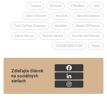
Trnava
Kövesd
7 Riadkov
víno
Saint Vincent
festival
Vína Herzánovy
Two Coffee Champs
Achillée
Roast Different
Dávid Géczy
Patrik Hanzel
Suchá nad Parnou
FOODIEVENTS.SK
Pépin
Zdieľajte článok
na sociálnych
sieťach