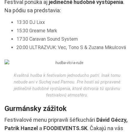
Festival ponúka aj
jedinečné hudobné vystúpenia
.
Na pódiu sa predstavia:
13:30 DJ Lixx
15:30 Greame Mark
17:30 Caravan Sound System
20:00 ULTRAZVUK: Vec, Tono S & Zuzana Mikulcová
Kvalitná hudba k festivalom jednoducho patrí. Inak tomu
nebude ani v Suchej nad Parnou. Pre hostí sú pripravené
jedinečné hudobné vystúpenia, ktoré dotvoria tú správnu
festivalovú atmosféru.
Gurmánsky zážitok
Festivalové menu pripravili šéfkuchári
Dávid Géczy,
Patrik Hanzel
a
FOODIEVENTS.SK
. Čakajú na vás