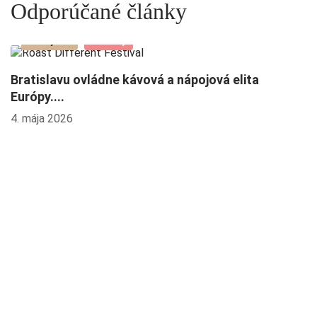
Odporúčané články
Podujatia
Novinky
Bratislavu ovládne kávová a nápojová elita
K
Európy....
13
4. mája 2026