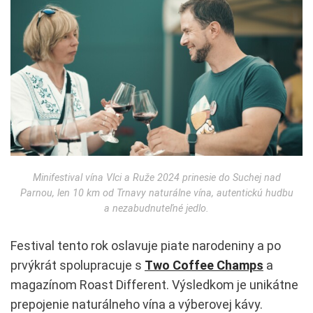
Minifestival vína Vlci a Ruže 2024 prinesie do Suchej nad
Parnou, len 10 km od Trnavy naturálne vína, autentickú hudbu
a nezabudnuteľné jedlo.
Festival tento rok oslavuje piate narodeniny a po
prvýkrát spolupracuje s
Two Coffee Champs
a
magazínom Roast Different. Výsledkom je unikátne
prepojenie naturálneho vína a výberovej kávy.