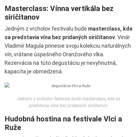
Masterclass: Vínna vertikála bez
siričitanov
Jedným z vrcholov festivalu bude
masterclass, kde
sa predstavia vína bez pridaných siričitanov
. Vinár
Vladimír Magula prinesie svoju kolekciu naturálnych
vín, vrátane úspešného Oranžového vlka.
Rezervácia na túto degustáciu je nevyhnutná,
kapacita je obmedzená.
Jedným z vrcholov festivalu bude masterclass, kde sa
predstavia vína bez pridaných siričitanov.
Hudobná hostina na festivale Vlci a
Ruže