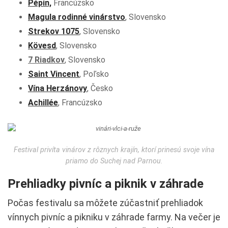
Pépin,
Francúzsko
Magula rodinné vinárstvo
, Slovensko
Strekov 1075
, Slovensko
Kövesd
, Slovensko
7 Riadkov
, Slovensko
Saint Vincent
, Poľsko
Vína Herzánovy
, Česko
Achillée
, Francúzsko
Festival privíta vinárov z rôznych krajín, ktorí prinesú svoje vína
priamo do Suchej nad Parnou.
Prehliadky pivníc a piknik v záhrade
Počas festivalu sa môžete zúčastniť prehliadok
vínnych pivníc a pikniku v záhrade farmy. Na večer je