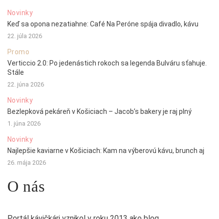
Novinky
Keď sa opona nezatiahne: Café Na Peróne spája divadlo, kávu
22. júla 2026
Promo
Verticcio 2.0: Po jedenástich rokoch sa legenda Bulváru sťahuje.
Stále
22. júna 2026
Novinky
Bezlepková pekáreň v Košiciach – Jacob’s bakery je raj plný
1. júna 2026
Novinky
Najlepšie kaviarne v Košiciach: Kam na výberovú kávu, brunch aj
26. mája 2026
O nás
Portál kávičkári vznikol v roku 2013 ako blog