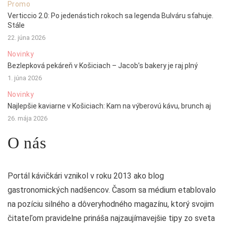
Promo
Verticcio 2.0: Po jedenástich rokoch sa legenda Bulváru sťahuje.
Stále
22. júna 2026
Novinky
Bezlepková pekáreň v Košiciach – Jacob’s bakery je raj plný
1. júna 2026
Novinky
Najlepšie kaviarne v Košiciach: Kam na výberovú kávu, brunch aj
26. mája 2026
O nás
Portál kávičkári vznikol v roku 2013 ako blog
gastronomických nadšencov. Časom sa médium etablovalo
na pozíciu silného a dôveryhodného magazínu, ktorý svojim
čitateľom pravidelne prináša najzaujímavejšie tipy zo sveta