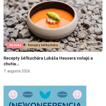
Novinky
Recepty šéfkuchára
Recepty šéfkuchára Lukáša Heusera voňajú a
L
chutia...
4.
7. augusta 2026