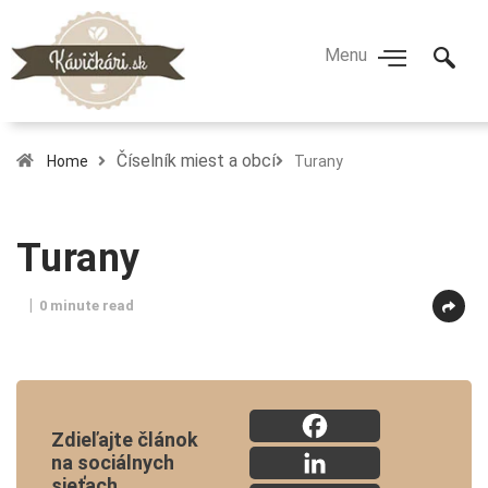
Číselník miest a obcí
Home
Turany
Turany
0 minute read
Zdieľajte článok
na sociálnych
sieťach