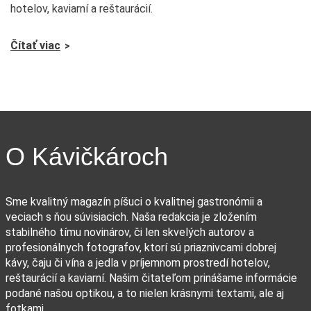
hotelov, kaviarní a reštaurácií.
Čítať viac
O Kávičkároch
Sme kvalitný magazín píšuci o kvalitnej gastronómii a
veciach s ňou súvisiacich. Naša redakcia je zložením
stabilného tímu novinárov, či len skvelých autorov a
profesionálnych fotografov, ktorí sú priaznivcami dobrej
kávy, čaju či vína a jedla v príjemnom prostredí hotelov,
reštaurácií a kaviarní. Našim čitateľom prinášame informácie
podané našou optikou, a to nielen krásnymi textami, ale aj
fotkami.