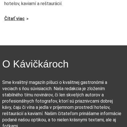
hotelov, kaviarní a reštaurácií.
Čítať viac
O Kávičkároch
Sme kvalitný magazín píšuci o kvalitnej gastronómii a
veciach s ňou súvisiacich. Naša redakcia je zložením
stabilného tímu novinárov, či len skvelých autorov a
profesionálnych fotografov, ktorí sú priaznivcami dobrej
kávy, čaju či vína a jedla v príjemnom prostredí hotelov,
reštaurácií a kaviarní. Našim čitateľom prinášame informácie
podané našou optikou, a to nielen krásnymi textami, ale aj
fotkami.