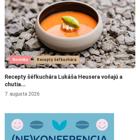
Novinky
Recepty šéfkuchára
Recepty šéfkuchára Lukáša Heusera voňajú a
L
chutia...
4.
7. augusta 2026