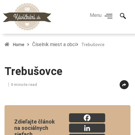
Číselník miest a obcí
Home
Trebušovce
Trebušovce
0 minute read
Zdieľajte článok
na sociálnych
sieťach