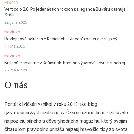
Promo
Verticcio 2.0: Po jedenástich rokoch sa legenda Bulváru sťahuje.
Stále
22. júna 2026
Novinky
Bezlepková pekáreň v Košiciach – Jacob’s bakery je raj plný
1. júna 2026
Novinky
Najlepšie kaviarne v Košiciach: Kam na výberovú kávu, brunch aj
26. mája 2026
O nás
Portál kávičkári vznikol v roku 2013 ako blog
gastronomických nadšencov. Časom sa médium etablovalo
na pozíciu silného a dôveryhodného magazínu, ktorý svojim
čitateľom pravidelne prináša najzaujímavejšie tipy zo sveta