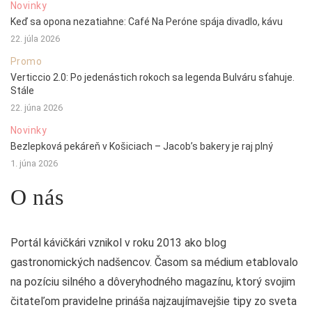
Novinky
Keď sa opona nezatiahne: Café Na Peróne spája divadlo, kávu
22. júla 2026
Promo
Verticcio 2.0: Po jedenástich rokoch sa legenda Bulváru sťahuje.
Stále
22. júna 2026
Novinky
Bezlepková pekáreň v Košiciach – Jacob’s bakery je raj plný
1. júna 2026
O nás
Portál kávičkári vznikol v roku 2013 ako blog
gastronomických nadšencov. Časom sa médium etablovalo
na pozíciu silného a dôveryhodného magazínu, ktorý svojim
čitateľom pravidelne prináša najzaujímavejšie tipy zo sveta