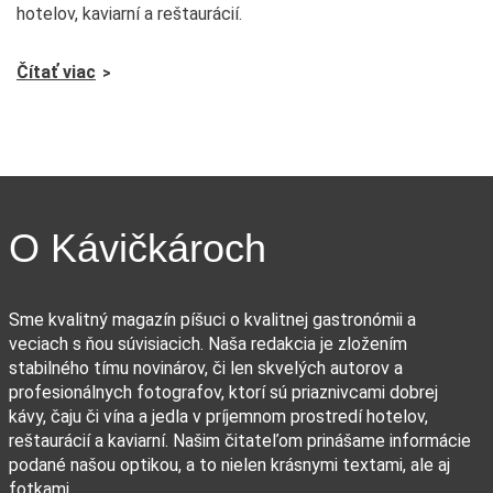
hotelov, kaviarní a reštaurácií.
Čítať viac
O Kávičkároch
Sme kvalitný magazín píšuci o kvalitnej gastronómii a
veciach s ňou súvisiacich. Naša redakcia je zložením
stabilného tímu novinárov, či len skvelých autorov a
profesionálnych fotografov, ktorí sú priaznivcami dobrej
kávy, čaju či vína a jedla v príjemnom prostredí hotelov,
reštaurácií a kaviarní. Našim čitateľom prinášame informácie
podané našou optikou, a to nielen krásnymi textami, ale aj
fotkami.