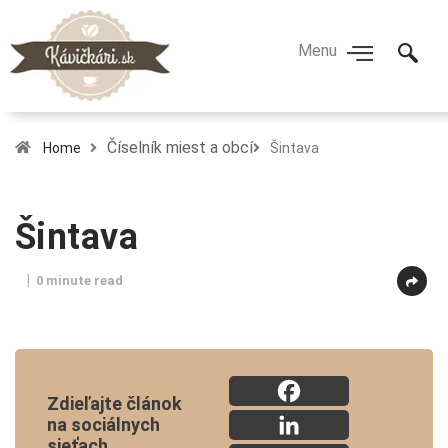
Číselník miest a obcí
Home
Šintava
Šintava
0 minute read
Zdieľajte článok
na sociálnych
sieťach