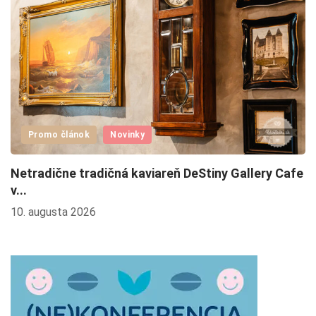
Promo článok
Novinky
Netradične tradičná kaviareň DeStiny Gallery Cafe
R
v...
ch
10. augusta 2026
7.