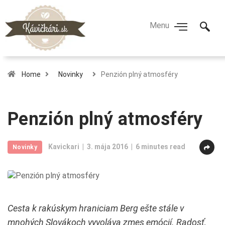
Home
Novinky
Penzión plný atmosféry
Penzión plný atmosféry
Kavickari
3. mája 2016
6 minutes read
Novinky
Cesta k rakúskym hraniciam Berg ešte stále v
mnohých Slovákoch vyvoláva zmes emócií. Radosť,