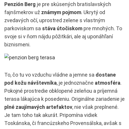
Penzión Berg
je pre skúsených bratislavských
fajnšmekrov už
známym pojmom
. Ukrytý od
zvedavých očí, uprostred zelene s vlastným
parkoviskom sa
stáva útočiskom
pre mnohých. To
svoje si v ňom nájdu pôžitkári, ale aj uponáhľaní
biznismeni.
To, čo tu vo vzduchu vládne a jemne sa
dostane
pod kožu návštevníka
, je jednoznačne
atmosféra
.
Pokojné prostredie obklopené zeleňou a príjemná
terasa lákajúca k posedeniu. Originálne zariadenie je
plné zaujímavých artefaktov
, nie však preplnené.
Je tam toho tak akurát. Pripomína vidiek
Toskánska, či francúzskeho Provensálska, avšak s