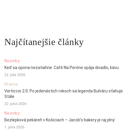
Najčítanejšie články
Novinky
Keď sa opona nezatiahne: Café Na Peróne spája divadlo, kávu
22. júla 2026
Promo
Verticcio 2.0: Po jedenástich rokoch sa legenda Bulváru sťahuje.
Stále
22. júna 2026
Novinky
Bezlepková pekáreň v Košiciach – Jacob’s bakery je raj plný
1. júna 2026