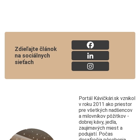
Zdieľajte článok
na sociálnych
sieťach
Portál Kávičkári.sk vznikol
v roku 2011 ako priestor
pre všetkých nadšencov
a milovníkov pôžitkov -
dobrej kávy, jedla,
zaujimavých miest a
podujatí. Počas
desaťročia pôsobenia