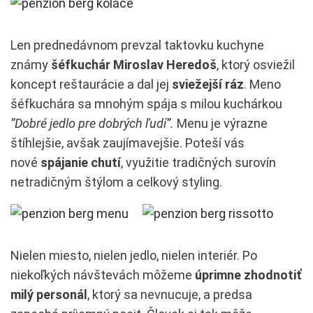
Len prednedávnom prevzal taktovku kuchyne
známy
šéfkuchár Miroslav Heredoš
, ktorý osviežil
koncept reštaurácie a dal jej
sviežejší ráz
. Meno
šéfkuchára sa mnohým spája s milou kuchárkou
“Dobré jedlo pre dobrých ľudí”.
Menu je výrazne
štíhlejšie, avšak zaujímavejšie. Poteší vás
nové
spájanie chutí
, využitie tradičných surovín
netradičným štýlom a celkový styling.
Nielen miesto, nielen jedlo, nielen interiér. Po
niekoľkých návštevách môžeme
úprimne zhodnotiť
milý personál
, ktorý sa nevnucuje, a predsa