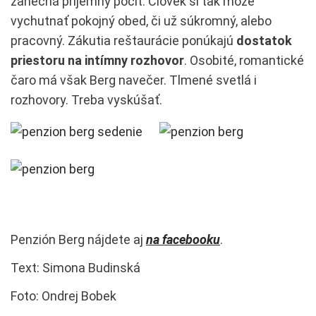
zanechá príjemný pocit. Človek si tak môže
vychutnať pokojný obed, či už súkromný, alebo
pracovný. Zákutia reštaurácie ponúkajú
dostatok
priestoru na intímny rozhovor
. Osobité, romantické
čaro má však Berg navečer. Tlmené svetlá i
rozhovory. Treba vyskúšať.
Penzión Berg nájdete aj
na facebooku
.
Text: Simona Budinská
Foto: Ondrej Bobek