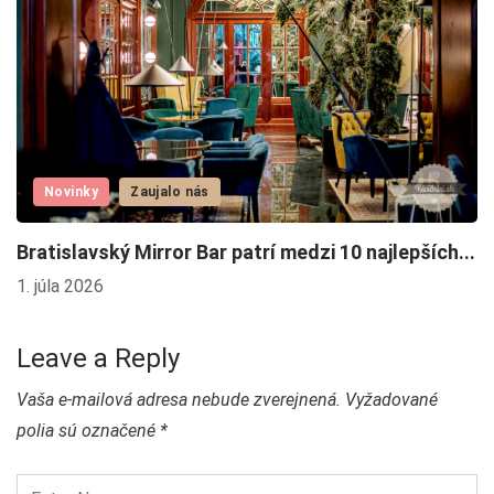
Novinky
Zaujalo nás
F
Bratislavský Mirror Bar patrí medzi 10 najlepších...
2.
1. júla 2026
Leave a Reply
Vaša e-mailová adresa nebude zverejnená.
Vyžadované
polia sú označené
*