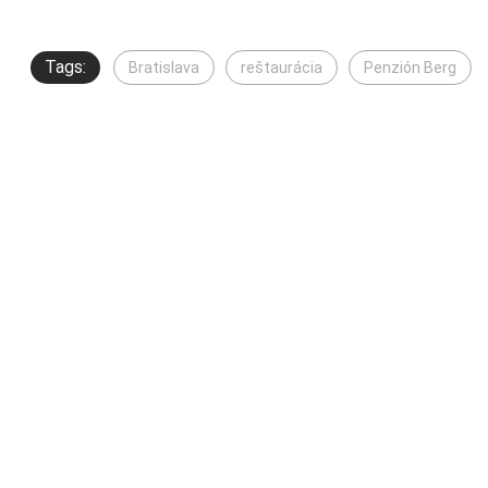
Tags:
Bratislava
reštaurácia
Penzión Berg