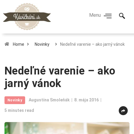
Home
Novinky
Nedeľné varenie – ako jarný vánok
Nedeľné varenie – ako
jarný vánok
Augustína Smoleňák
8. mája 2016
Novinky
5 minutes read