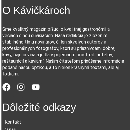
O Kávičkároch
Sme kvalitný magazín píšuci o kvalitnej gastronómii a
veciach s ňou súvisiacich. Naša redakcia je zložením
stabilného tímu novinárov, či len skvelých autorov a
profesionálnych fotografov, ktorí sú priaznivcami dobrej
kávy, čaju či vína a jedla v príjemnom prostredí hotelov,
reštaurácií a kaviarní. Našim čitateľom prinášame informácie
podané našou optikou, a to nielen krásnymi textami, ale aj
fotkami.
Dôležité odkazy
Kontakt
O nás