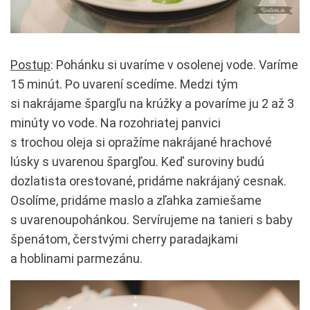
Postup
: Pohánku si uvaríme v osolenej vode. Varíme
15 minút. Po uvarení scedíme. Medzi tým
si nakrájame špargľu na krúžky a povaríme ju 2 až 3
minúty vo vode. Na rozohriatej panvici
s trochou oleja si opražíme nakrájané hrachové
lúsky s uvarenou špargľou. Keď suroviny budú
dozlatista orestované, pridáme nakrájaný cesnak.
Osolíme, pridáme maslo a zľahka zamiešame
s uvarenoupohánkou. Servírujeme na tanieri s baby
špenátom, čerstvými cherry paradajkami
a hoblinami parmezánu.