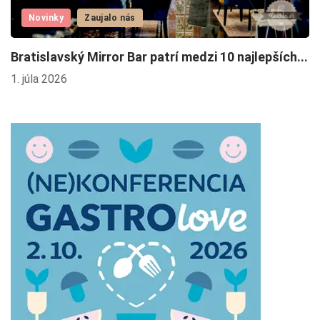
Novinky
Zaujalo nás
F
Bratislavský Mirror Bar patrí medzi 10 najlepších...
2.
1. júla 2026