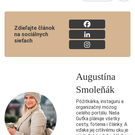
Zdieľajte článok
na sociálnych
sieťach
Augustína
Smoleňák
Pôžitkárka, instaguru a
organizačný mozog
celého portálu. Naša
Guťka plánuje všetky
cesty, fotenia i články. A
vďaka jej citlivému oku je