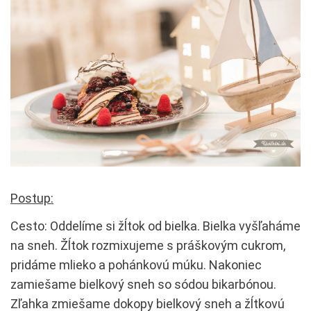
Postup:
Cesto: Oddelíme si žĺtok od bielka. Bielka vyšľaháme
na sneh. Žĺtok rozmixujeme s práškovým cukrom,
pridáme mlieko a pohánkovú múku. Nakoniec
zamiešame bielkový sneh so sódou bikarbónou.
Zľahka zmiešame dokopy bielkový sneh a žĺtkovú