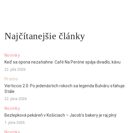
Najčítanejšie články
Novinky
Keď sa opona nezatiahne: Café Na Peróne spája divadlo, kávu
22. júla 2026
Promo
Verticcio 2.0: Po jedenástich rokoch sa legenda Bulváru sťahuje.
Stále
22. júna 2026
Novinky
Bezlepková pekáreň v Košiciach – Jacob’s bakery je raj plný
1. júna 2026
Novinky