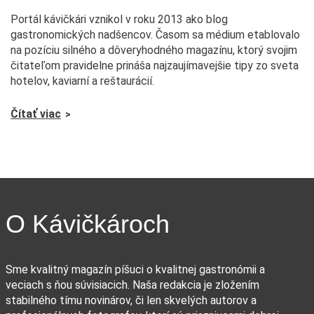
Portál kávičkári vznikol v roku 2013 ako blog
gastronomických nadšencov. Časom sa médium etablovalo
na pozíciu silného a dôveryhodného magazínu, ktorý svojim
čitateľom pravidelne prináša najzaujímavejšie tipy zo sveta
hotelov, kaviarní a reštaurácií.
Čítať viac
O Kávičkároch
Sme kvalitný magazín píšuci o kvalitnej gastronómii a
veciach s ňou súvisiacich. Naša redakcia je zložením
stabilného tímu novinárov, či len skvelých autorov a