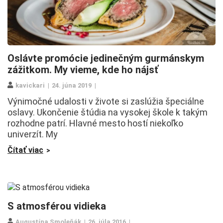
Oslávte promócie jedinečným gurmánskym
zážitkom. My vieme, kde ho nájsť
kavickari
24. júna 2019
Výnimočné udalosti v živote si zaslúžia špeciálne
oslavy. Ukončenie štúdia na vysokej škole k takým
rozhodne patrí. Hlavné mesto hostí niekoľko
univerzít. My
Čítať viac
S atmosférou vidieka
Augustína Smoleňák
26. júla 2016