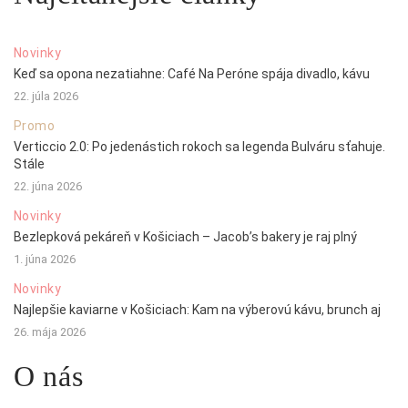
Novinky
Keď sa opona nezatiahne: Café Na Peróne spája divadlo, kávu
22. júla 2026
Promo
Verticcio 2.0: Po jedenástich rokoch sa legenda Bulváru sťahuje.
Stále
22. júna 2026
Novinky
Bezlepková pekáreň v Košiciach – Jacob’s bakery je raj plný
1. júna 2026
Novinky
Najlepšie kaviarne v Košiciach: Kam na výberovú kávu, brunch aj
26. mája 2026
O nás