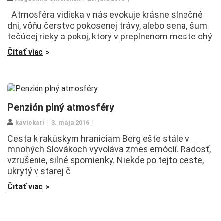
Atmosféra vidieka v nás evokuje krásne slnečné
dni, vôňu čerstvo pokosenej trávy, alebo sena, šum
tečúcej rieky a pokoj, ktorý v preplnenom meste chý
Čítať viac
Penzión plný atmosféry
kavickari
3. mája 2016
Cesta k rakúskym hraniciam Berg ešte stále v
mnohých Slovákoch vyvoláva zmes emócií. Radosť,
vzrušenie, silné spomienky. Niekde po tejto ceste,
ukrytý v starej č
Čítať viac