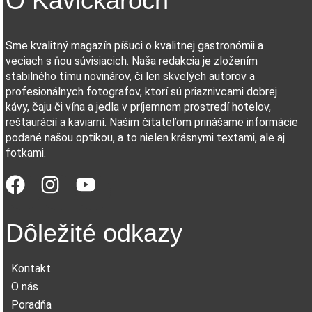
O Kávičkároch
Sme kvalitný magazín píšuci o kvalitnej gastronómii a
veciach s ňou súvisiacich. Naša redakcia je zložením
stabilného tímu novinárov, či len skvelých autorov a
profesionálnych fotografov, ktorí sú priaznivcami dobrej
kávy, čaju či vína a jedla v príjemnom prostredí hotelov,
reštaurácií a kaviarní. Našim čitateľom prinášame informácie
podané našou optikou, a to nielen krásnymi textami, ale aj
fotkami.
Dôležité odkazy
Kontakt
O nás
Poradňa