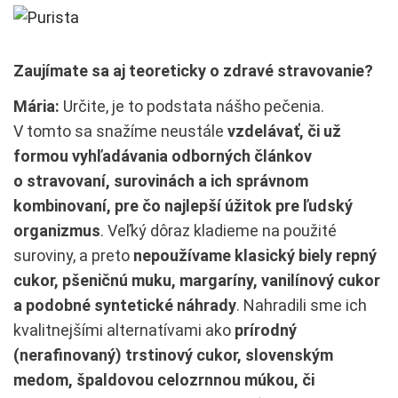
Zaujímate sa aj teoreticky o zdravé stravovanie?
Mária:
Určite, je to podstata nášho pečenia.
V tomto sa snažíme neustále
vzdelávať, či už
formou vyhľadávania odborných článkov
o stravovaní, surovinách a ich správnom
kombinovaní, pre čo najlepší úžitok pre ľudský
organizmus
. Veľký dôraz kladieme na použité
suroviny, a preto
nepoužívame klasický biely repný
cukor, pšeničnú muku, margaríny, vanilínový cukor
a podobné syntetické náhrady
. Nahradili sme ich
kvalitnejšími alternatívami ako
prírodný
(nerafinovaný) trstinový cukor, slovenským
medom, špaldovou celozrnnou múkou, či