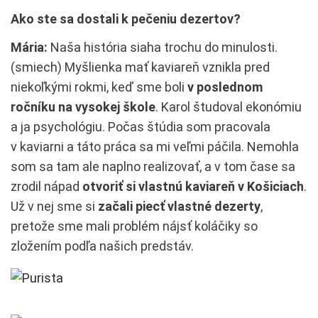
Ako ste sa dostali k pečeniu dezertov?
Mária:
Naša história siaha trochu do minulosti.
(smiech) Myšlienka mať kaviareň vznikla pred
niekoľkými rokmi, keď sme boli
v poslednom
ročníku na vysokej škole
. Karol študoval ekonómiu
a ja psychológiu. Počas štúdia som pracovala
v kaviarni a táto práca sa mi veľmi páčila. Nemohla
som sa tam ale naplno realizovať, a v tom čase sa
zrodil nápad
otvoriť si vlastnú kaviareň v Košiciach
.
Už v nej sme si
začali piecť vlastné dezerty
,
pretože sme mali problém nájsť koláčiky so
zložením podľa našich predstáv.