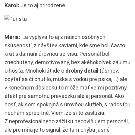
Karol:
Je to aj prirodzené…
Mária:
…a vyplýva to aj z našich osobných
skúseností, z návštev kaviarní, kde sme boli často
krát sklamaní úrovňou servisu. Personál bol
znechutený, demotivovaný, bez akéhokoľvek záujmu
o hosťa. Mnohokrát ide o
drobný detail
(úsmev,
opýtať sa či chutilo, miska s vodou pre psíka, …) ale
v konečnom dôsledku to môže mať veľmi pozitívny
efekt pre samotnú prevádzku ale aj personál. Ako
hosť, ak som spokojná s úrovňou služieb, s radosťou
nechám sprepitné. Viem, že si to zaslúžia.
Z neprofesionálneho zážitku neobviňujem personál,
ale pre mňa je to signál, že tam chýba jasné