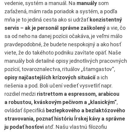
vedenie, systém a manuál. Na
manuály
som
zaťažená, mám rada poriadok a systém, a podľa
mňa je to jediná cesta ako si udržať
konzistentný
servis – ak je personál správne zaškolený
a vie, čo
sa od neho na danej pozícii očakáva, je veľmi málo
pravdepodobné, že budete nespokojný a ako hosť
viete, že do takéhoto podniku zavítate opäť. Naše
manuály boli detailné opisy jednotlivých pracovných
pozícií, tovaroznalectva, rituálov „štamgastov“,
opisy najčastejších krízových situácií
a ich
riešenia a pod. Boli učení vedieť vysvetliť napr.
rozdiel medzi
ristrettom a espressom, arabicou
a robustou, kváskovým pečivom a „klasickým“
,
ovládať špecifiká
bezlepkového a bezlaktózového
stravovania, poznať históriu Írskej kávy a správne
ju podať hosťovi
atď. Našu vlastnú filozofiu