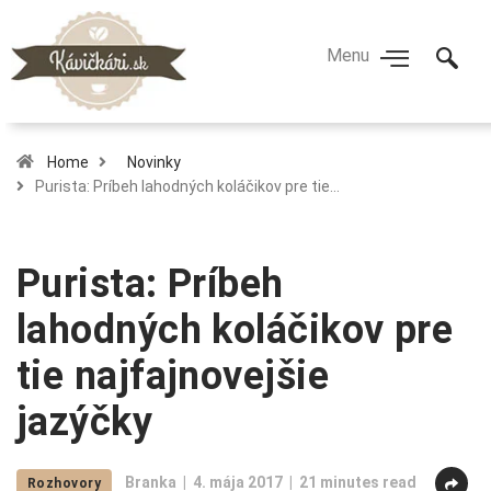
Home
Novinky
Purista: Príbeh lahodných koláčikov pre tie…
Purista: Príbeh
lahodných koláčikov pre
tie najfajnovejšie
jazýčky
Branka
4. mája 2017
21 minutes read
Rozhovory