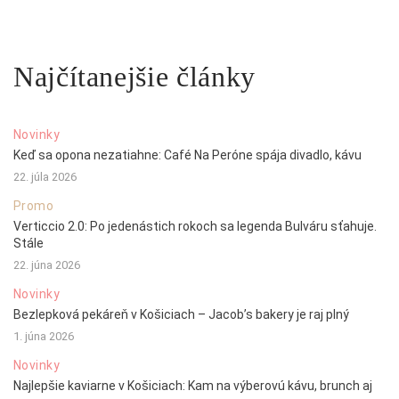
Najčítanejšie články
Novinky
Keď sa opona nezatiahne: Café Na Peróne spája divadlo, kávu
22. júla 2026
Promo
Verticcio 2.0: Po jedenástich rokoch sa legenda Bulváru sťahuje.
Stále
22. júna 2026
Novinky
Bezlepková pekáreň v Košiciach – Jacob’s bakery je raj plný
1. júna 2026
Novinky
Najlepšie kaviarne v Košiciach: Kam na výberovú kávu, brunch aj