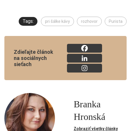
Tags:
pri šálke kávy
rozhovor
Purista
Zdieľajte článok
na sociálnych
sieťach
Branka
Hronská
Zobraziť všetky články