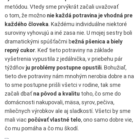
metódou. Vtedy sme prvýkrát začali uvažovať
o tom, že možno
nie každá potravina je vhodná pre
každého človeka
. Každému individuálne niektoré
suroviny vyhovujú a iné zasa nie. U mojej sestry boli
dramatickými spúšťačmi b
ežná pšenica a biely
repný cukor
. Keď tieto potraviny na základe
vyšetrenia vypustila z jedálnička, v priebehu pár
týždňov
ju problémy postupne opustili
. Bohužiaľ,
tieto dve potraviny nám mnohým nerobia dobre a na
to sme postupne prišli všetci v rodine, tak sme
začali dbať
na pôvod a kvalitu
toho, čo sme do
domácnosti nakupovali, mäsa, syrov, pečiva,
mliečnych výrobkov ale aj sladkostí. Všetci by sme
mali viac
počúvať vlastné telo
, ono samo dobre vie,
čo mu pomáha a čo mu škodí.