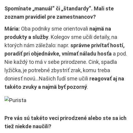
Spomínate „manuál“ či „štandardy“. Mali ste
zoznam pravidiel pre zamestnancov?
Mária:
Oba podniky sme orientovali
najmä na
produkty a služby
. Kolegov sme učili detaily, na
ktorých nám záležalo: napr.
správne privítať hostí,
poradiť pri objednávke, vnímať náladu hosťa
a pod.
Nie každý to má v sebe prirodzene. Cink, spadla
lyžička, je potrebné zbystriť zrak, komu treba
doniesť novú…Našich ľudí sme učili
reagovať aj na
takéto zvuky a najmä byť pozorný
.
Pre vás sú takéto veci prirodzené alebo ste sa ich
tiež niekde naučili?