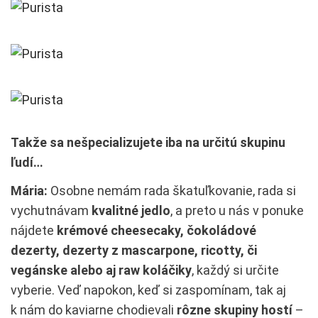
Takže sa nešpecializujete iba na určitú skupinu
ľudí…
Mária:
Osobne nemám rada škatuľkovanie, rada si
vychutnávam
kvalitné jedlo
, a preto u nás v ponuke
nájdete
krémové cheesecaky, čokoládové
dezerty, dezerty z mascarpone, ricotty, či
vegánske alebo aj raw koláčiky
, každý si určite
vyberie. Veď napokon, keď si zaspomínam, tak aj
k nám do kaviarne chodievali
rôzne skupiny hostí
–