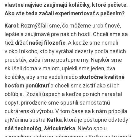
vlastne najviac zaujímajú koláčiky, ktoré pečiete.
Ako ste teda začali experimentovať s pečením?
Karol:
Rozmýšľali sme, čo môžeme urobiť nové,
lepšie a zaujímavé pre našich hostí. Chceli sme sa
tiež držať
našej filozofie
. A keďže sme nemali
v okolí nikoho, kto by vyrábal dezerty podľa našich
predstáv, začali sme postupne my. Najskôr sme
skúšali doma v malom, upiekli sme jeden, dva
koláčiky, aby sme vedeli niečo
skutočne kvalitné
hosťom ponúknuť
a chceli sme zistiť ako si ich
obľúbia. Zožali úspech a keďže po nich narastal
dopyt, prirodzene sme spustili samostatnú
cukrárenskú výrobu. V tom čase sa k nám pripojila
aj Máriina sestra
Katka
, ktorá je postupne odvtedy
náš technológ, šéfcukrárka
. Niečo spolu
vymyslíme alebo sa inšpirujeme a Katka sa to snaží