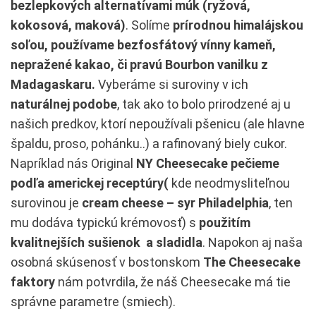
bezlepkových alternatívami múk (ryžová,
kokosová, maková)
. Solíme
prírodnou himalájskou
soľou, používame bezfosfátový vínny kameň,
nepražené kakao, či pravú Bourbon vanilku z
Madagaskaru.
Vyberáme si suroviny v ich
naturálnej podobe
, tak ako to bolo prirodzené aj u
našich predkov, ktorí nepoužívali pšenicu (ale hlavne
špaldu, proso, pohánku..) a rafinovaný biely cukor.
Napríklad nás Original
NY Cheesecake pečieme
podľa americkej receptúry(
kde neodmysliteľnou
surovinou je
cream cheese – syr Philadelphia
, ten
mu dodáva typickú krémovosť) s
použitím
kvalitnejších sušienok a sladidla
. Napokon aj naša
osobná skúsenosť v bostonskom
The Cheesecake
faktory
nám potvrdila, že náš Cheesecake má tie
správne parametre (smiech).