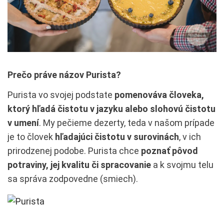
Prečo práve názov Purista?
Purista vo svojej podstate
pomenováva človeka,
ktorý hľadá čistotu v jazyku alebo slohovú čistotu
v umení
. My pečieme dezerty, teda v našom prípade
je to človek
hľadajúci čistotu v surovinách
, v ich
prirodzenej podobe. Purista chce
poznať pôvod
potraviny, jej kvalitu či spracovanie
a k svojmu telu
sa správa zodpovedne (smiech).