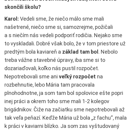
skončili školu?
Karol:
Vedeli sme, že niečo málo sme mali
našetrené, niečo sme si, samozrejme, požičali
a s niečím nás vedeli podporiť rodičia. Nejako sme
to vyskladali. Dobré však bolo, že v tom priestore už
predtým bola kaviareň a
základ tam bol
. Nebolo
treba vážne stavebné úpravy, iba sme si to
dozariaďovali, koľko nás pustil rozpočet.
Nepotrebovali sme ani
veľký rozpočet
na
rozbehnutie, lebo Mária tam pracovala
plnohodnotne, ja som tam bol spolovice ešte popri
inej práci a okrem toho sme mali 1-2 kolegov
brigádnikov. Čiže na začiatku sme nepotrebovali až
tak veľa peňazí. Keďže Mária už bola „z fachu“, mala
k práci v kaviarni blízko. Ja som zas vyštudovaný