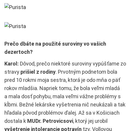
Prečo dbáte na použité suroviny vo vašich
dezertoch?
Karol:
Dôvod, prečo niektoré suroviny vypúšťame zo
stravy
prišiel z rodiny
. Prvotným podnetom bola
pred 10 rokmi moja sestra, ktorá je odo mňa o päť
rokov mladšia. Napriek tomu, že bola veľmi mladá
a mala dosť pohybu, mala veľmi vážne problémy s
kĺbmi. Bežné lekárske vyšetrenia nič neukázali a tak
hľadala pôvod problémov ďalej. Až sa v Košiciach
dostala k
MUDr. Petrovicsovi
, ktorý jej urobil
vyšetrenie intolerancie potravín
tzv. Vollovou