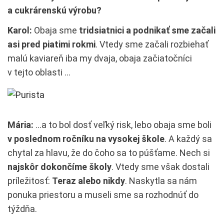
a cukrárenskú výrobu?
Karol:
Obaja sme
tridsiatnici a podnikať sme začali
asi pred piatimi rokmi
. Vtedy sme začali rozbiehať
malú kaviareň iba my dvaja, obaja začiatočníci
v tejto oblasti …
Mária:
…a to bol dosť veľký risk, lebo obaja sme boli
v poslednom ročníku na vysokej škole
. A každý sa
chytal za hlavu, že do čoho sa to púšťame. Nech si
najskôr dokončíme školy
. Vtedy sme však dostali
príležitosť:
Teraz alebo nikdy
. Naskytla sa nám
ponuka priestoru a museli sme sa rozhodnúť do
týždňa.