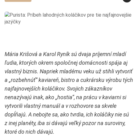
Mária Krišová a Karol Ryník sú dvaja príjemní mladí
ľudia, ktorých okrem spoločnej domácnosti spája aj
vlastný biznis. Napriek mladému veku už stihli vytvoriť
a „rozbehnúť“ kaviareň, bistro a cukrársku výrobu tých
najfajnovejších koláčikov. Svojich zákazníkov
nenazývajú inak, ako „hostia“, na prácu v kaviarni si
vytvorili vlastný manuál a v rozhovore sa skvele
dopĺňajú. A nebojte sa, ako tvrdia, ich koláčiky nie sú
z inej planéty, iba si dávajú veľký pozor na suroviny,
ktoré do nich dávajú.