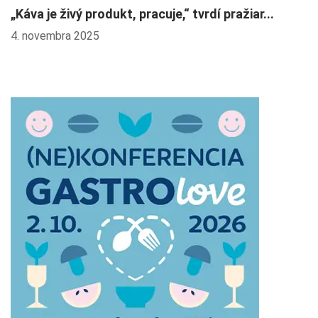
„Káva je živý produkt, pracuje,“ tvrdí pražiar...
L
4. novembra 2025
2.