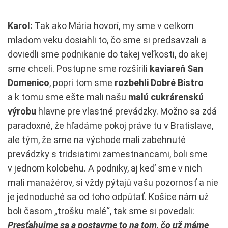
Karol:
Tak ako Mária hovorí, my sme v celkom
mladom veku dosiahli to, čo sme si predsavzali a
doviedli sme podnikanie do takej veľkosti, do akej
sme chceli. Postupne sme rozšírili
kaviareň San
Domenico
, popri tom sme
rozbehli Dobré Bistro
a k tomu sme ešte mali našu
malú cukrárenskú
výrobu
hlavne pre vlastné prevádzky. Možno sa zdá
paradoxné, že hľadáme pokoj práve tu v Bratislave,
ale tým, že sme na východe mali zabehnuté
prevádzky s tridsiatimi zamestnancami, boli sme
v jednom kolobehu. A podniky, aj keď sme v nich
mali manažérov, si vždy pýtajú vašu pozornosť a nie
je jednoduché sa od toho odpútať. Košice nám už
boli časom „trošku malé“, tak sme si povedali:
Presťahujme sa a postavme to na tom, čo už máme