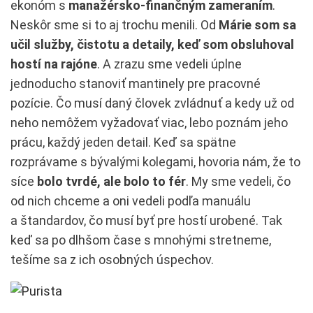
ekonóm s
manažérsko-finančným zameraním
.
Neskôr sme si to aj trochu menili. Od
Márie som sa
učil služby, čistotu a detaily, keď som obsluhoval
hostí na rajóne
. A zrazu sme vedeli úplne
jednoducho stanoviť mantinely pre pracovné
pozície. Čo musí daný človek zvládnuť a kedy už od
neho nemôžem vyžadovať viac, lebo poznám jeho
prácu, každý jeden detail. Keď sa spätne
rozprávame s bývalými kolegami, hovoria nám, že to
síce
bolo tvrdé, ale bolo to fér
. My sme vedeli, čo
od nich chceme a oni vedeli podľa manuálu
a štandardov, čo musí byť pre hostí urobené. Tak
keď sa po dlhšom čase s mnohými stretneme,
tešíme sa z ich osobných úspechov.