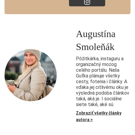
Augustína
Smoleňák
Pôžitkárka, instaguru a
organizačný mozog
celého portálu. Naša
Guťka plánuje všetky
cesty, fotenia i články. A
vďaka jej citlivému oku je
výsledná podoba článkov
taká, aká je. I sociálne
siete také, aké sú.
Zobraziť všetky články
autora >