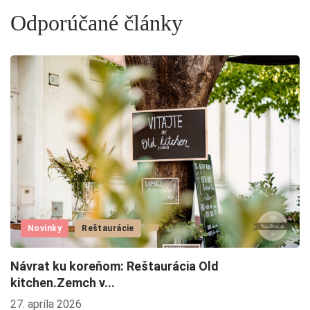
Odporúčané články
2
1
Novinky
Reštaurácie
Návrat ku koreňom: Reštaurácia Old
kitchen.Zemch v...
27. apríla 2026