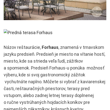
Názov reštaurácie,
Forhaus
, znamená v trnavskom
jazyku predsieň. Predsieň je miesto na vítanie hostí,
miesto, kde sa strieda veľa ľudí, zážitkov
a spomienok. Predsieň Forhaus-u ponúka možnosť
výberu, kde si svoj gastronomický zážitok
vychutnáte naplno. Môžete si vybrať z kaviarenskej
časti, reštauračných priestorov, terasy pred
vstupom, alebo zadnej letnej terasy doplnenej
o ručne vystrúhaných hojdacích koníkov pre
najmenších zákazníkov, krásnych kvetov