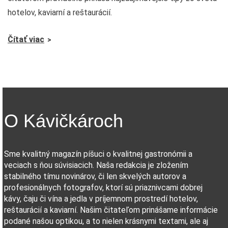
hotelov, kaviarní a reštaurácií.
Čítať viac
O Kávičkároch
Sme kvalitný magazín píšuci o kvalitnej gastronómii a
veciach s ňou súvisiacich. Naša redakcia je zložením
stabilného tímu novinárov, či len skvelých autorov a
profesionálnych fotografov, ktorí sú priaznivcami dobrej
kávy, čaju či vína a jedla v príjemnom prostredí hotelov,
reštaurácií a kaviarní. Našim čitateľom prinášame informácie
podané našou optikou, a to nielen krásnymi textami, ale aj