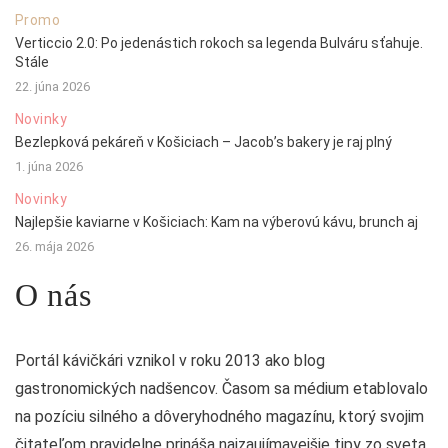
Promo
Verticcio 2.0: Po jedenástich rokoch sa legenda Bulváru sťahuje.
Stále
22. júna 2026
Novinky
Bezlepková pekáreň v Košiciach – Jacob’s bakery je raj plný
1. júna 2026
Novinky
Najlepšie kaviarne v Košiciach: Kam na výberovú kávu, brunch aj
26. mája 2026
O nás
Portál kávičkári vznikol v roku 2013 ako blog
gastronomických nadšencov. Časom sa médium etablovalo
na pozíciu silného a dôveryhodného magazínu, ktorý svojim
čitateľom pravidelne prináša najzaujímavejšie tipy zo sveta