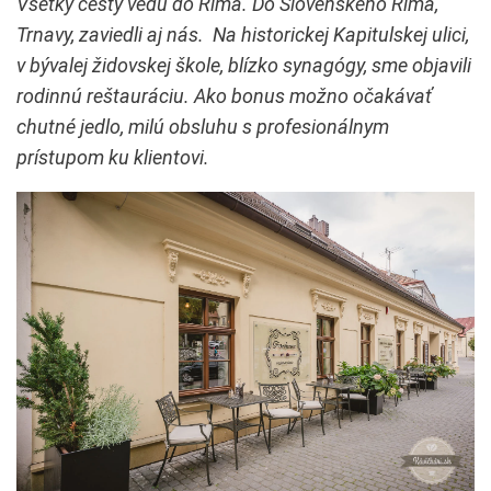
Všetky cesty vedú do Ríma. Do Slovenského Ríma,
Trnavy, zaviedli aj nás. Na historickej Kapitulskej ulici,
v bývalej židovskej škole, blízko synagógy, sme objavili
rodinnú reštauráciu. Ako bonus možno očakávať
chutné jedlo, milú obsluhu s profesionálnym
prístupom ku klientovi.