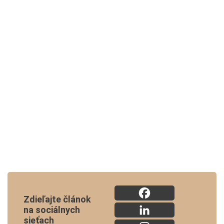
Zdieľajte článok
na sociálnych
sieťach