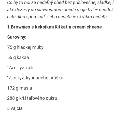
Č
o by to bol za nede
ľ
n
ý
obed bez pr
í
slove
č
nej sladkej 
ak
é
dezerty po sl
á
vnostnom obede maj
ú
by
ť
– neodol
e
š
te dlho spom
í
na
ť
. Lebo nede
ľ
a je skr
á
tka nede
ľ
a.
1.Brownies s keksíkmi Kitkat a cream cheese
Suroviny:
75 g hladkej múky
56 g kakaa
1⁄4 č. lyž. soli
1⁄2 č. lyž. kypriaceho prášku
172 g masla
288 g krištáľového cukru
3 vajcia