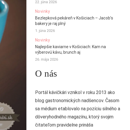
22. júna 2026
Novinky
Bezlepková pekáreň v Košiciach – Jacob’s
bakery je raj plný
1. júna 2026
Novinky
Najlepšie kaviarne v Košiciach: Kam na
výberovú kávu, brunch aj
26. mája 2026
O nás
Portál kávičkári vznikol v roku 2013 ako
blog gastronomických nadšencov. Časom
sa médium etablovalo na pozíciu silného a
dôveryhodného magazínu, ktorý svojim
čitateľom pravidelne prináša