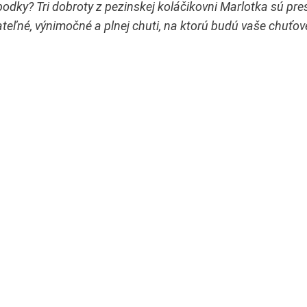
bodky? Tri dobroty z pezinskej kol
áč
ikovni Marlotka s
ú
pre
ate
ľ
n
é
, v
ý
nimo
č
n
é
a plnej chuti, na ktor
ú
bud
ú
va
š
e chu
ť
ov