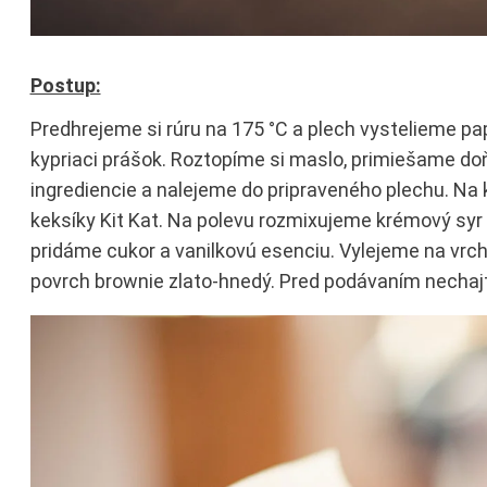
Postup:
Predhrejeme si rúru na 175 °C a plech vystelieme pa
kypriaci prášok. Roztopíme si maslo, primiešame doň 
ingrediencie a nalejeme do pripraveného plechu. Na
keksíky Kit Kat. Na polevu rozmixujeme krémový syr 
pridáme cukor a vanilkovú esenciu. Vylejeme na vrch b
povrch brownie zlato‐hnedý. Pred podávaním nechaj