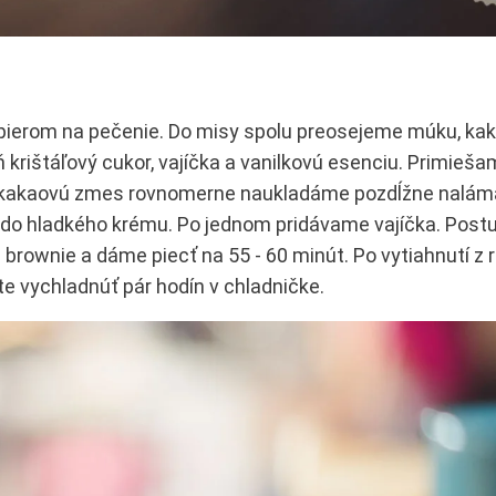
pierom na pečenie. Do misy spolu preosejeme múku, kaka
krištáľový cukor, vajíčka a vanilkovú esenciu. Primieš
 kakaovú zmes rovnomerne naukladáme pozdĺžne nalám
do hladkého krému. Po jednom pridávame vajíčka. Post
rownie a dáme piecť na 55 ‐ 60 minút. Po vytiahnutí z r
te vychladnúť pár hodín v chladničke.