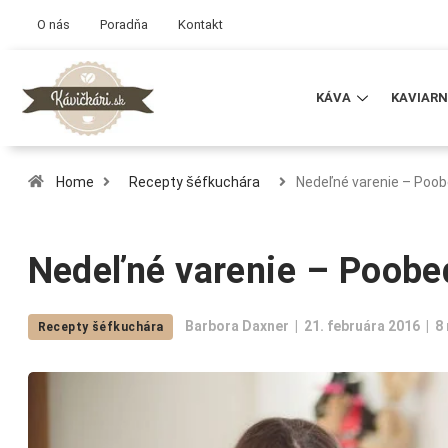
O nás
Poradňa
Kontakt
KÁVA
KAVIARN
Home
Recepty šéfkuchára
Nedeľné varenie – Poob
Nedeľné varenie – Poobe
Barbora Daxner
21. februára 2016
8
Recepty šéfkuchára