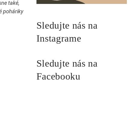
sne tak
é
,
é
poh
á
riky
Sledujte nás na
Instagrame
Sledujte nás na
Facebooku