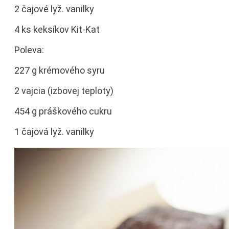
2 čajové lyž. vanilky
4 ks keksíkov Kit-Kat
Poleva:
227 g krémového syru
2 vajcia (izbovej teploty)
454 g práškového cukru
1 čajová lyž. vanilky