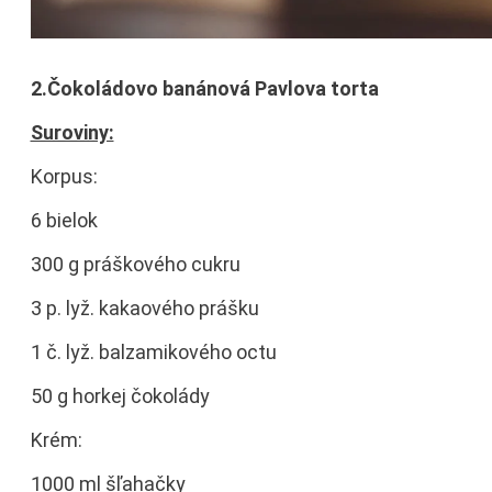
2.Čokoládovo banánová Pavlova torta
Suroviny:
Korpus:
6 bielok
300 g práškového cukru
3 p. lyž. kakaového prášku
1 č. lyž. balzamikového octu
50 g horkej čokolády
Krém:
1000 ml šľahačky