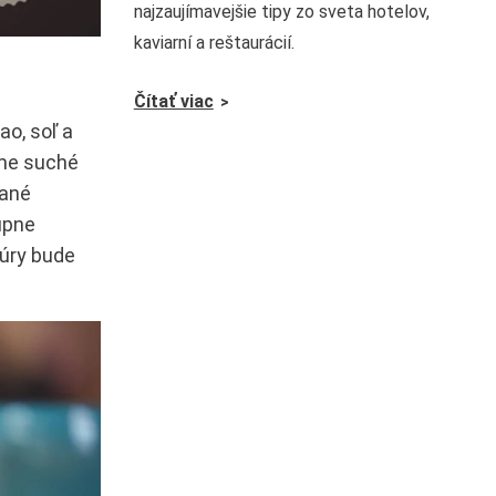
najzaujímavejšie tipy zo sveta hotelov,
kaviarní a reštaurácií.
Čítať viac
o, soľ a
ame suché
ané
upne
úry bude