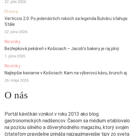
22. júla 2026
Promo
Verticcio 2.0: Po jedenástich rokoch sa legenda Bulváru sťahuje.
Stále
22. júna 2026
Novinky
Bezlepková pekáreň v Košiciach – Jacob’s bakery je raj plný
1. júna 2026
Novinky
Najlepšie kaviarne v Košiciach: Kam na výberovú kávu, brunch aj
26. mája 2026
O nás
Portál kávičkári vznikol v roku 2013 ako blog
gastronomických nadšencov. Časom sa médium etablovalo
na pozíciu silného a dôveryhodného magazínu, ktorý svojim
čitateľom pravidelne prináša najzaujímavejšie tipy zo sveta