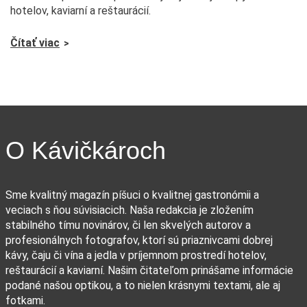
hotelov, kaviarní a reštaurácií.
Čítať viac
O Kávičkároch
Sme kvalitný magazín píšuci o kvalitnej gastronómii a
veciach s ňou súvisiacich. Naša redakcia je zložením
stabilného tímu novinárov, či len skvelých autorov a
profesionálnych fotografov, ktorí sú priaznivcami dobrej
kávy, čaju či vína a jedla v príjemnom prostredí hotelov,
reštaurácií a kaviarní. Našim čitateľom prinášame informácie
podané našou optikou, a to nielen krásnymi textami, ale aj
fotkami.