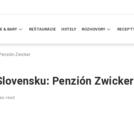
E & BARY
REŠTAURÁCIE
HOTELY
ROZHOVORY
RECEPT
 Penzión Zwicker
 Slovensku: Penzión Zwicker
es read