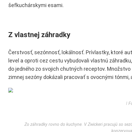
šefkuchárskymi esami.
Z vlastnej záhradky
Čerstvosť, sezónnosť, lokálnosť. Prívlastky, ktoré au
level a oproti cez cestu vybudovali vlastnú záhradku,
do jedného zo svojich chutných receptov. Množstvo 
zimnej sezóny dokázali pracovať s ovocnými tónmi, a
ǀ F
Zo záhradky rovno do kuchyne. V Zwickeri pracujú so se
konzervova