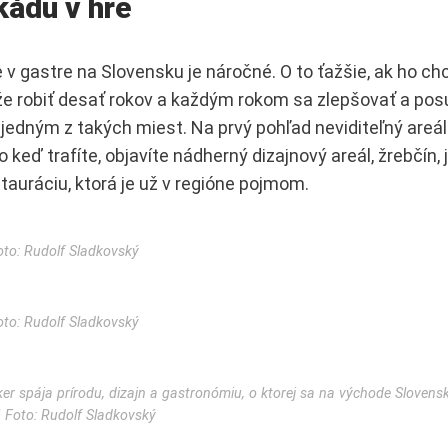
kádu v hre
v gastre na Slovensku je náročné. O to ťažšie, ak ho chc
káže robiť desať rokov a každým rokom sa zlepšovať a pos
e jedným z takých miest. Na prvý pohľad neviditeľný areá
keď trafíte, objavíte nádherný dizajnový areál, žrebčín, 
tauráciu, ktorá je už v regióne pojmom.
oto: Rudolf Sladkovský
oto: Rudolf Sladkovský
ker spája prírodu, dizajn a gastronómiu, o ktorej sa na východe Slovens
ǀ Foto: Rudolf Sladkovský