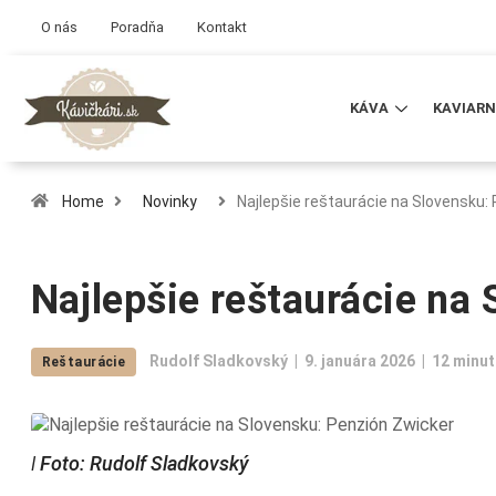
O nás
Poradňa
Kontakt
KÁVA
KAVIARN
Home
Novinky
Najlepšie reštaurácie na Slovensku:
Najlepšie reštaurácie na
Rudolf Sladkovský
9. januára 2026
12 minut
Reštaurácie
ǀ Foto: Rudolf Sladkovský