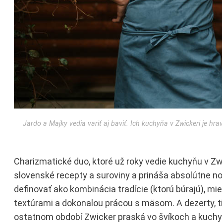
Jardo a Majky vedia variť aj baviť. Ich kuchyňa v Zwickeri je 
Charizmatické duo, ktoré už roky vedie kuchyňu v Z
slovenské recepty a suroviny a prináša absolútne n
definovať ako kombinácia tradície (ktorú búrajú), m
textúrami a dokonalou prácou s mäsom. A dezerty, tie
ostatnom období Zwicker praská vo švíkoch a kuchyň