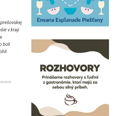
j prešovskej
ie v kraji
a
o boli
ohli
cenenia