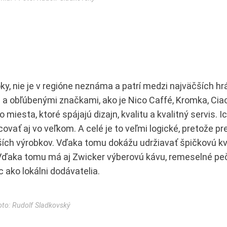
y, nie je v regióne neznáma a patrí medzi najväčších hrá
a obľúbenými značkami, ako je Nico Caffé, Kromka, Ciao
 miesta, ktoré spájajú dizajn, kvalitu a kvalitný servis. 
ovať aj vo veľkom. A celé je to veľmi logické, pretože pre
ích výrobkov. Vďaka tomu dokážu udržiavať špičkovú kva
 Vďaka tomu má aj Zwicker výberovú kávu, remeselné peč
 ako lokálni dodávatelia.
oto: Rudolf Sladkovský