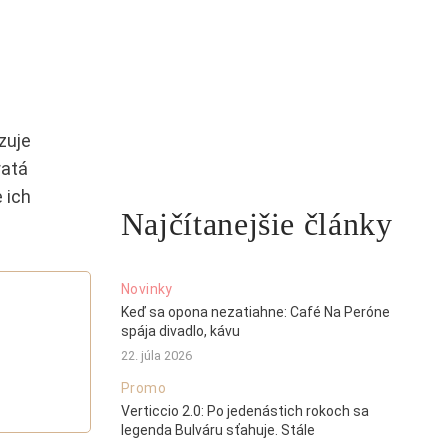
zuje
ratá
 ich
Najčítanejšie články
Novinky
Keď sa opona nezatiahne: Café Na Peróne
spája divadlo, kávu
22. júla 2026
Promo
Verticcio 2.0: Po jedenástich rokoch sa
legenda Bulváru sťahuje. Stále