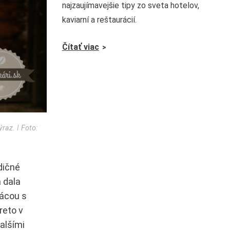
najzaujímavejšie tipy zo sveta hotelov,
kaviarní a reštaurácií.
Čítať viac
raz. ǀ Foto:
dičné
 dala
rácou s
reto v
alšími