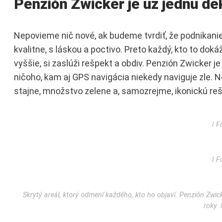
Penzión Zwicker je už jednu de
Nepovieme nič nové, ak budeme tvrdiť, že podnikanie 
kvalitne, s láskou a poctivo. Preto každý, kto to do
vyššie, si zaslúži rešpekt a obdiv. Penzión Zwicker j
ničoho, kam aj GPS navigácia niekedy naviguje zle. No 
stajne, množstvo zelene a, samozrejme, ikonickú reš
ǀ F
ǀ F
Skrytý areál, ktorý odmení každého, kto ho objaví. Penzión Zwic
roky. 