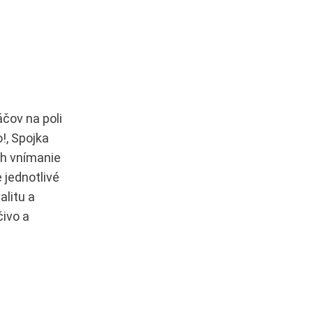
čov na poli
!, Spojka
Ich vnímanie
 jednotlivé
litu a
ivo a