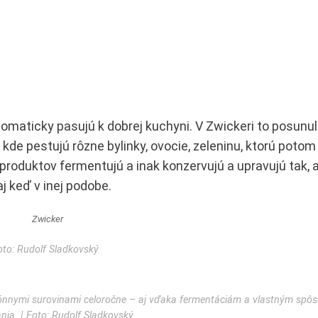
tomaticky pasujú k dobrej kuchyni. V Zwickeri to posunul
 kde pestujú rôzne bylinky, ovocie, zeleninu, ktorú poto
produktov fermentujú a inak konzervujú a upravujú tak,
j keď v inej podobe.
oto: Rudolf Sladkovský
zónnymi surovinami celoročne – aj vďaka fermentáciám a vlastným sp
nia. ǀ Foto: Rudolf Sladkovský