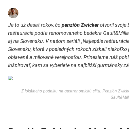
Je to už desať rokov, čo
penzión Zwicker
otvoril svoje 
reštaurácie podľa renomovaného bedekra Gault&Millau, k
aj na Slovensku. V našom seriáli „Najlepšie reštaurác
Slovensku, ktoré v posledných rokoch získali niekoľko p
objavené a milované verejnosťou. Prinesieme náš pohľa
inšpirovať, kam sa vyberiete na najbližší gurmánsky zá
Z lokálneho podniku na gastronomickú elitu. Penzión Zwick
Gault&Mill