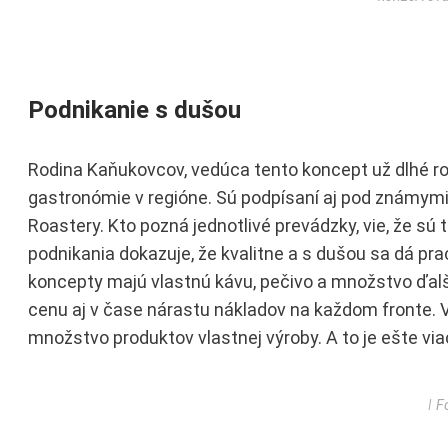
Podnikanie s dušou
Rodina Kaňukovcov, vedúca tento koncept už dlhé rok
gastronómie v regióne. Sú podpísaní aj pod známymi 
Roastery. Kto pozná jednotlivé prevádzky, vie, že sú to
podnikania dokazuje, že kvalitne a s dušou sa dá prac
koncepty majú vlastnú kávu, pečivo a množstvo ďalš
cenu aj v čase nárastu nákladov na každom fronte.
množstvo produktov vlastnej výroby. A to je ešte viac
ǀ F