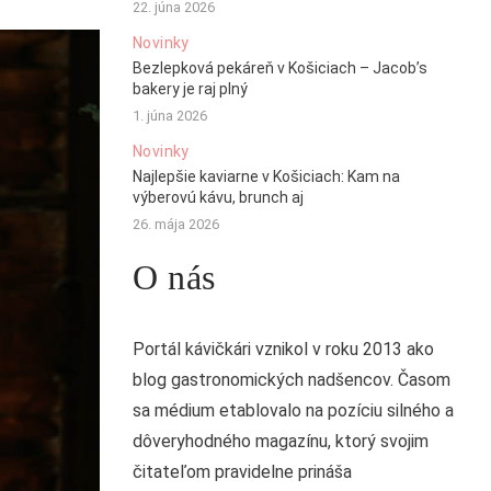
22. júna 2026
Novinky
Bezlepková pekáreň v Košiciach – Jacob’s
bakery je raj plný
1. júna 2026
Novinky
Najlepšie kaviarne v Košiciach: Kam na
výberovú kávu, brunch aj
26. mája 2026
O nás
Portál kávičkári vznikol v roku 2013 ako
blog gastronomických nadšencov. Časom
sa médium etablovalo na pozíciu silného a
dôveryhodného magazínu, ktorý svojim
čitateľom pravidelne prináša