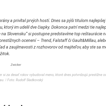
brány a privítal prvých hostí. Dnes sa pýši titulom najlepše
torý im udelil dve čiapky. Dokonca patrí medzi tie najlepš
ie na Slovensku“ si postupne predstavíme top reštaurácie n
restížnych ocenení – Trend, Falstaff či Gault&Millau, aleb
d a zaujímavosti z rozhovorov od majiteľov, aby ste sa m
žitok.
er si za desať rokov vybudoval meno, ktoré dnes potvrdzujú prestížne o
au. ǀ Foto: Rudolf Sladkovský