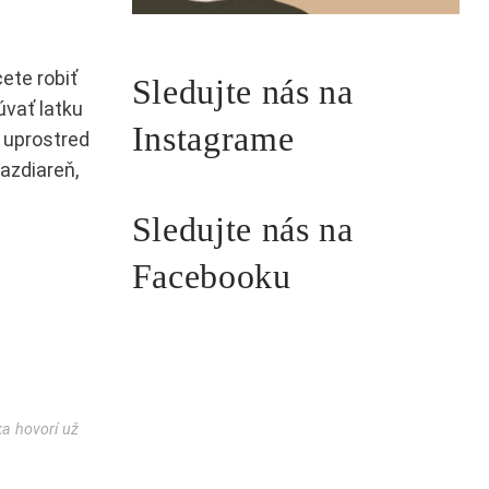
ete robiť
Sledujte nás na
úvať latku
Instagrame
l uprostred
jazdiareň,
Sledujte nás na
Facebooku
ka hovorí už