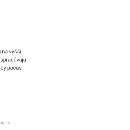
i na vyšší
m spracúvajú
 aby počas
ôsobom