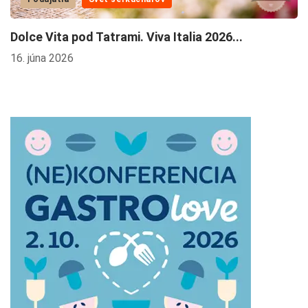
Dolce Vita pod Tatrami. Viva Italia 2026...
R
k
16. júna 2026
27