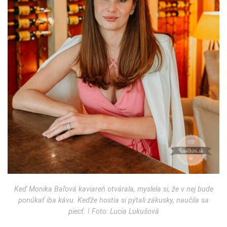
Keď Monika Baľová kaviareň otvárala, myslela si, že v nej bude
ponúkať iba kávu. Keďže hostia si pýtali zákusky, naučila sa
piecť. ǀ Foto: Lucia Lukušová