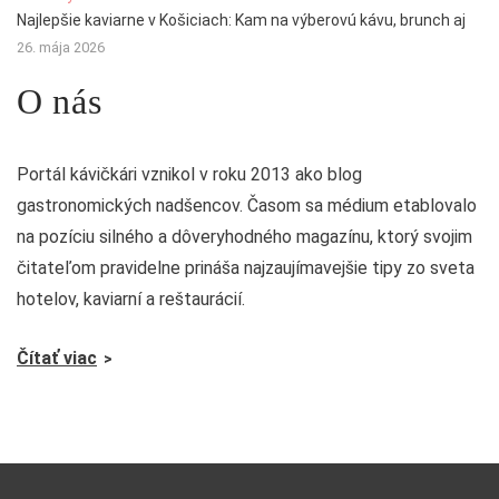
Najlepšie kaviarne v Košiciach: Kam na výberovú kávu, brunch aj
26. mája 2026
O nás
Portál kávičkári vznikol v roku 2013 ako blog
gastronomických nadšencov. Časom sa médium etablovalo
na pozíciu silného a dôveryhodného magazínu, ktorý svojim
čitateľom pravidelne prináša najzaujímavejšie tipy zo sveta
hotelov, kaviarní a reštaurácií.
Čítať viac