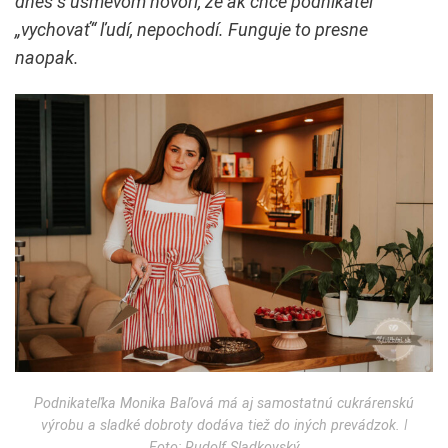
dnes s úsmevom hovorí, že ak chce podnikateľ
„vychovať“ ľudí, nepochodí. Funguje to presne
naopak.
Podnikateľka Monika Baľová má aj samostatnú cukrárenskú
výrobu a sladké dobroty dodáva tiež do iných prevádzok. ǀ
Foto: Rudolf Sladkovský