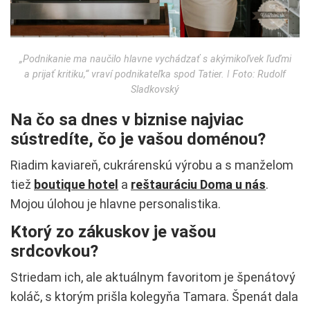
„Podnikanie ma naučilo hlavne vychádzať s akýmikoľvek ľuďmi
a prijať kritiku,“ vraví podnikateľka spod Tatier. ǀ Foto: Rudolf
Sladkovský
Na čo sa dnes v biznise najviac
sústredíte, čo je vašou doménou?
Riadim kaviareň, cukrárenskú výrobu a s manželom
tiež
boutique hotel
a
reštauráciu Doma u nás
.
Mojou úlohou je hlavne personalistika.
Ktorý zo zákuskov je vašou
srdcovkou?
Striedam ich, ale aktuálnym favoritom je špenátový
koláč, s ktorým prišla kolegyňa Tamara. Špenát dala