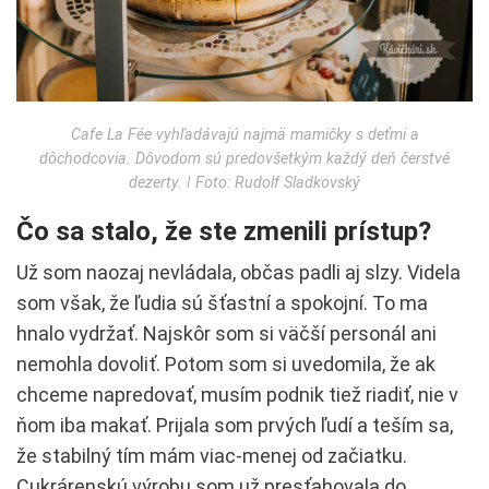
Cafe La Fée vyhľadávajú najmä mamičky s deťmi a
dôchodcovia. Dôvodom sú predovšetkým každý deň čerstvé
dezerty. ǀ Foto: Rudolf Sladkovský
Čo sa stalo, že ste zmenili prístup?
Už som naozaj nevládala, občas padli aj slzy. Videla
som však, že ľudia sú šťastní a spokojní. To ma
hnalo vydržať. Najskôr som si väčší personál ani
nemohla dovoliť. Potom som si uvedomila, že ak
chceme napredovať, musím podnik tiež riadiť, nie v
ňom iba makať. Prijala som prvých ľudí a teším sa,
že stabilný tím mám viac-menej od začiatku.
Cukrárenskú výrobu som už presťahovala do