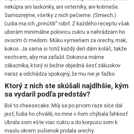
nekúpia ani laskonky, ani veterníky, ani krémeše.
Samozrejme, všetky z nich pečieme. (Smiech.)
Ľudia ma ich „prinútili“ robiť. Z každého receptu však
uberám minimálne polovicu cukru a nahrádzam ho
ovocím či medom. Múku vymieňam za orechy, mak,
kokos. Ja sama si totiž každý deň dám koláč, takže
nechcem, aby ma zaťažil. Dokonca máme
zákazníka, ktorý si bežne objedná šesť zákuskov
naraz a odchádza spokojný, že mu nie je ťažko.
Ktorý z nich ste skúšali najdlhšie, kým
sa vydaril podľa predstáv?
Bol to cheesecake. Môj sa po prvom raze síce dal
jesť, ľudia ho chválili, no mne v ňom chýbala ľahkosť.
Ubrala som ešte viac cukru a do korpusu som k
maslu okrem sušienok pridala orechy.