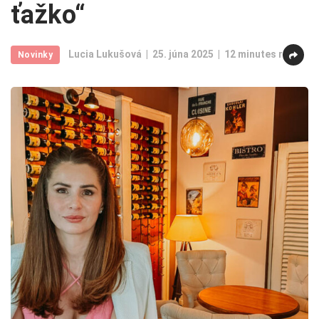
ťažko“
Lucia Lukušová
25. júna 2025
12 minutes read
Novinky