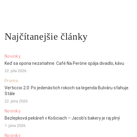
Najčítanejšie články
Novinky
Keď sa opona nezatiahne: Café Na Peróne spája divadlo, kávu
22. júla 2026
Promo
Verticcio 2.0: Po jedenástich rokoch sa legenda Bulváru sťahuje.
Stále
22. júna 2026
Novinky
Bezlepková pekáreň v Košiciach – Jacob’s bakery je raj plný
1. júna 2026
Novinky