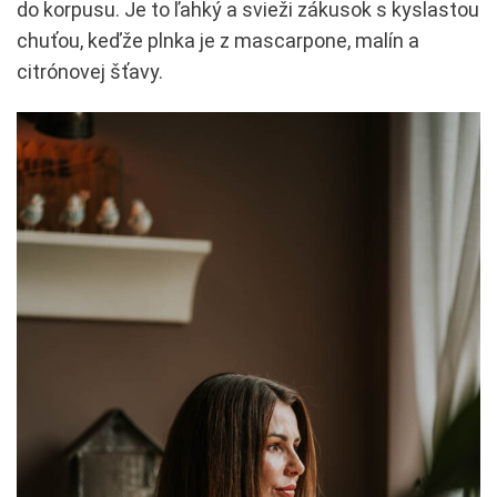
do korpusu. Je to ľahký a svieži zákusok s kyslastou
chuťou, keďže plnka je z mascarpone, malín a
citrónovej šťavy.