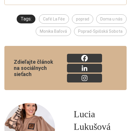
Tags:
Café La Fée
poprad
Doma u nás
Monika Baľová
Poprad-Spišská Sobota
Zdieľajte článok
na sociálnych
sieťach
Lucia
Lukušová