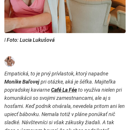
ǀ Foto: Lucia Lukušová
Empatická, to je prvý prívlastok, ktorý napadne
Monike Baľovej
pri otázke, aká je šéfka. Majiteľka
popradskej kaviarne
Café La Fée
to využíva nielen pri
komunikácii so svojimi zamestnancami, ale aj s
hosťami. Keď podnik otvárala, nevedela pritom ani len
upiecť bábovku. Nemala totiž v pláne ponúkať nič
sladké. Návštevníci si však zákusky žiadali. A tak