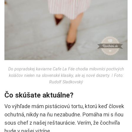
Do popradskej kaviarne Cafe La Fée chodia milovníci poctivých
koláčov nielen na slovenské klasiky, ale aj nové dezerty. ǀ Foto:
Rudolf Sladkovský
Čo skúšate aktuálne?
Vo výhľade mám pistáciovú tortu, ktorú keď človek
ochutná, nikdy na ňu nezabudne. Pomáha mi s ňou
sous chef z našej reštaurácie. Verím, že čochvíľa
bude v našej vitríne.