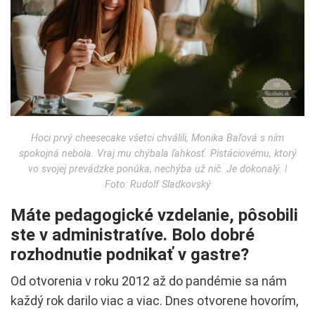
Hoci prvý cheesecake všetci chválili, Monika Baľová s ním
spokojná nebola. Vraj mu chýbala ľahkosť. Pistáciovému, ktorý
vo svojej prevádzke ponúka, nechýba už nič. Je dokonalý. ǀ
Foto: Rudolf Sladkovský
Máte pedagogické vzdelanie, pôsobili
ste v administratíve. Bolo dobré
rozhodnutie podnikať v gastre?
Od otvorenia v roku 2012 až do pandémie sa nám
každý rok darilo viac a viac. Dnes otvorene hovorím,