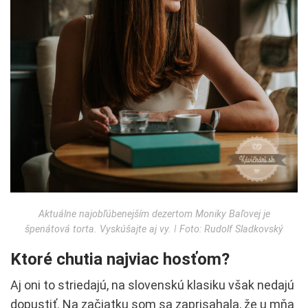
Aktuálne najobľúbenejším dezertom Moniky Baľovej je
špenátová torta. Vyskúšajte aj vy. ǀ Foto: Rudolf Sladkovský
Ktoré chutia najviac hosťom?
Aj oni to striedajú, na slovenskú klasiku však nedajú
dopustiť. Na začiatku som sa zaprisahala, že u mňa