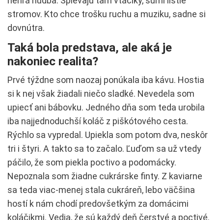
nehrá hudba. Spievajú tam vtáčiky, šumí lístie
stromov. Kto chce trošku ruchu a muziku, sadne si
dovnútra.
Taká bola predstava, ale aká je
nakoniec realita?
Prvé týždne som naozaj ponúkala iba kávu. Hostia
si k nej však žiadali niečo sladké. Nevedela som
upiecť ani bábovku. Jedného dňa som teda urobila
iba najjednoduchší koláč z piškótového cesta.
Rýchlo sa vypredal. Upiekla som potom dva, neskôr
tri i štyri. A takto sa to začalo. Ľuďom sa už vtedy
páčilo, že som piekla poctivo a podomácky.
Nepoznala som žiadne cukrárske finty. Z kaviarne
sa teda viac-menej stala cukráreň, lebo väčšina
hostí k nám chodí predovšetkým za domácimi
koláčikmi. Vedia, že sú každý deň čerstvé a poctivé.