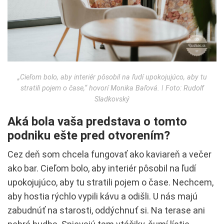
„Cieľom bolo, aby interiér pôsobil na ľudí upokojujúco, aby tu
stratili pojem o čase,“ hovorí Monika Baľová. ǀ Foto: Rudolf
Sladkovský
Aká bola vaša predstava o tomto
podniku ešte pred otvorením?
Cez deň som chcela fungovať ako kaviareň a večer
ako bar. Cieľom bolo, aby interiér pôsobil na ľudí
upokojujúco, aby tu stratili pojem o čase. Nechcem,
aby hostia rýchlo vypili kávu a odišli. U nás majú
zabudnúť na starosti, oddýchnuť si. Na terase ani