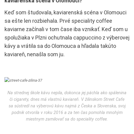
kaviarenská scéna v Olomouci?
Keď som študovala, kaviarenská scéna v Olomouci
sa ešte len rozbiehala. Prvé speciality coffee
kaviarne začínali v tom čase iba vznikať. Keď som u
spolužiaka v Plzni ochutnala cappuccino z výberovej
kávy a vrátila sa do Olomouca a hľadala takúto
kaviareň, nenašla som ju.
Na strednej škole kávu nepila, dokonca jej páchla ako spálenina
či cigarety, dnes má vlastnú kaviareň. V žilinskom Street Cafe
sa sústredí na výberovú kávu najmä z Česka a Slovenska, svoj
podnik otvorila v roku 2016 a za ten čas pomohla mnohým
miestnym zamilovať sa do speciality coffee.