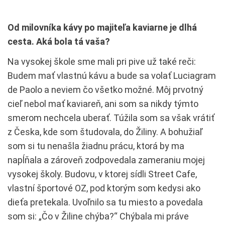
Od milovníka kávy po majiteľa kaviarne je dlhá
cesta. Aká bola tá vaša?
Na vysokej škole sme mali pri pive už také reči:
Budem mať vlastnú kávu a bude sa volať Luciagram
de Paolo a neviem čo všetko možné. Môj prvotný
cieľ nebol mať kaviareň, ani som sa nikdy týmto
smerom nechcela uberať. Túžila som sa však vrátiť
z Česka, kde som študovala, do Žiliny. A bohužiaľ
som si tu nenašla žiadnu prácu, ktorá by ma
napĺňala a zároveň zodpovedala zameraniu mojej
vysokej školy. Budovu, v ktorej sídli Street Cafe,
vlastní športové OZ, pod ktorým som kedysi ako
dieťa pretekala. Uvoľnilo sa tu miesto a povedala
som si: „Čo v Žiline chýba?“ Chýbala mi práve