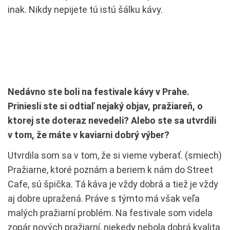
inak. Nikdy nepijete tú istú šálku kávy.
Nedávno ste boli na festivale kávy v Prahe.
Priniesli ste si odtiaľ nejaký objav, pražiareň, o
ktorej ste doteraz nevedeli? Alebo ste sa utvrdili
v tom, že máte v kaviarni dobrý výber?
Utvrdila som sa v tom, že si vieme vyberať. (smiech)
Pražiarne, ktoré poznám a beriem k nám do Street
Cafe, sú špička. Tá káva je vždy dobrá a tiež je vždy
aj dobre upražená. Práve s týmto má však veľa
malých pražiarní problém. Na festivale som videla
zopár nových pražiarní, niekedy nebola dobrá kvalita