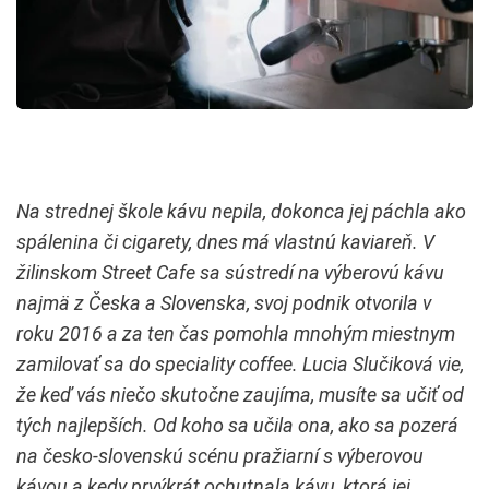
Na strednej škole kávu nepila, dokonca jej páchla ako
spálenina či cigarety, dnes má vlastnú kaviareň. V
žilinskom Street Cafe sa sústredí na výberovú kávu
najmä z Česka a Slovenska, svoj podnik otvorila v
roku 2016 a za ten čas pomohla mnohým miestnym
zamilovať sa do speciality coffee. Lucia Slučiková vie,
že keď vás niečo skutočne zaujíma, musíte sa učiť od
tých najlepších. Od koho sa učila ona, ako sa pozerá
na česko-slovenskú scénu pražiarní s výberovou
kávou a kedy prvýkrát ochutnala kávu, ktorá jej