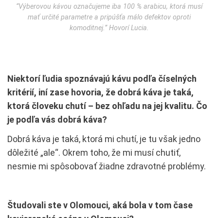
“Výberovou kávou označujeme iba 100 % arabicu, ktorá musí
mať určité parametre a pripúšťa málo defektov oproti
komoditnej.” Hovorí Lucia.
Niektorí ľudia spoznávajú kávu podľa číselných
kritérií, iní zase hovoria, že dobrá káva je taká,
ktorá človeku chutí – bez ohľadu na jej kvalitu. Čo
je podľa vás dobrá káva?
Dobrá káva je taká, ktorá mi chutí, je tu však jedno
dôležité „ale“. Okrem toho, že mi musí chutiť,
nesmie mi spôsobovať žiadne zdravotné problémy.
Študovali ste v Olomouci, aká bola v tom čase