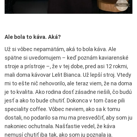
Ale bola to káva. Aká?
Už si vôbec nepamätám, aká to bola káva. Ale
spätne si uvedomujem – keď poznám kaviarenské
stroje a prístroje –, že v tej dobe, pred asi 12 rokmi,
mali doma kávovar Lelit Bianca. Už lepší stroj. Vtedy
mi to ešte nič nehovorilo, ale teraz viem, že na doma
je to kvalita. Ako rodina dosť zásadne riešili, čo budú
jesť a ako to bude chutiť. Dokonca v tom čase pili
speciality coffee. Vôbec neviem, ako sa k tomu
dostali, no podarilo sa mu ma presvedčiť, aby som ju
nakoniec ochutnala. Našťastie vedel, že káva
nemusí chutiť iba tak, ako som ju poznala ja.