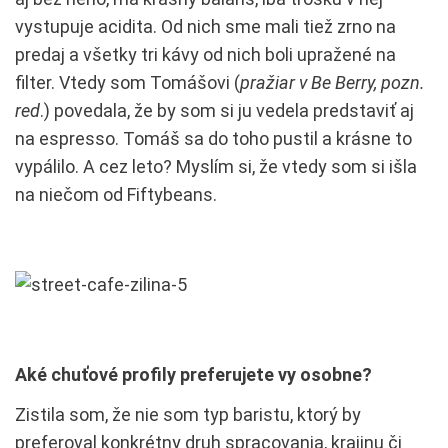
vystupuje acidita. Od nich sme mali tiež zrno na
predaj a všetky tri kávy od nich boli upražené na
filter. Vtedy som Tomášovi (
pražiar v Be Berry, pozn.
red
.) povedala, že by som si ju vedela predstaviť aj
na espresso. Tomáš sa do toho pustil a krásne to
vypálilo. A cez leto? Myslím si, že vtedy som si išla
na niečom od Fiftybeans.
Aké chuťové profily preferujete vy osobne?
Zistila som, že nie som typ baristu, ktorý by
preferoval konkrétny druh spracovania, krajinu či