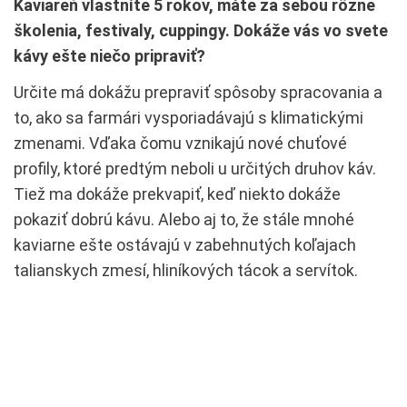
Kaviareň vlastníte 5 rokov, máte za sebou rôzne
školenia, festivaly, cuppingy. Dokáže vás vo svete
kávy ešte niečo pripraviť?
Určite má dokážu prepraviť spôsoby spracovania a
to, ako sa farmári vysporiadávajú s klimatickými
zmenami. Vďaka čomu vznikajú nové chuťové
profily, ktoré predtým neboli u určitých druhov káv.
Tiež ma dokáže prekvapiť, keď niekto dokáže
pokaziť dobrú kávu. Alebo aj to, že stále mnohé
kaviarne ešte ostávajú v zabehnutých koľajach
talianskych zmesí, hliníkových tácok a servítok.