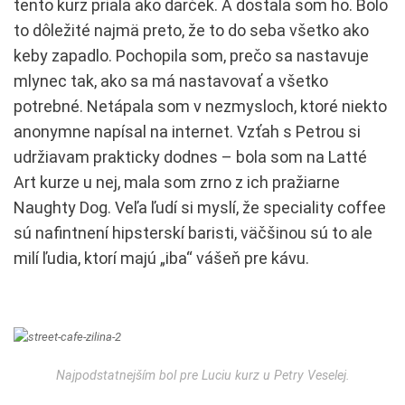
tento kurz priala ako darček. A dostala som ho. Bolo
to dôležité najmä preto, že to do seba všetko ako
keby zapadlo. Pochopila som, prečo sa nastavuje
mlynec tak, ako sa má nastavovať a všetko
potrebné. Netápala som v nezmysloch, ktoré niekto
anonymne napísal na internet. Vzťah s Petrou si
udržiavam prakticky dodnes – bola som na Latté
Art kurze u nej, mala som zrno z ich pražiarne
Naughty Dog. Veľa ľudí si myslí, že speciality coffee
sú nafintnení hipsterskí baristi, väčšinou sú to ale
milí ľudia, ktorí majú „iba“ vášeň pre kávu.
Najpodstatnejším bol pre Luciu kurz u Petry Veselej.