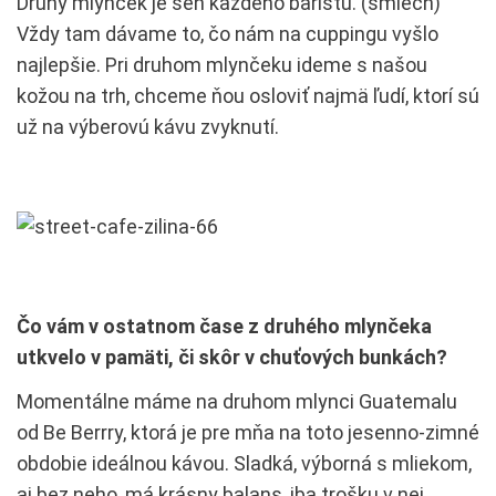
Druhý mlynček je sen každého baristu. (smiech)
Vždy tam dávame to, čo nám na cuppingu vyšlo
najlepšie. Pri druhom mlynčeku ideme s našou
kožou na trh, chceme ňou osloviť najmä ľudí, ktorí sú
už na výberovú kávu zvyknutí.
Čo vám v ostatnom čase z druhého mlynčeka
utkvelo v pamäti, či skôr v chuťových bunkách?
Momentálne máme na druhom mlynci Guatemalu
od Be Berrry, ktorá je pre mňa na toto jesenno-zimné
obdobie ideálnou kávou. Sladká, výborná s mliekom,
aj bez neho, má krásny balans, iba trošku v nej