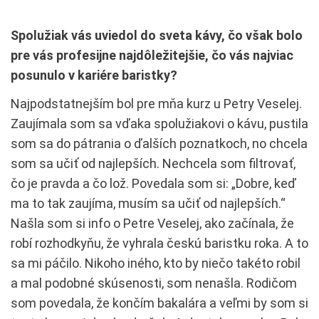
Spolužiak vás uviedol do sveta kávy, čo však bolo
pre vás profesijne najdôležitejšie, čo vás najviac
posunulo v kariére baristky?
Najpodstatnejším bol pre mňa kurz u Petry Veselej.
Zaujímala som sa vďaka spolužiakovi o kávu, pustila
som sa do pátrania o ďalších poznatkoch, no chcela
som sa učiť od najlepších. Nechcela som filtrovať,
čo je pravda a čo lož. Povedala som si: „Dobre, keď
ma to tak zaujíma, musím sa učiť od najlepších.“
Našla som si info o Petre Veselej, ako začínala, že
robí rozhodkyňu, že vyhrala českú baristku roka. A to
sa mi páčilo. Nikoho iného, kto by niečo takéto robil
a mal podobné skúsenosti, som nenašla. Rodičom
som povedala, že končím bakalára a veľmi by som si