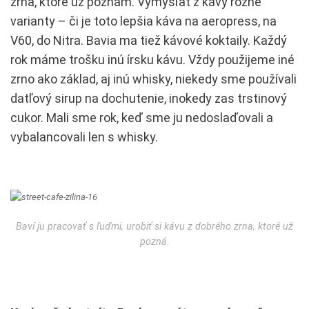
zrna, ktoré už poznám. Vymýšľať z kávy rôzne
varianty – či je toto lepšia káva na aeropress, na
V60, do Nitra. Bavia ma tiež kávové koktaily. Každý
rok máme trošku inú írsku kávu. Vždy použijeme iné
zrno ako základ, aj inú whisky, niekedy sme používali
datľový sirup na dochutenie, inokedy zas trstinový
cukor. Mali sme rok, keď sme ju nedoslaďovali a
vybalancovali len s whisky.
Baví ju pracovať s ľuďmi, urobiť si kávu z dobrého zrna, ktoré už
pozná.