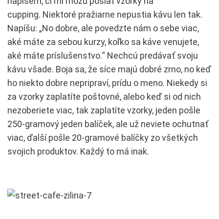
napíšem, či mi môžu poslať vzorky na
cupping. Niektoré pražiarne nepustia kávu len tak.
Napíšu: „No dobre, ale povedzte nám o sebe viac,
aké máte za sebou kurzy, koľko sa káve venujete,
aké máte príslušenstvo.“ Nechcú predávať svoju
kávu všade. Boja sa, že síce majú dobré zrno, no keď
ho niekto dobre nepripraví, prídu o meno. Niekedy si
za vzorky zaplatíte poštovné, alebo keď si od nich
nezoberiete viac, tak zaplatíte vzorky, jeden pošle
250-gramový jeden balíček, ale už neviete ochutnať
viac, ďalší pošle 20-gramové balíčky zo všetkých
svojich produktov. Každý to má inak.