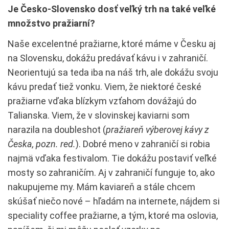
Je Česko-Slovensko dosť veľký trh na také veľké
množstvo pražiarní?
Naše excelentné pražiarne, ktoré máme v Česku aj
na Slovensku, dokážu predávať kávu i v zahraničí.
Neorientujú sa teda iba na náš trh, ale dokážu svoju
kávu predať tiež vonku. Viem, že niektoré české
pražiarne vďaka blízkym vzťahom dovážajú do
Talianska. Viem, že v slovinskej kaviarni som
narazila na doubleshot (
pražiareň výberovej kávy z
Česka, pozn. red.
). Dobré meno v zahraničí si robia
najmä vďaka festivalom. Tie dokážu postaviť veľké
mosty so zahraničím. Aj v zahraničí funguje to, ako
nakupujeme my. Mám kaviareň a stále chcem
skúšať niečo nové – hľadám na internete, nájdem si
speciality coffee pražiarne, a tým, ktoré ma oslovia,