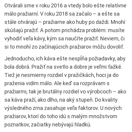
Otvárali sme v roku 2016 a vtedy bolo ešte relatívne
málo pražiarní. V roku 2018 sa začalo – a ešte sa
stále otvárajú – pražiarne ako huby po daždi. Mnohí
skúšajú pražiť. A potom prichádza problém: musíte
vyhodiť veľa kávy, kým sa naučíte pražiť. Neviem, či
si to mnohí zo začínajúcich pražiarov môžu dovoliť.
Jednoducho, ich káva ešte nespĺňa požiadavky, aby
bola dobrá. Pražiť na svetlo a dobre je veľmi ťažké.
Tiež je nesmierny rozdiel v pražičkách, hoci ja do
praženia vidím málo. Ale keď sa rozprávam s
pražiarmi, tak je brutálny rozdiel vo výrobcoch – ako
sa káva praží, ako dlho, na aký stupeň. Do kvality
výsledného zrna zasahuje veľa faktorov. U nových
pražiarov, ktorí do toho idú s malým množstvom
poznatkov, začiatky nebývajú hladkú.