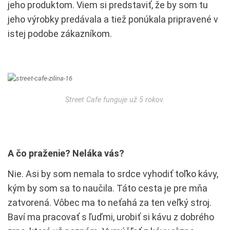
jeho produktom. Viem si predstaviť, že by som tu
jeho výrobky predávala a tiež ponúkala pripravené v
istej podobe zákazníkom.
Street Cafe funguje už 5 rokov.
A čo praženie? Neláka vás?
Nie. Asi by som nemala to srdce vyhodiť toľko kávy,
kým by som sa to naučila. Táto cesta je pre mňa
zatvorená. Vôbec ma to neťahá za ten veľký stroj.
Baví ma pracovať s ľuďmi, urobiť si kávu z dobrého