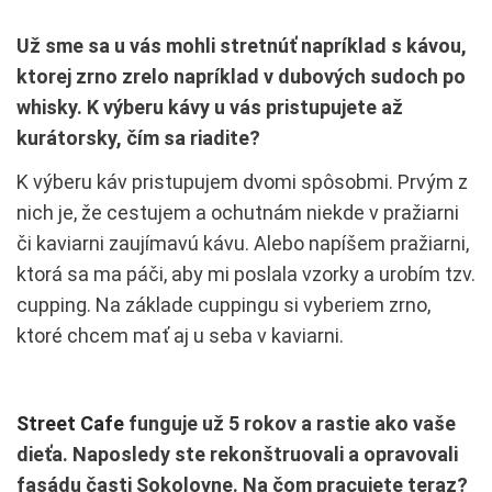
Už sme sa u vás mohli stretnúť napríklad s kávou,
ktorej zrno zrelo napríklad v dubových sudoch po
whisky. K výberu kávy u vás pristupujete až
kurátorsky, čím sa riadite?
K výberu káv pristupujem dvomi spôsobmi. Prvým z
nich je, že cestujem a ochutnám niekde v pražiarni
či kaviarni zaujímavú kávu. Alebo napíšem pražiarni,
ktorá sa ma páči, aby mi poslala vzorky a urobím tzv.
cupping. Na základe cuppingu si vyberiem zrno,
ktoré chcem mať aj u seba v kaviarni.
Street Cafe
funguje už 5 rokov a rastie ako vaše
dieťa. Naposledy ste rekonštruovali a opravovali
fasádu časti Sokolovne. Na čom pracujete teraz?