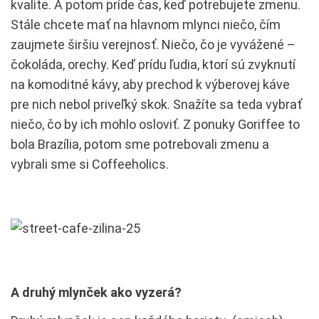
kvalite. A potom príde čas, keď potrebujete zmenu.
Stále chcete mať na hlavnom mlynci niečo, čím
zaujmete širšiu verejnosť. Niečo, čo je vyvážené –
čokoláda, orechy. Keď prídu ľudia, ktorí sú zvyknutí
na komoditné kávy, aby prechod k výberovej káve
pre nich nebol priveľký skok. Snažíte sa teda vybrať
niečo, čo by ich mohlo osloviť. Z ponuky Goriffee to
bola Brazília, potom sme potrebovali zmenu a
vybrali sme si Coffeeholics.
A druhý mlynček ako vyzerá?