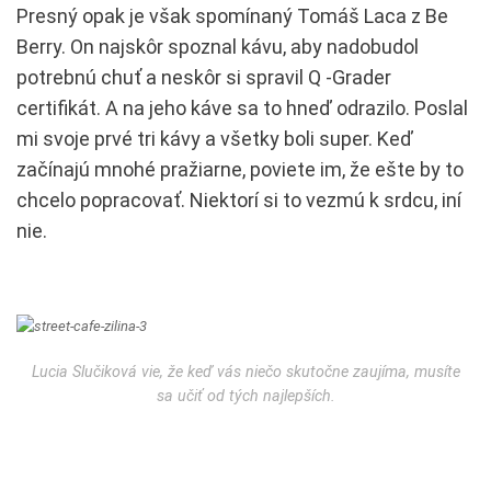
Presný opak je však spomínaný Tomáš Laca z Be
Berry. On najskôr spoznal kávu, aby nadobudol
potrebnú chuť a neskôr si spravil Q -Grader
certifikát. A na jeho káve sa to hneď odrazilo. Poslal
mi svoje prvé tri kávy a všetky boli super. Keď
začínajú mnohé pražiarne, poviete im, že ešte by to
chcelo popracovať. Niektorí si to vezmú k srdcu, iní
nie.
Lucia Slučiková vie, že keď vás niečo skutočne zaujíma, musíte
sa učiť od tých najlepších.