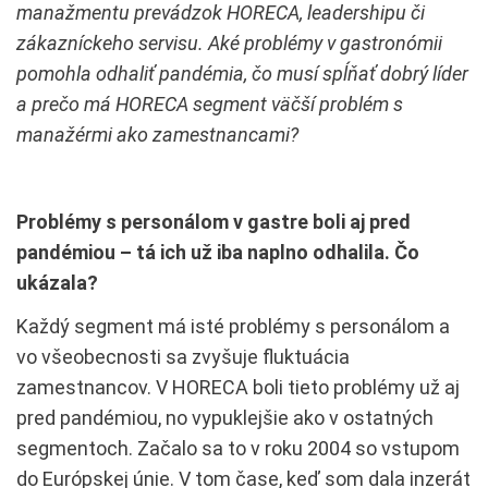
manažmentu prevádzok HORECA, leadershipu či
zákazníckeho servisu. Aké problémy v gastronómii
pomohla odhaliť pandémia, čo musí spĺňať dobrý líder
a prečo má HORECA segment väčší problém s
manažérmi ako zamestnancami?
Problémy s personálom v gastre boli aj pred
pandémiou – tá ich už iba naplno odhalila. Čo
ukázala?
Každý segment má isté problémy s personálom a
vo všeobecnosti sa zvyšuje fluktuácia
zamestnancov. V HORECA boli tieto problémy už aj
pred pandémiou, no vypuklejšie ako v ostatných
segmentoch. Začalo sa to v roku 2004 so vstupom
do Európskej únie. V tom čase, keď som dala inzerát