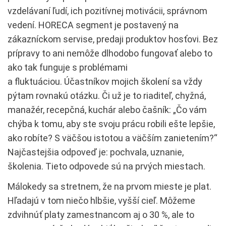
vzdelávaní ľudí, ich pozitívnej motivácii, správnom
vedení. HORECA segment je postavený na
zákazníckom servise, predaji produktov hosťovi. Bez
prípravy to ani nemôže dlhodobo fungovať alebo to
ako tak funguje s problémami
a fluktuáciou. Účastníkov mojich školení sa vždy
pýtam rovnakú otázku. Či už je to riaditeľ, chyžná,
manažér, recepčná, kuchár alebo čašník: „Čo vám
chýba k tomu, aby ste svoju prácu robili ešte lepšie,
ako robíte? S väčšou istotou a väčším zanietením?“
Najčastejšia odpoveď je: pochvala, uznanie,
školenia. Tieto odpovede sú na prvých miestach.
Málokedy sa stretnem, že na prvom mieste je plat.
Hľadajú v tom niečo hlbšie, vyšší cieľ. Môžeme
zdvihnúť platy zamestnancom aj o 30 %, ale to