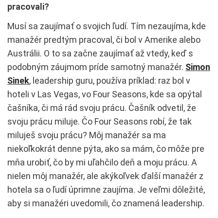
pracovali?
Musí sa zaujímať o svojich ľudí. Tím nezaujíma, kde
manažér predtým pracoval, či bol v Amerike alebo
Austrálii. O to sa začne zaujímať až vtedy, keď s
podobným záujmom príde samotný manažér.
Simon
Sinek
, leadership guru, používa príklad: raz bol v
hoteli v Las Vegas, vo Four Seasons, kde sa opýtal
čašníka, či má rád svoju prácu. Čašník odvetil, že
svoju prácu miluje. Čo Four Seasons robí, že tak
miluješ svoju prácu? Môj manažér sa ma
niekoľkokrát denne pýta, ako sa mám, čo môže pre
mňa urobiť, čo by mi uľahčilo deň a moju prácu. A
nielen môj manažér, ale akýkoľvek ďalší manažér z
hotela sa o ľudí úprimne zaujíma. Je veľmi dôležité,
aby si manažéri uvedomili, čo znamená leadership.