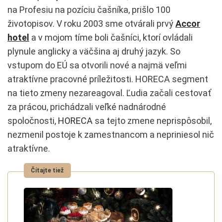
na Profesiu na pozíciu čašníka, prišlo 100
životopisov. V roku 2003 sme otvárali prvý
Accor
hotel
a v mojom tíme boli čašníci, ktorí ovládali
plynule anglicky a väčšina aj druhý jazyk. So
vstupom do EÚ sa otvorili nové a najmä veľmi
atraktívne pracovné príležitosti. HORECA segment
na tieto zmeny nezareagoval. Ľudia začali cestovať
za prácou, prichádzali veľké nadnárodné
spoločnosti,
HORECA
sa tejto zmene neprispôsobil,
nezmenil postoje k zamestnancom a nepriniesol nič
atraktívne.