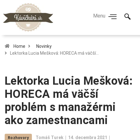
Home
Novinky
Lektorka Lucia Mešková: HORECA má väčší…
Lektorka Lucia Mešková:
HORECA má väčší
problém s manažérmi
ako zamestnancami
Tomáš Turek
14. decembra 2021
Rozhovory