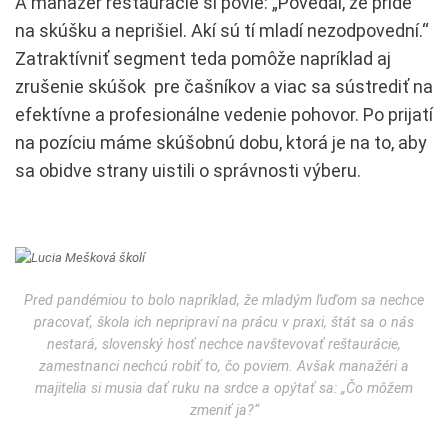
A manažér reštaurácie si povie: „Povedal, že príde
na skúšku a neprišiel. Akí sú tí mladí nezodpovední.“
Zatraktívniť segment teda pomôže napríklad aj
zrušenie skúšok pre čašníkov a viac sa sústrediť na
efektívne a profesionálne vedenie pohovor. Po prijatí
na pozíciu máme skúšobnú dobu, ktorá je na to, aby
sa obidve strany uistili o správnosti výberu.
Pred pandémiou to bolo napríklad, že mladým ľuďom sa nechce
pracovať, škola ich nepripraví na prácu v praxi, štát sa o nás
nestará, slovenský hosť nechce navštevovať reštaurácie,
zamestnanci nechcú robiť to, čo poviem. Avšak manažéri a
majitelia si musia dať ruku na srdce a opýtať sa: „Čo môžem
zmeniť ja?“