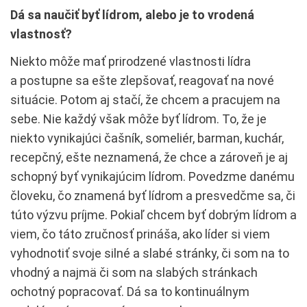
Dá sa naučiť byť lídrom, alebo je to vrodená
vlastnosť?
Niekto môže mať prirodzené vlastnosti lídra
a postupne sa ešte zlepšovať, reagovať na nové
situácie. Potom aj stačí, že chcem a pracujem na
sebe. Nie každý však môže byť lídrom. To, že je
niekto vynikajúci čašník, someliér, barman, kuchár,
recepčný, ešte neznamená, že chce a zároveň je aj
schopný byť vynikajúcim lídrom. Povedzme danému
človeku, čo znamená byť lídrom a presvedčme sa, či
túto výzvu príjme. Pokiaľ chcem byť dobrým lídrom a
viem, čo táto zručnosť prináša, ako líder si viem
vyhodnotiť svoje silné a slabé stránky, či som na to
vhodný a najmä či som na slabých stránkach
ochotný popracovať. Dá sa to kontinuálnym