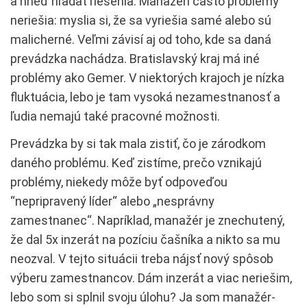
a hneď hľadať riešenia. Manažéri často problémy
neriešia: myslia si, že sa vyriešia samé alebo sú
malicherné. Veľmi závisí aj od toho, kde sa daná
prevádzka nachádza. Bratislavský kraj má iné
problémy ako Gemer. V niektorých krajoch je nízka
fluktuácia, lebo je tam vysoká nezamestnanosť a
ľudia nemajú také pracovné možnosti.
Prevádzka by si tak mala zistiť, čo je zárodkom
daného problému. Keď zistíme, prečo vznikajú
problémy, niekedy môže byť odpoveďou
“nepripravený líder“ alebo „nesprávny
zamestnanec“. Napríklad, manažér je znechutený,
že dal 5x inzerát na pozíciu čašníka a nikto sa mu
neozval. V tejto situácii treba nájsť nový spôsob
výberu zamestnancov. Dám inzerát a viac neriešim,
lebo som si splnil svoju úlohu? Ja som manažér-