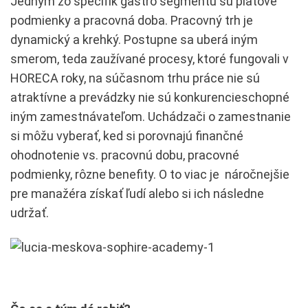
Jedným zo špecifík gastro segmentu sú platové
podmienky a pracovná doba. Pracovný trh je
dynamický a krehký. Postupne sa uberá iným
smerom, teda zaužívané procesy, ktoré fungovali v
HORECA roky, na súčasnom trhu práce nie sú
atraktívne a prevádzky nie sú konkurencieschopné
iným zamestnávateľom. Uchádzači o zamestnanie
si môžu vyberať, ked si porovnajú finančné
ohodnotenie vs. pracovnú dobu, pracovné
podmienky, rôzne benefity. O to viac je náročnejšie
pre manažéra získať ľudí alebo si ich následne
udržať.