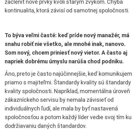
začleniť nové prvky kvôli starým zvykom. Chýba
kontinualita, ktorá závisí od samotnej spoločnosti.
To býva veľmi časté: keď príde nový manažér, má
snahu robiť nie všetko, ale mnohé inak, nanovo.
Som nový, chcem priniesť nový vietor. A často aj
napriek dobrému úmyslu narúša chod podniku.
Áno, preto je často najúčinnejšie, keď komunikujem
priamo s majiteľmi. Štandardy kvality sú štandardy
kvality spoločnosti. Napríklad, momentálna úroveň
zákazníckeho servisu by nemala závisieť od
individuálnych ľudí, ale mala by byť nastavená
spoločnosťou a potom každý líder vedie svoj tím ku
dodržiavaniu daných štandardov.