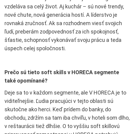
vzdeláva sa celý život. Aj kuchár – sú nové trendy,
nové chute, nová generácia hostí. A líderstvo je
rovnaká zručnosť. Ak sa rozhodnem viesť svojich
ľudí, preberám zodpovednosť za ich spokojnosť,
šťastie, schopnosť vykonávať svoju prácu a teda
úspech celej spoločnosti.
Prečo sú tieto soft skills v HORECA segmente
také opomínané?
Deje sa to v každom segmente, ale V HORECA je to
viditeľnejšie. Ľudia pracujúci v tejto oblasti sú
skutočne ako herci. Keď prídem do banky, do
obchodu, zdržím sa tam iba chvíľu, v hoteli som dlho,
v reštaurácii tiež dlhšie. O to vyššiu soft skillovú