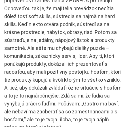
pripravenosť zamestnanci v HORECA potrebujú.
Odpoveďou tak je, že majitelia prevádzok necítia
dôležitosť soft skills, sústredia sa najmä na hard
skills. Keď niekto otvára podnik, sústredí sa na
krásne prostredie, nábytok, obrazy, riad. Potom sa
sústreďuje na jedálny, nápojový lístok a produkty
samotné. Ale ešte mu chýbajú dieliky puzzle –
komunikácia, zákaznícky servis, líder. Aby tí, ktorí
ponúkajú produkty, dokázali ich prezentovať s
radosťou, aby mali pozitívny postoj ku hosťom, ktorí
tie produkty kupujú a kvôli ktorým to všetko vzniklo.
A tiež, aby dokázali zvládať rôzne situácie s hosťom
a to je to najnáročnejšie. Zdá sa mi, že ľudia sa
vyhýbajú práci s ľuďmi. Počúvam: „Gastro ma baví,
ale nebaví ma zaoberať sa so zamestnancami a s
hosťami,“ ale to je tvoja úloha, to je tvoja náplň