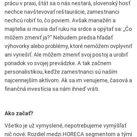
prácu v praxi, štát sa o nás nestará, slovenský hosť
nechce navštevovať reštaurácie, zamestnanci
nechcú robiť to, čo poviem. Avšak manažéri a
majitelia si musia dať ruku na srdce a opýtať sa: „Čo
môžem zmeniť ja?“ Nebudem predsa hľadať
výhovorky alebo problémy, ktoré nemôžem ovplyvniť
ani vyriešiť. Ale môžem zmeniť svoj postoj a urobiť
poriadok vo svojej prevádzke. A tak začnem
personalistikou, keďže zamestnanci sú naším
najcennejším aktívom. Ak sa im venujeme, časová a
finančná investícia sa nám ihneď vráti.
Ako začať?
Všetko je už vymyslené, nepotrebujeme vymýšľať
nič nové. Rozdiel medzi HORECA segmentom a tými