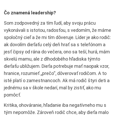
Čo znamená leadership?
Som zodpovedný za tím ľudí, aby svoju prácu
vykonávali s istotou, radosťou, s vedomím, že máme
spoločný cieľ a že mi tím dôveruje. Líder je ako rodič:
ak dovolím dieťaťu celý deň hrať sa s telefónom a
jesť čipsy od rána do večera, ono sa teší, hurá, mám
skvelú mamu, ale z dlhodobého hľadiska týmto
dieťaťu ubližujem. Dieťa potrebuje mať naopak vzor,
hranice, rozumieť „prečo“, dôverovať rodičom. A to
isté platí o zamestnancoch. Ak má rodič štyri deti a
jednému sa v škole nedarí, mal by zistiť, ako mu
pomôcť.
Kritika, ohováranie, hľadanie iba negatívneho mu s
tým nepomôže. Zároveň rodič chce, aby dieťa malo