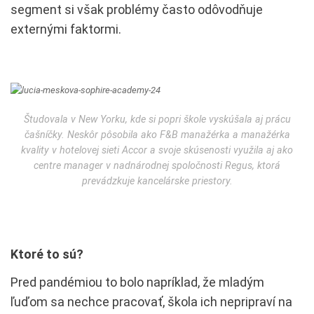
segment si však problémy často odôvodňuje
externými faktormi.
Študovala v New Yorku, kde si popri škole vyskúšala aj prácu
čašníčky. Neskôr pôsobila ako F&B manažérka a manažérka
kvality v hotelovej sieti Accor a svoje skúsenosti využila aj ako
centre manager v nadnárodnej spoločnosti Regus, ktorá
prevádzkuje kancelárske priestory.
Ktoré to sú?
Pred pandémiou to bolo napríklad, že mladým
ľuďom sa nechce pracovať, škola ich nepripraví na