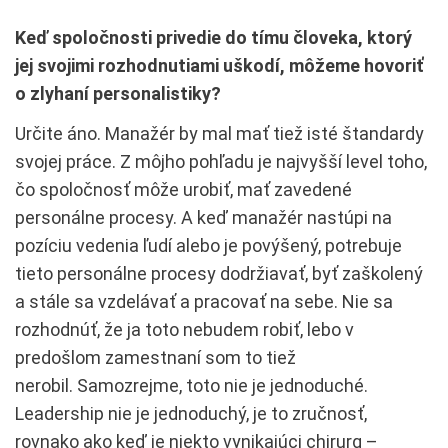
Keď spoločnosti privedie do tímu človeka, ktorý
jej svojimi rozhodnutiami uškodí, môžeme hovoriť
o zlyhaní personalistiky?
Určite áno. Manažér by mal mať tiež isté štandardy
svojej práce. Z môjho pohľadu je najvyšší level toho,
čo spoločnosť môže urobiť, mať zavedené
personálne procesy. A keď manažér nastúpi na
pozíciu vedenia ľudí alebo je povýšený, potrebuje
tieto personálne procesy dodržiavať, byť zaškolený
a stále sa vzdelávať a pracovať na sebe. Nie sa
rozhodnúť, že ja toto nebudem robiť, lebo v
predošlom zamestnaní som to tiež
nerobil. Samozrejme, toto nie je jednoduché.
Leadership nie je jednoduchý, je to zručnosť,
rovnako ako keď je niekto vynikajúci chirurg –