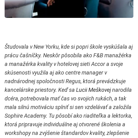
Študovala v New Yorku, kde si popri škole vyskúšala aj
prácu čašníčky. Neskôr pôsobila ako F&B manažérka
a manažérka kvality v hotelovej sieti Accor a svoje
skúsenosti využila aj ako centre manager v
nadnárodnej spoločnosti Regus, ktorá prevádzkuje
kancelárske priestory. Keď sa
Lucii Meškovej
narodila
dcéra, potrebovala mať čas vo svojich rukách, a tak
mala silnú motiváciu splniť si sen vzdelávať a založila
Sophire Academy. Tu pôsobí ako riaditeľka a lektorka,
ktorá pripravuje individuálne aj otvorené školenia a
workshopy na zvýšenie štandardov kvality, zlepšenie