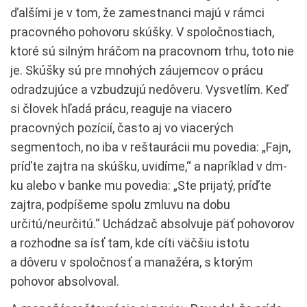
ďalšími je v tom, že zamestnanci majú v rámci
pracovného pohovoru skúšky. V spoločnostiach,
ktoré sú silným hráčom na pracovnom trhu, toto nie
je. Skúšky sú pre mnohých záujemcov o prácu
odradzujúce a vzbudzujú nedôveru. Vysvetlím. Keď
si človek hľadá prácu, reaguje na viacero
pracovných pozícií, často aj vo viacerých
segmentoch, no iba v reštaurácii mu povedia: „Fajn,
príďte zajtra na skúšku, uvidíme,“ a napríklad v dm-
ku alebo v banke mu povedia: „Ste prijatý, príďte
zajtra, podpíšeme spolu zmluvu na dobu
určitú/neurčitú.“ Uchádzač absolvuje päť pohovorov
a rozhodne sa ísť tam, kde cíti väčšiu istotu
a dôveru v spoločnosť a manažéra, s ktorým
pohovor absolvoval.