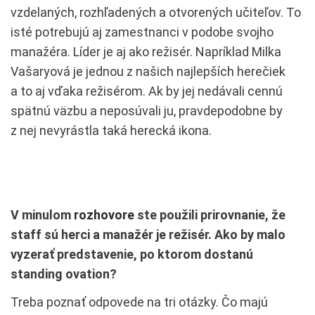
vzdelaných, rozhľadených a otvorených učiteľov. To
isté potrebujú aj zamestnanci v podobe svojho
manažéra. Líder je aj ako režisér. Napríklad Milka
Vašaryová je jednou z našich najlepších herečiek
a to aj vďaka režisérom. Ak by jej nedávali cennú
spätnú väzbu a neposúvali ju, pravdepodobne by
z nej nevyrástla taká herecká ikona.
V minulom
rozhovore
ste použili prirovnanie, že
staff sú herci a manažér je režisér. Ako by malo
vyzerať predstavenie, po ktorom dostanú
standing ovation?
Treba poznať odpovede na tri otázky. Čo majú