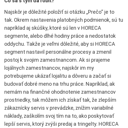
Čo sa s tým dá robiť?
Najskôr je dôležité položiť si otázku „Prečo“ je to
tak. Okrem nastavenia platobných podmienok, sú tu
napríklad aj skúšky, ktoré sú len v HORECA
segmente, alebo dlhé hodiny práce a nedostatok
oddychu. Takže je veľmi dôležité, aby si HORECA
segment nastavil personálne procesy a zmenil
postoj k svojim zamestnancom. Ak si prajeme
lojálnych zamestnancov, najskôr im my
potrebujeme ukázať lojalitu a dôveru a začať si
budovať dobré meno na trhu práce. Napríklad, ak
nemám na finančné ohodnotenie zamestnancov
prostriedky, tak môžem ich získať tak, že zlepším
zákaznícky servis v prevádzke, znížim variabilné
náklady, zaškolím svoj tím na to, ako poskytovať
lepší servis, ktorý zvýši predaj a tringelty. HORECA