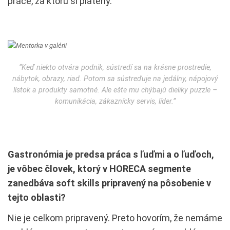
práce, za ktorú si platený.
“Keď niekto otvára podnik, sústredí sa na krásne prostredie,
nábytok, obrazy, riad. Potom sa sústreďuje na jedálny, nápojový
lístok a produkty samotné. Ale ešte mu chýbajú dieliky puzzle –
komunikácia, zákaznícky servis, líder.”
Gastronómia je predsa práca s ľuďmi a o ľuďoch,
je vôbec človek, ktorý v HORECA segmente
zanedbáva soft skills pripravený na pôsobenie v
tejto oblasti?
Nie je celkom pripravený. Preto hovorím, že nemáme