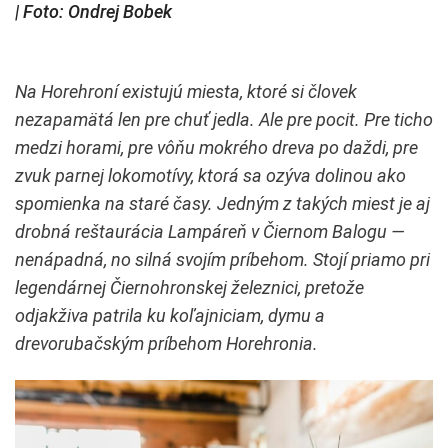
| Foto: Ondrej Bobek
Na Horehroní existujú miesta, ktoré si človek
nezapamätá len pre chuť jedla. Ale pre pocit. Pre ticho
medzi horami, pre vôňu mokrého dreva po daždi, pre
zvuk parnej lokomotívy, ktorá sa ozýva dolinou ako
spomienka na staré časy. Jedným z takých miest je aj
drobná reštaurácia Lampáreň v Čiernom Balogu —
nenápadná, no silná svojím príbehom. Stojí priamo pri
legendárnej Čiernohronskej železnici, pretože
odjakživa patrila ku koľajniciam, dymu a
drevorubačským príbehom Horehronia.