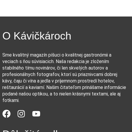
O Kávičkároch
Sme kvalitný magazín píšuci o kvalitnej gastronómii a
veciach s ňou súvisiacich. Naša redakcia je zložením
stabilného tímu novinárov, či len skvelých autorov a
profesionálnych fotografov, ktorí sú priaznivcami dobrej
kávy, čaju či vína a jedla v príjemnom prostredí hotelov,
reštaurácií a kaviarní. Našim čitateľom prinášame informácie
podané našou optikou, a to nielen krásnymi textami, ale aj
fotkami.