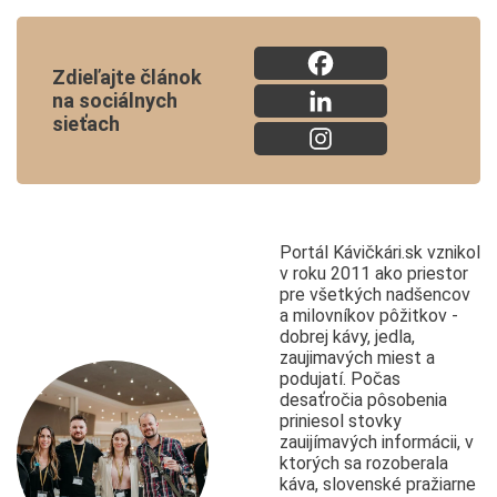
Zdieľajte článok
na sociálnych
sieťach
Portál Kávičkári.sk vznikol
v roku 2011 ako priestor
pre všetkých nadšencov
a milovníkov pôžitkov -
dobrej kávy, jedla,
zaujimavých miest a
podujatí. Počas
desaťročia pôsobenia
priniesol stovky
zauijímavých informácii, v
ktorých sa rozoberala
káva, slovenské pražiarne