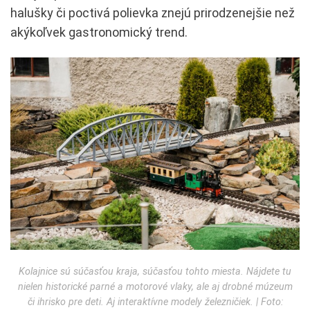
halušky či poctivá polievka znejú prirodzenejšie než
akýkoľvek gastronomický trend.
Kolajnice sú súčasťou kraja, súčasťou tohto miesta. Nájdete tu
nielen historické parné a motorové vlaky, ale aj drobné múzeum
či ihrisko pre deti. Aj interaktívne modely železničiek. | Foto: