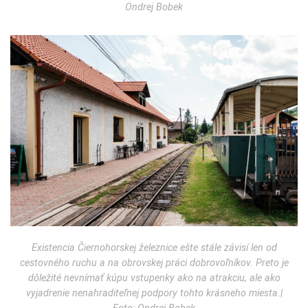
Ondrej Bobek
Existencia Čiernohorskej železnice ešte stále závisí len od
cestovného ruchu a na obrovskej práci dobrovoľníkov. Preto je
dôležité nevnímať kúpu vstupenky ako na atrakciu, ale ako
vyjadrenie nenahraditeľnej podpory tohto krásneho miesta.|
Foto: Ondrej Bobek