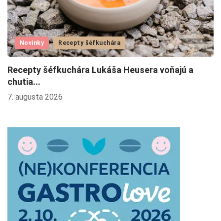
Novinky
Recepty šéfkuchára
Recepty šéfkuchára Lukáša Heusera voňajú a
L
chutia...
4.
7. augusta 2026