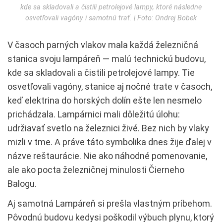
kde sa skladovali a čistili petrolejové lampy, ktoré následne
osvetľovali vagóny i samotnú trať. | Foto: Ondrej Bobek
V časoch parných vlakov mala každá železničná
stanica svoju lampáreň — malú technickú budovu,
kde sa skladovali a čistili petrolejové lampy. Tie
osvetľovali vagóny, stanice aj nočné trate v časoch,
keď elektrina do horských dolín ešte len nesmelo
prichádzala. Lampárnici mali dôležitú úlohu:
udržiavať svetlo na železnici živé. Bez nich by vlaky
mizli v tme. A práve táto symbolika dnes žije ďalej v
názve reštaurácie. Nie ako náhodné pomenovanie,
ale ako pocta železničnej minulosti Čierneho
Balogu.
Aj samotná Lampáreň si prešla vlastným príbehom.
Pôvodnú budovu kedysi poškodil výbuch plynu, ktorý