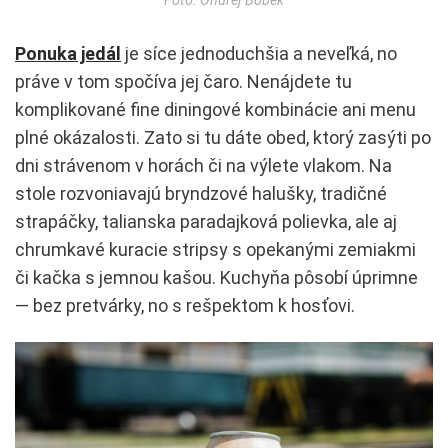
Ponuka jedál
je síce jednoduchšia a neveľká, no
práve v tom spočíva jej čaro. Nenájdete tu
komplikované fine diningové kombinácie ani menu
plné okázalosti. Zato si tu dáte obed, ktorý zasýti po
dni strávenom v horách či na výlete vlakom. Na
stole rozvoniavajú bryndzové halušky, tradičné
strapáčky, talianska paradajková polievka, ale aj
chrumkavé kuracie stripsy s opekanými zemiakmi
či kačka s jemnou kašou. Kuchyňa pôsobí úprimne
— bez pretvárky, no s rešpektom k hosťovi.