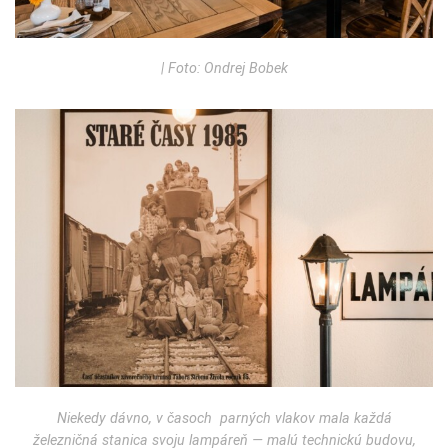
| Foto: Ondrej Bobek
Niekedy dávno, v časoch parných vlakov mala každá
železničná stanica svoju lampáreň — malú technickú budovu,