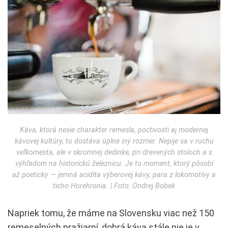
Káva, ktorá nesie charakter remesla, poctivosti aj modernej
kávovej kultúry, tu dostáva úplne iný rozmer. Nepije sa v ruchu
veľkomesta, ale v skromnej dedinke, pri drevených stoloch a s
výhľadom na historickú železnicu. Je to moment, ktorý pôsobí
až poeticky — jemná acidita výberovej kávy, para z lokomotívy a
ticho Horehronia. | Foto: Ondrej Bobek
Napriek tomu, že máme na Slovensku viac než 150
remeselných pražiarní, dobrá káva stále nie je v