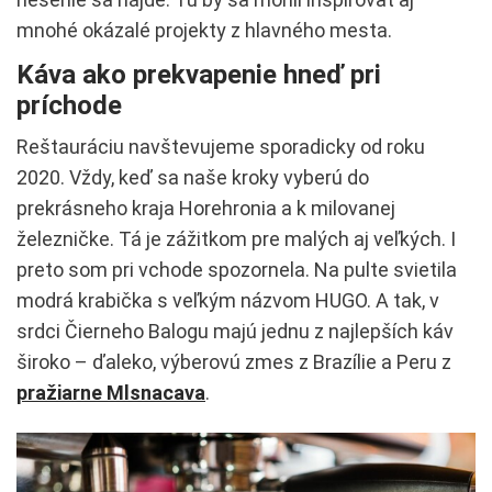
mnohé okázalé projekty z hlavného mesta.
Káva ako prekvapenie hneď pri
príchode
Reštauráciu navštevujeme sporadicky od roku
2020. Vždy, keď sa naše kroky vyberú do
prekrásneho kraja Horehronia a k milovanej
železničke. Tá je zážitkom pre malých aj veľkých. I
preto som pri vchode spozornela. Na pulte svietila
modrá krabička s veľkým názvom HUGO. A tak, v
srdci Čierneho Balogu majú jednu z najlepších káv
široko – ďaleko, výberovú zmes z Brazílie a Peru z
pražiarne Mlsnacava
.