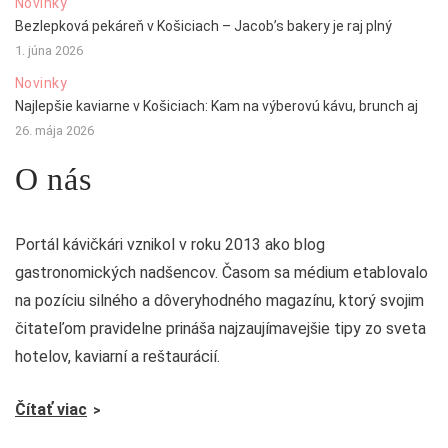
Novinky
Bezlepková pekáreň v Košiciach – Jacob’s bakery je raj plný
1. júna 2026
Novinky
Najlepšie kaviarne v Košiciach: Kam na výberovú kávu, brunch aj
26. mája 2026
O nás
Portál kávičkári vznikol v roku 2013 ako blog
gastronomických nadšencov. Časom sa médium etablovalo
na pozíciu silného a dôveryhodného magazínu, ktorý svojim
čitateľom pravidelne prináša najzaujímavejšie tipy zo sveta
hotelov, kaviarní a reštaurácií.
Čítať viac