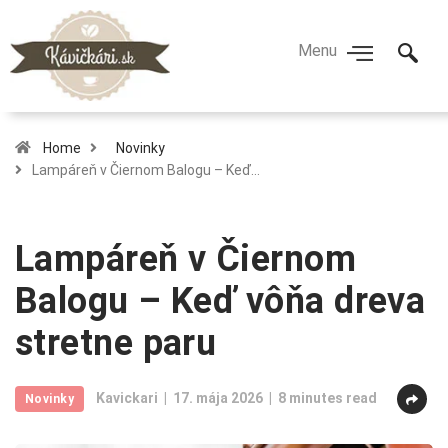
Home
Novinky
Lampáreň v Čiernom Balogu – Keď…
Lampáreň v Čiernom
Balogu – Keď vôňa dreva
stretne paru
Kavickari
17. mája 2026
8 minutes read
Novinky