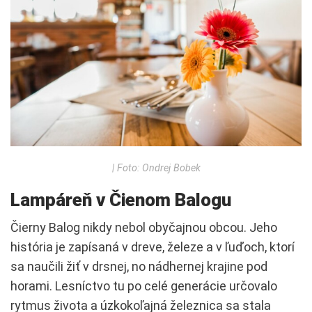
| Foto: Ondrej Bobek
Lampáreň v Čienom Balogu
Čierny Balog nikdy nebol obyčajnou obcou. Jeho
história je zapísaná v dreve, železe a v ľuďoch, ktorí
sa naučili žiť v drsnej, no nádhernej krajine pod
horami. Lesníctvo tu po celé generácie určovalo
rytmus života a úzkokoľajná železnica sa stala