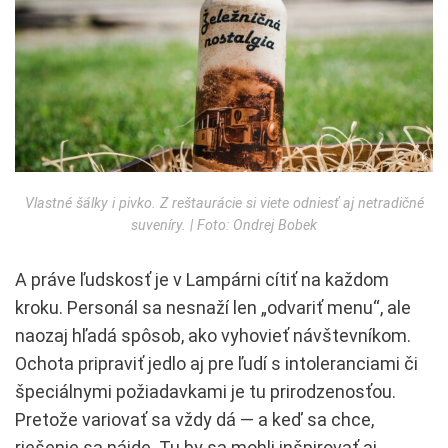
Vlastné šálky i pivko. Z reštaurácie si viete odniesť aj netradičné
suveníry. | Foto: Ondrej Bobek
A práve ľudskosť je v Lampárni cítiť na každom
kroku. Personál sa nesnaží len „odvariť menu“, ale
naozaj hľadá spôsob, ako vyhovieť návštevníkom.
Ochota pripraviť jedlo aj pre ľudí s intoleranciami či
špeciálnymi požiadavkami je tu prirodzenosťou.
Pretože variovať sa vždy dá — a keď sa chce,
riešenie sa nájde. Tu by sa mohli inšpirovať aj