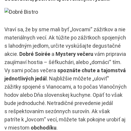
Vraví sa, že by sme mali byť „lovcami“ zážitkov a nie
materiálnych vecí. Ak túžite po zážitkoch spojených
s lahodným jedlom, určite vyskúšajte degustačné
akcie.
Dobré Soirée
a
Mystery večeru
vám pripravia
zaujímaví hostia – šéfkuchári, alebo „domáci“ tím.
Vy sami počas večera
spoznáte chute a tajomstvá
jednotlivých jedál
. Najbližšie môžete „uloviť“
zážitky spojené s Vianocami, a to počas Vianočných
hodov alebo Dňa slovenskej kuchyne. Opäť to však
bude jednoduché. Netradičné prevedenie jedál
s rešpektovaním sezónnych surovín. Ak však
patríte k „lovcom“ vecí, môžete tak pokojne urobiť aj
v miestom
obchodíku
.