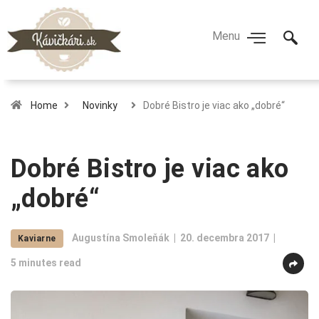
Home
Novinky
Dobré Bistro je viac ako „dobré“
Dobré Bistro je viac ako
„dobré“
Augustína Smoleňák
20. decembra 2017
Kaviarne
5 minutes read