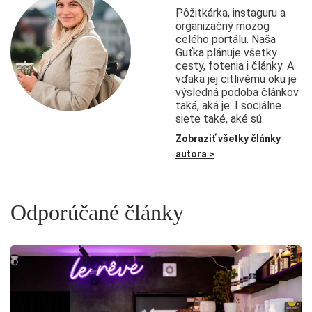
Pôžitkárka, instaguru a
organizačný mozog
celého portálu. Naša
Guťka plánuje všetky
cesty, fotenia i články. A
vďaka jej citlivému oku je
výsledná podoba článkov
taká, aká je. I sociálne
siete také, aké sú.
Zobraziť všetky články
autora >
Odporúčané články