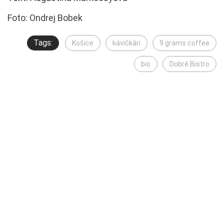
Foto: Ondrej Bobek
Tags:
Košice
kávičkári
9 grams coffee
bio
Dobré Bistro