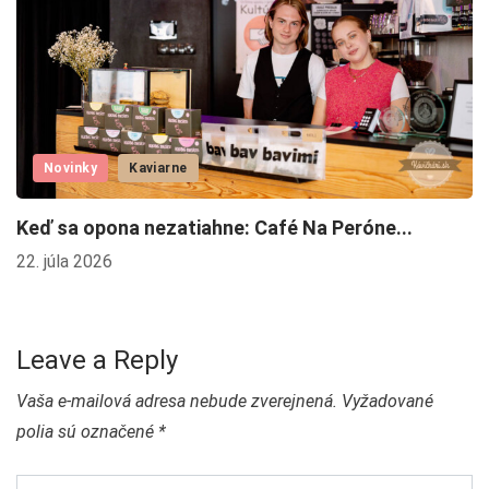
Novinky
Kaviarne
Keď sa opona nezatiahne: Café Na Peróne...
N
S
22. júla 2026
24
Leave a Reply
Vaša e-mailová adresa nebude zverejnená.
Vyžadované
polia sú označené
*