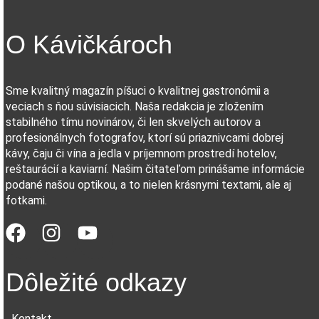
O Kávičkároch
Sme kvalitný magazín píšuci o kvalitnej gastronómii a
veciach s ňou súvisiacich. Naša redakcia je zložením
stabilného tímu novinárov, či len skvelých autorov a
profesionálnych fotografov, ktorí sú priaznivcami dobrej
kávy, čaju či vína a jedla v príjemnom prostredí hotelov,
reštaurácií a kaviarní. Našim čitateľom prinášame informácie
podané našou optikou, a to nielen krásnymi textami, ale aj
fotkami.
Dôležité odkazy
Kontakt