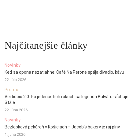
Najčítanejšie články
Novinky
Keď sa opona nezatiahne: Café Na Peróne spája divadlo, kávu
22. júla 2026
Promo
Verticcio 2.0: Po jedenástich rokoch sa legenda Bulváru sťahuje.
Stále
22. júna 2026
Novinky
Bezlepková pekáreň v Košiciach – Jacob’s bakery je raj plný
1. júna 2026