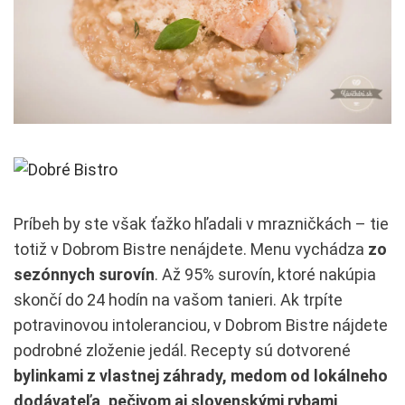
Príbeh by ste však ťažko hľadali v mrazničkách – tie
totiž v Dobrom Bistre nenájdete. Menu vychádza
zo
sezónnych surovín
. Až 95% surovín, ktoré nakúpia
skončí do 24 hodín na vašom tanieri. Ak trpíte
potravinovou intoleranciou, v Dobrom Bistre nájdete
podrobné zloženie jedál. Recepty sú dotvorené
bylinkami z vlastnej záhrady, medom od lokálneho
dodávateľa, pečivom aj slovenskými rybami
.