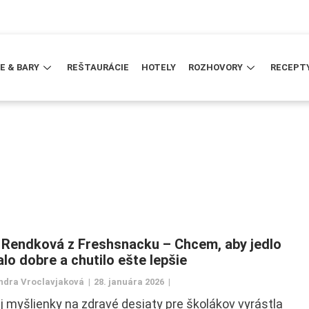
E & BARY
REŠTAURÁCIE
HOTELY
ROZHOVORY
RECEPT
 Rendková z Freshsnacku – Chcem, aby jedlo
alo dobre a chutilo ešte lepšie
ndra Vroclavjaková
28. januára 2026
j myšlienky na zdravé desiaty pre školákov vyrástla