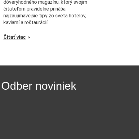
dôveryhodného magazínu, ktorý svojim
čitateľom pravidelne prináša
najzaujímavejšie tipy zo sveta hotelov,
kaviarní a reštaurácií.
Čítať viac
Odber noviniek