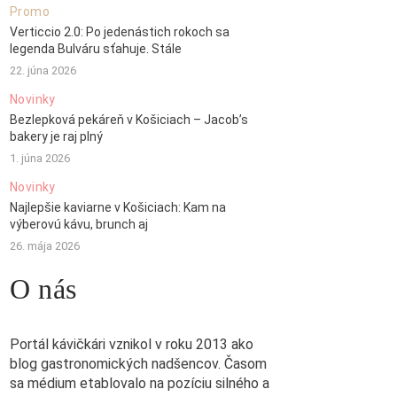
Promo
Verticcio 2.0: Po jedenástich rokoch sa
legenda Bulváru sťahuje. Stále
22. júna 2026
Novinky
Bezlepková pekáreň v Košiciach – Jacob’s
bakery je raj plný
1. júna 2026
Novinky
Najlepšie kaviarne v Košiciach: Kam na
výberovú kávu, brunch aj
26. mája 2026
O nás
Portál kávičkári vznikol v roku 2013 ako
blog gastronomických nadšencov. Časom
sa médium etablovalo na pozíciu silného a