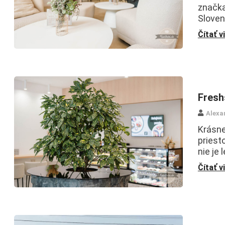
značka
Sloven
Čítať v
Fresh
Alexa
Krásne
priest
nie je 
Čítať v