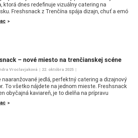
, ktorá dnes redefinuje vizuálny catering na
sku. Freshsnack z Trenčína spája dizajn, chuť a emó
iac
snack – nové miesto na trenčianskej scéne
ndra Vroclavjaková
22. októbra 2025
 naaranžované jedlá, perfektný catering a dizajnový
or. To všetko nájdete na jednom mieste. Freshsnack
len obyčajná kaviareň, je to dielňa na prípravu
iac