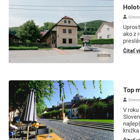
Holot
Simo
Uprost
ako z 
preslá
Čítať v
Top m
Simo
V roku
Sloven
najlep
knižka