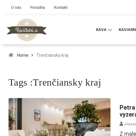
O nás
Poradňa
Kontakt
KÁVA
KAVIARN
Home
Trenčiansky kraj
Tags :Trenčiansky kraj
Petra
vyzer
Alexa
Z male