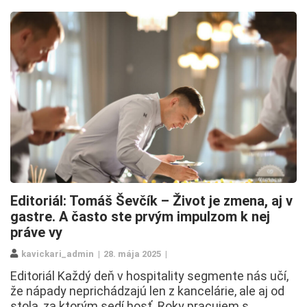
Editoriál: Tomáš Ševčík – Život je zmena, aj v
gastre. A často ste prvým impulzom k nej
práve vy
kavickari_admin
28. mája 2025
Editoriál Každý deň v hospitality segmente nás učí,
že nápady neprichádzajú len z kancelárie, ale aj od
stola, za ktorým sedí hosť. Roky pracujem s