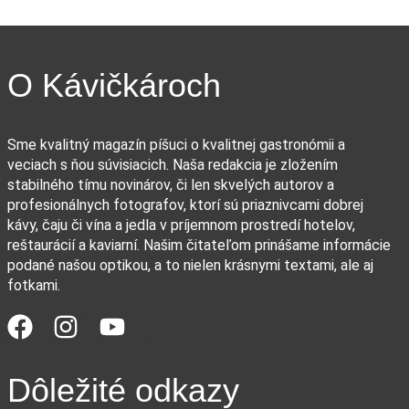
O Kávičkároch
Sme kvalitný magazín píšuci o kvalitnej gastronómii a
veciach s ňou súvisiacich. Naša redakcia je zložením
stabilného tímu novinárov, či len skvelých autorov a
profesionálnych fotografov, ktorí sú priaznivcami dobrej
kávy, čaju či vína a jedla v príjemnom prostredí hotelov,
reštaurácií a kaviarní. Našim čitateľom prinášame informácie
podané našou optikou, a to nielen krásnymi textami, ale aj
fotkami.
Dôležité odkazy