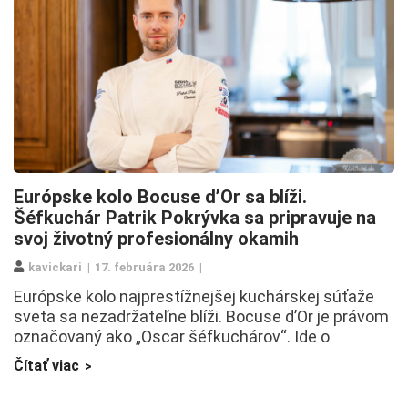
Európske kolo Bocuse d’Or sa blíži.
Šéfkuchár Patrik Pokrývka sa pripravuje na
svoj životný profesionálny okamih
kavickari
17. februára 2026
Európske kolo najprestížnejšej kuchárskej súťaže
sveta sa nezadržateľne blíži. Bocuse d’Or je právom
označovaný ako „Oscar šéfkuchárov“. Ide o
Čítať viac