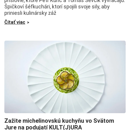
príslovie, ktoré Petr Kunc a Tomáš Ševčík vyvracajú.
Špičkoví šéfkuchári, ktorí spojili svoje sily, aby
priniesli kulinársky záž
Čítať viac
Zažite michelinovskú kuchyňu vo Svätom
Jure na podujatí KULT(J)URA