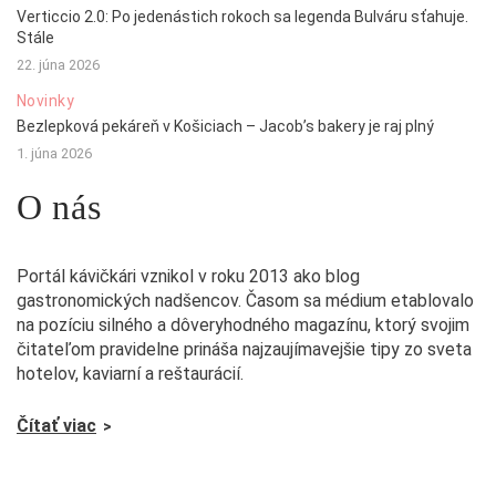
Verticcio 2.0: Po jedenástich rokoch sa legenda Bulváru sťahuje.
Stále
22. júna 2026
Novinky
Bezlepková pekáreň v Košiciach – Jacob’s bakery je raj plný
1. júna 2026
O nás
Portál kávičkári vznikol v roku 2013 ako blog
gastronomických nadšencov. Časom sa médium etablovalo
na pozíciu silného a dôveryhodného magazínu, ktorý svojim
čitateľom pravidelne prináša najzaujímavejšie tipy zo sveta
hotelov, kaviarní a reštaurácií.
Čítať viac