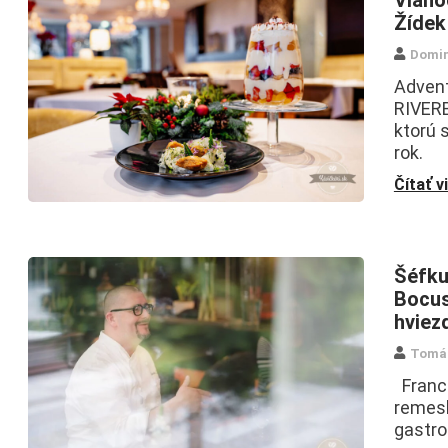
Viano
Žídek
Domin
Advent
RIVERB
ktorú 
rok.
Čítať v
Šéfku
Bocus
hviez
Tomá
Francú
remesla
gastro