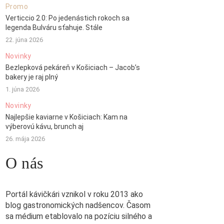
Promo
Verticcio 2.0: Po jedenástich rokoch sa
legenda Bulváru sťahuje. Stále
22. júna 2026
Novinky
Bezlepková pekáreň v Košiciach – Jacob’s
bakery je raj plný
1. júna 2026
Novinky
Najlepšie kaviarne v Košiciach: Kam na
výberovú kávu, brunch aj
26. mája 2026
O nás
Portál kávičkári vznikol v roku 2013 ako
blog gastronomických nadšencov. Časom
sa médium etablovalo na pozíciu silného a