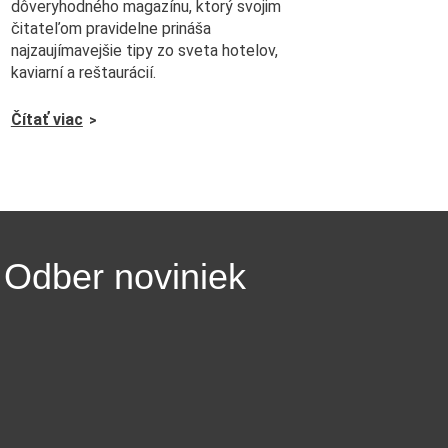
dôveryhodného magazínu, ktorý svojim
čitateľom pravidelne prináša
najzaujímavejšie tipy zo sveta hotelov,
kaviarní a reštaurácií.
Čítať viac
Odber noviniek