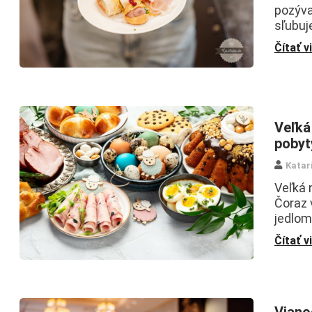
pozýva
sľubuj
Čítať v
Veľká
pobyt
Katar
Veľká 
Čoraz 
jedlom
Čítať v