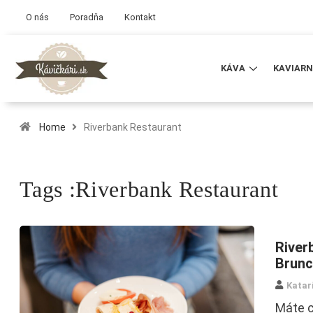
O nás
Poradňa
Kontakt
KÁVA
KAVIARN
Home
Riverbank Restaurant
Tags :Riverbank Restaurant
River
Brunc
Katar
Máte c