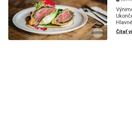
Výnimo
Ukonče
Hlavné
Čítať v