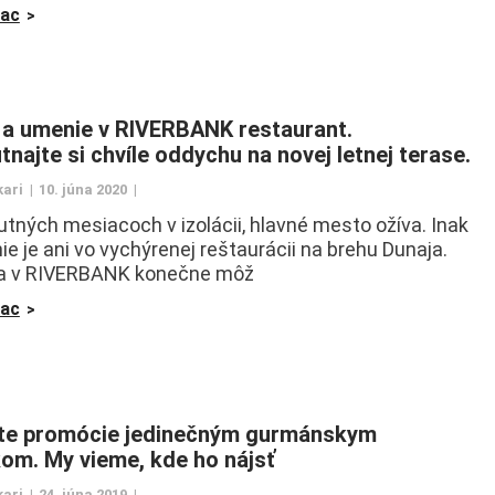
iac
 a umenie v RIVERBANK restaurant.
tnajte si chvíle oddychu na novej letnej terase.
kari
10. júna 2020
tných mesiacoch v izolácii, hlavné mesto ožíva. Inak
ie je ani vo vychýrenej reštaurácii na brehu Dunaja.
sa v RIVERBANK konečne môž
iac
te promócie jedinečným gurmánskym
kom. My vieme, kde ho nájsť
kari
24. júna 2019