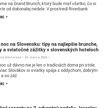
me na Grand Brunch, ktorý bude mať všetko, čo si
ete od dokonalej nedele. V prostredí Riverbank
iac
 noc na Slovensku: tipy na najlepšie brunche,
y a sviatočné zážitky v slovenských hoteloch
ína Kántorová
24. marca 2026
noc už dávno nie je len o tradíciách doma pri stole.
viac Slovákov si sviatky spája s oddychom, dobrým
 a so záž
iac