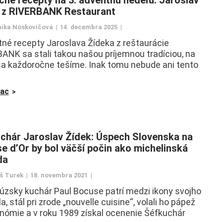
čné recepty na 3. adventnú nedeľu: Jaroslav
 z RIVERBANK Restaurant
ika Noskovičová
14. decembra 2025
né recepty Jaroslava Žídeka z reštaurácie
ANK sa stali takou našou príjemnou tradíciou, na
sa každoročne tešíme. Inak tomu nebude ani tento
iac
chár Jaroslav Žídek: Úspech Slovenska na
e d’Or by bol väčší počin ako michelinská
da
š Turek
18. novembra 2021
zsky kuchár Paul Bocuse patrí medzi ikony svojho
, stál pri zrode „nouvelle cuisine“, volali ho pápež
nómie a v roku 1989 získal ocenenie Šéfkuchár