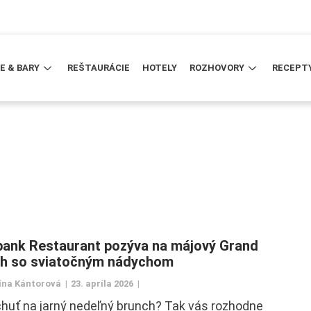
E & BARY
REŠTAURÁCIE
HOTELY
ROZHOVORY
RECEPT
bank Restaurant pozýva na májový Grand
h so sviatočným nádychom
ína Kántorová
23. apríla 2026
huť na jarný nedeľný brunch? Tak vás rozhodne