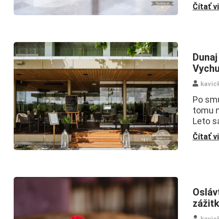
Čítať v
Dunaj
Vychu
kavic
Po smu
tomu n
Leto 
Čítať v
Osláv
zážit
kavic