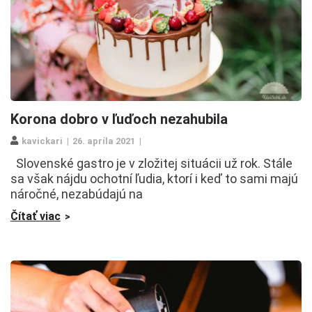
Korona dobro v ľuďoch nezahubila
kavickari
26. apríla 2021
Slovenské gastro je v zložitej situácii už rok. Stále
sa však nájdu ochotní ľudia, ktorí i keď to sami majú
náročné, nezabúdajú na
Čítať viac