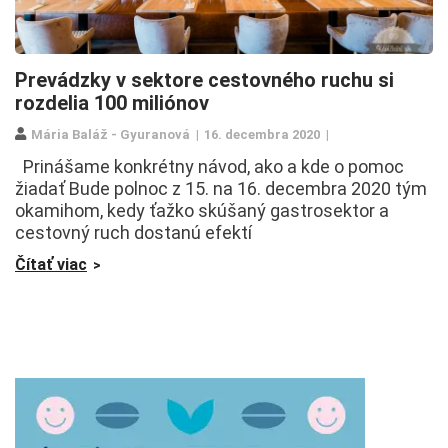
Prevádzky v sektore cestovného ruchu si
rozdelia 100 miliónov
Mária Baláž - Gyuranová
16. decembra 2020
Prinášame konkrétny návod, ako a kde o pomoc
žiadať Bude polnoc z 15. na 16. decembra 2020 tým
okamihom, kedy ťažko skúšaný gastrosektor a
cestovný ruch dostanú efektí
Čítať viac