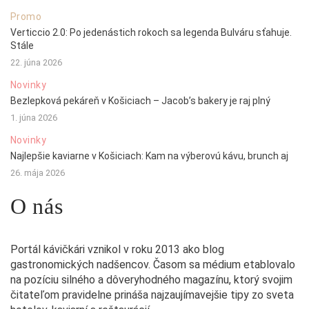
Promo
Verticcio 2.0: Po jedenástich rokoch sa legenda Bulváru sťahuje.
Stále
22. júna 2026
Novinky
Bezlepková pekáreň v Košiciach – Jacob’s bakery je raj plný
1. júna 2026
Novinky
Najlepšie kaviarne v Košiciach: Kam na výberovú kávu, brunch aj
26. mája 2026
O nás
Portál kávičkári vznikol v roku 2013 ako blog
gastronomických nadšencov. Časom sa médium etablovalo
na pozíciu silného a dôveryhodného magazínu, ktorý svojim
čitateľom pravidelne prináša najzaujímavejšie tipy zo sveta