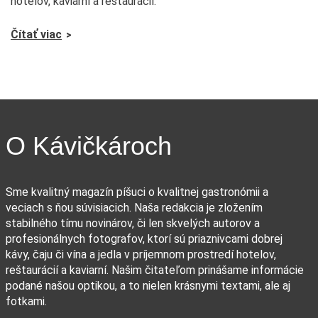
hotelov, kaviarní a reštaurácií.
Čítať viac
O Kávičkároch
Sme kvalitný magazín píšuci o kvalitnej gastronómii a
veciach s ňou súvisiacich. Naša redakcia je zložením
stabilného tímu novinárov, či len skvelých autorov a
profesionálnych fotografov, ktorí sú priaznivcami dobrej
kávy, čaju či vína a jedla v príjemnom prostredí hotelov,
reštaurácií a kaviarní. Našim čitateľom prinášame informácie
podané našou optikou, a to nielen krásnymi textami, ale aj
fotkami.