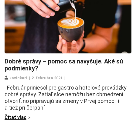
Dobré správy – pomoc sa navyšuje. Aké sú
podmienky?
kavickari
2. februára 2021
Február priniesol pre gastro a hotelové prevádzky
dobré správy. Zatiaľ síce nemôžu bez obmedzení
otvoriť, no pripravujú sa zmeny v Prvej pomoci +
a tiež pri čerpaní
Čítať viac