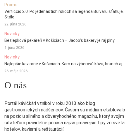
Promo
Verticcio 2.0: Po jedenástich rokoch sa legenda Bulváru sťahuje.
Stále
22. júna 2026
Novinky
Bezlepková pekáreň v Košiciach – Jacob’s bakery je raj plný
1. júna 2026
Novinky
Najlepšie kaviarne v Košiciach: Kam na výberovú kávu, brunch aj
26. mája 2026
O nás
Portál kávičkári vznikol v roku 2013 ako blog
gastronomických nadšencov. Časom sa médium etablovalo
na pozíciu silného a dôveryhodného magazínu, ktorý svojim
čitateľom pravidelne prináša najzaujímavejšie tipy zo sveta
hotelov, kaviarní a reštaurácií.