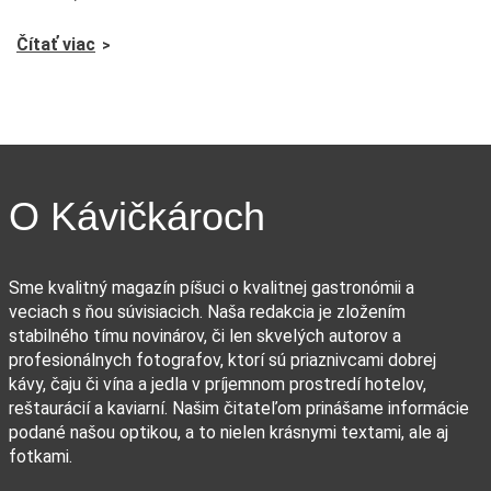
Čítať viac
O Kávičkároch
Sme kvalitný magazín píšuci o kvalitnej gastronómii a
veciach s ňou súvisiacich. Naša redakcia je zložením
stabilného tímu novinárov, či len skvelých autorov a
profesionálnych fotografov, ktorí sú priaznivcami dobrej
kávy, čaju či vína a jedla v príjemnom prostredí hotelov,
reštaurácií a kaviarní. Našim čitateľom prinášame informácie
podané našou optikou, a to nielen krásnymi textami, ale aj
fotkami.