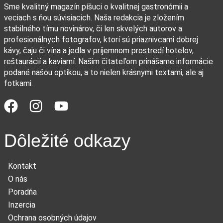
Sme kvalitný magazín píšuci o kvalitnej gastronómii a
veciach s ňou súvisiacich. Naša redakcia je zložením
stabilného tímu novinárov, či len skvelých autorov a
profesionálnych fotografov, ktorí sú priaznivcami dobrej
kávy, čaju či vína a jedla v príjemnom prostredí hotelov,
reštaurácií a kaviarní. Našim čitateľom prinášame informácie
podané našou optikou, a to nielen krásnymi textami, ale aj
fotkami.
Dôležité odkazy
Kontakt
O nás
Poradňa
Inzercia
Ochrana osobných údajov