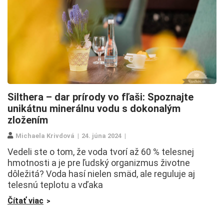
Silthera – dar prírody vo fľaši: Spoznajte
unikátnu minerálnu vodu s dokonalým
zložením
Michaela Krivdová
24. júna 2024
Vedeli ste o tom, že voda tvorí až 60 % telesnej
hmotnosti a je pre ľudský organizmus životne
dôležitá? Voda hasí nielen smäd, ale reguluje aj
telesnú teplotu a vďaka
Čítať viac