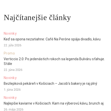
Najčítanejšie články
Novinky
Keď sa opona nezatiahne: Café Na Peróne spája divadlo, kávu
22. júla 2026
Promo
Verticcio 2.0: Po jedenástich rokoch sa legenda Bulváru sťahuje.
Stále
22. júna 2026
Novinky
Bezlepková pekáreň v Košiciach – Jacob’s bakery je raj plný
1. júna 2026
Novinky
Najlepšie kaviarne v Košiciach: Kam na výberovú kávu, brunch aj
26. mája 2026