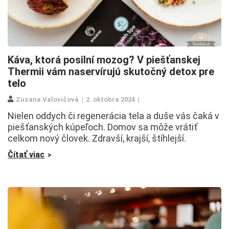
Káva, ktorá posilní mozog? V piešťanskej
Thermii vám naservírujú skutočný detox pre
telo
Zuzana Valovičová
2. októbra 2024
Nielen oddych či regenerácia tela a duše vás čaká v
piešťanských kúpeľoch. Domov sa môže vrátiť
celkom nový človek. Zdravší, krajší, štíhlejší.
Čítať viac