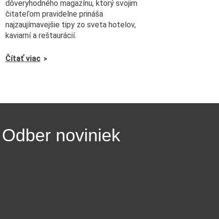
dôveryhodného magazínu, ktorý svojim
čitateľom pravidelne prináša
najzaujímavejšie tipy zo sveta hotelov,
kaviarní a reštaurácií.
Čítať viac
Odber noviniek