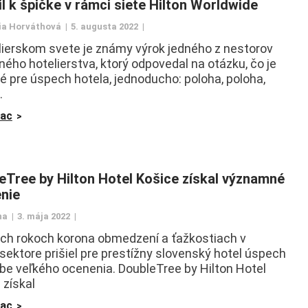
il k špičke v rámci siete Hilton Worldwide
ia Horváthová
5. augusta 2022
lierskom svete je známy výrok jedného z nestorov
ého hotelierstva, ktorý odpovedal na otázku, čo je
té pre úspech hotela, jednoducho: poloha, poloha,
.
iac
eTree by Hilton Hotel Košice získal významné
nie
na
3. mája 2022
ch rokoch korona obmedzení a ťažkostiach v
sektore prišiel pre prestížny slovenský hotel úspech
be veľkého ocenenia. DoubleTree by Hilton Hotel
 získal
iac