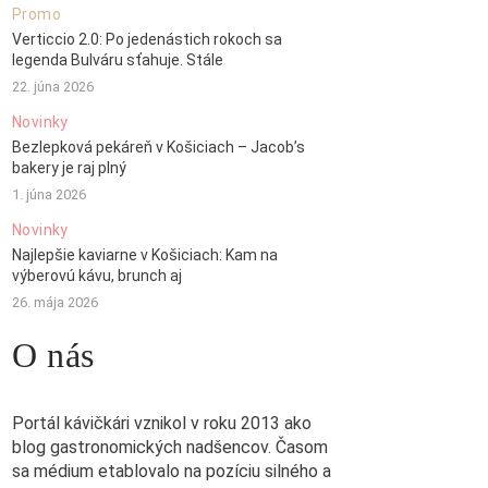
Promo
Verticcio 2.0: Po jedenástich rokoch sa
legenda Bulváru sťahuje. Stále
22. júna 2026
Novinky
Bezlepková pekáreň v Košiciach – Jacob’s
bakery je raj plný
1. júna 2026
Novinky
Najlepšie kaviarne v Košiciach: Kam na
výberovú kávu, brunch aj
26. mája 2026
O nás
Portál kávičkári vznikol v roku 2013 ako
blog gastronomických nadšencov. Časom
sa médium etablovalo na pozíciu silného a