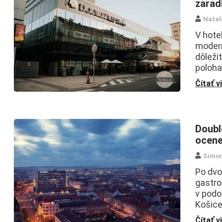
zarad
Natal
V hote
modern
dôleži
poloha
Čítať v
Doubl
ocene
Simo
Po dvo
gastro
v podo
Košice
Čítať v