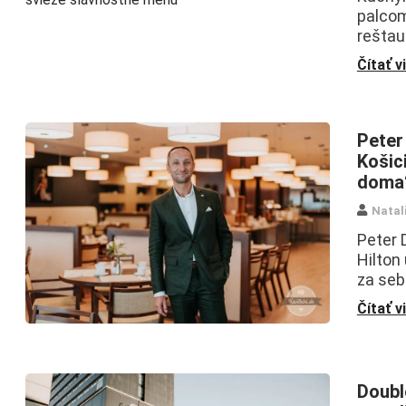
palcom
reštau
Čítať v
Peter
Košic
doma
Natal
Peter 
Hilton
za seb
Čítať v
Doubl