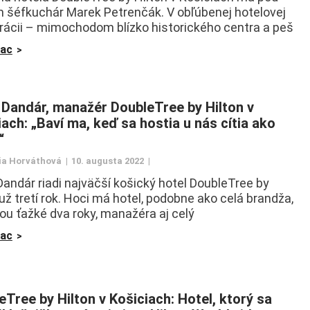
 šéfkuchár Marek Petrenčák. V obľúbenej hotelovej
rácii – mimochodom blízko historického centra a peš
iac
 Dandár, manažér DoubleTree by Hilton v
iach: „Baví ma, keď sa hostia u nás cítia ako
“
ia Horváthová
10. augusta 2022
Dandár riadi najväčší košický hotel DoubleTree by
 už tretí rok. Hoci má hotel, podobne ako celá brandža,
ou ťažké dva roky, manažéra aj celý
iac
eTree by Hilton v Košiciach: Hotel, ktorý sa