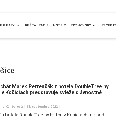
E & BARY
REŠTAURÁCIE
HOTELY
ROZHOVORY
RECEPT
šice
chár Marek Petrenčák z hotela DoubleTree by
n v Košiciach predstavuje svieže slávnostné
ína Kántorová
18. septembra 2022
u hotela DoubleTree by Hilton v Košiciach má pod