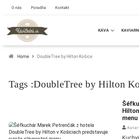
O nás
Poradňa
Kontakt
KÁVA
KAVIARN
Home
DoubleTree by Hilton Košice
Tags :DoubleTree by Hilton Ko
Šéfku
Hilto
menu
Katar
Kuchyň