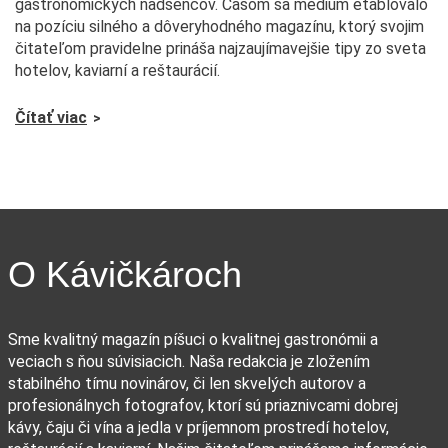
gastronomických nadšencov. Časom sa médium etablovalo
na pozíciu silného a dôveryhodného magazínu, ktorý svojim
čitateľom pravidelne prináša najzaujímavejšie tipy zo sveta
hotelov, kaviarní a reštaurácií.
Čítať viac
O Kávičkároch
Sme kvalitný magazín píšuci o kvalitnej gastronómii a
veciach s ňou súvisiacich. Naša redakcia je zložením
stabilného tímu novinárov, či len skvelých autorov a
profesionálnych fotografov, ktorí sú priaznivcami dobrej
kávy, čaju či vína a jedla v príjemnom prostredí hotelov,