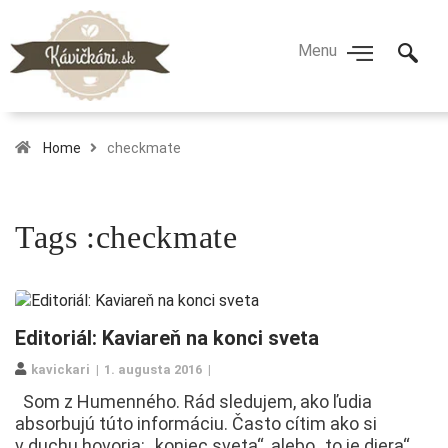
Home
checkmate
Tags :checkmate
Editoriál: Kaviareň na konci sveta
kavickari
1. augusta 2016
Som z Humenného. Rád sledujem, ako ľudia
absorbujú túto informáciu. Často cítim ako si
v duchu hovoria: „koniec sveta“, alebo „to je diera“.