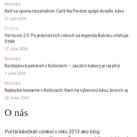
Novinky
Keď sa opona nezatiahne: Café Na Peróne spája divadlo, kávu
22. júla 2026
Promo
Verticcio 2.0: Po jedenástich rokoch sa legenda Bulváru sťahuje.
Stále
22. júna 2026
Novinky
Bezlepková pekáreň v Košiciach – Jacob’s bakery je raj plný
1. júna 2026
Novinky
Najlepšie kaviarne v Košiciach: Kam na výberovú kávu, brunch aj
26. mája 2026
O nás
Portál kávičkári vznikol v roku 2013 ako blog