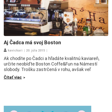
Aj Čadca má svoj Boston
kavickari
20. júla 2015
Ak chodíte po Čadci a hľadáte kvalitnú kaviareň,
určite neobíďte Boston Coffe&Fun na Námestí
slobody. Trošku zastrčená v rohu, avšak veľ
Čítať viac