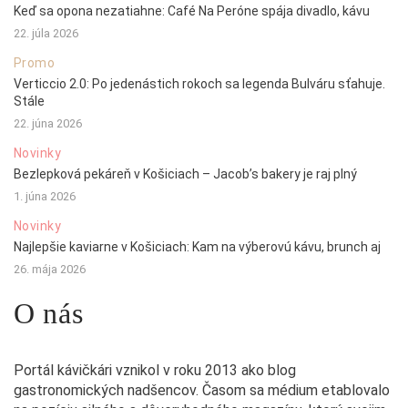
Keď sa opona nezatiahne: Café Na Peróne spája divadlo, kávu
22. júla 2026
Promo
Verticcio 2.0: Po jedenástich rokoch sa legenda Bulváru sťahuje.
Stále
22. júna 2026
Novinky
Bezlepková pekáreň v Košiciach – Jacob’s bakery je raj plný
1. júna 2026
Novinky
Najlepšie kaviarne v Košiciach: Kam na výberovú kávu, brunch aj
26. mája 2026
O nás
Portál kávičkári vznikol v roku 2013 ako blog
gastronomických nadšencov. Časom sa médium etablovalo