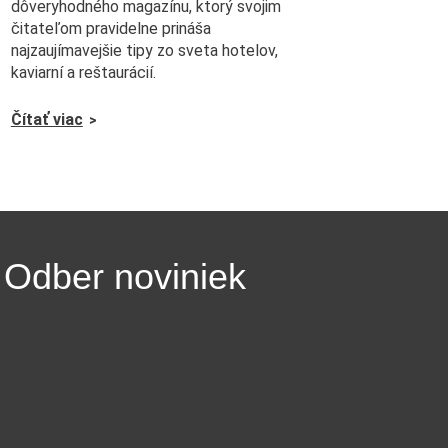
dôveryhodného magazínu, ktorý svojim
čitateľom pravidelne prináša
najzaujímavejšie tipy zo sveta hotelov,
kaviarní a reštaurácií.
Čítať viac
Odber noviniek