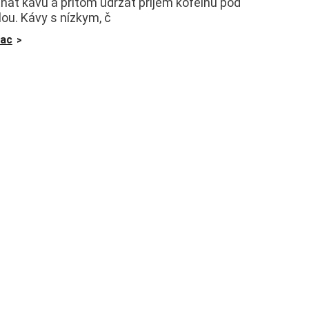
nať kávu a pritom udržať príjem kofeínu pod
lou. Kávy s nízkym, č
iac