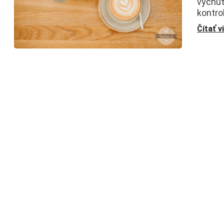
vychut
kontro
Čítať v