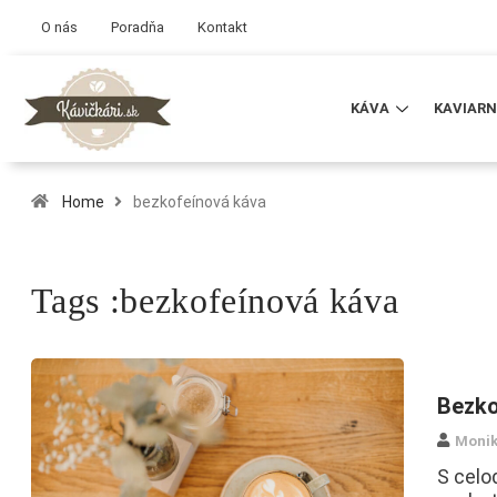
O nás
Poradňa
Kontakt
KÁVA
KAVIARN
Home
bezkofeínová káva
Tags :bezkofeínová káva
Bezko
Monik
S celo