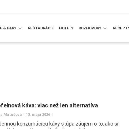
E & BARY
REŠTAURÁCIE
HOTELY
ROZHOVORY
RECEPT
feínová káva: viac než len alternatíva
a Matúšová
13. mája 2026
dennou konzumáciou kávy stúpa záujem o to, ako si