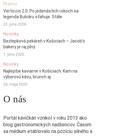
Promo
Verticcio 2.0: Po jedenástich rokoch sa
legenda Bulváru sťahuje. Stále
22. júna 2026
Novinky
Bezlepková pekáreň v Košiciach – Jacob’s
bakery je raj plný
1. júna 2026
Novinky
Najlepšie kaviarne v Košiciach: Kam na
výberovú kávu, brunch aj
26. mája 2026
O nás
Portál kávičkári vznikol v roku 2013 ako
blog gastronomických nadšencov. Časom
sa médium etablovalo na pozíciu silného a