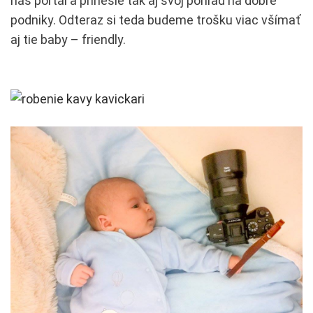
náš portál a prinesie tak aj svoj pohľad na dobré
podniky. Odteraz si teda budeme trošku viac všímať
aj tie baby – friendly.