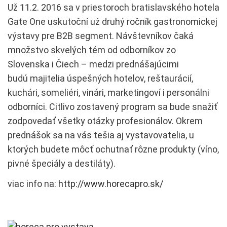
Už 11.2. 2016 sa v priestoroch bratislavského hotela
Gate One uskutoční už druhý ročník gastronomickej
výstavy pre B2B segment. Návštevníkov čaká
množstvo skvelých tém od odborníkov zo
Slovenska i Čiech – medzi prednášajúcimi
budú majitelia úspešných hotelov, reštaurácií,
kuchári, someliéri, vinári, marketingoví i personálni
odborníci. Citlivo zostavený program sa bude snažiť
zodpovedať všetky otázky profesionálov. Okrem
prednášok sa na vás tešia aj vystavovatelia, u
ktorých budete môcť ochutnať rôzne produkty (víno,
pivné špeciály a destiláty).
viac info na:
http://www.horecapro.sk/