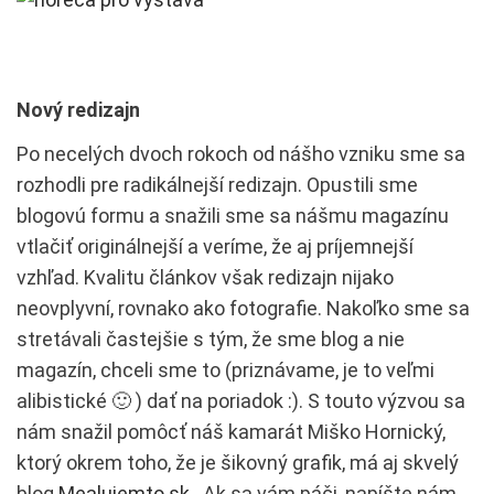
Nový redizajn
Po necelých dvoch rokoch od nášho vzniku sme sa
rozhodli pre radikálnejší redizajn. Opustili sme
blogovú formu a snažili sme sa nášmu magazínu
vtlačiť originálnejší a veríme, že aj príjemnejší
vzhľad. Kvalitu článkov však redizajn nijako
neovplyvní, rovnako ako fotografie. Nakoľko sme sa
stretávali častejšie s tým, že sme blog a nie
magazín, chceli sme to (priznávame, je to veľmi
alibistické 🙂 ) dať na poriadok :). S touto výzvou sa
nám snažil pomôcť náš kamarát Miško Hornický,
ktorý okrem toho, že je šikovný grafik, má aj skvelý
blog
Mealujemto.sk
. Ak sa vám páči, napíšte nám,