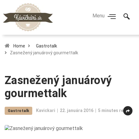
Home
Gastrotalk
Zasnežený januárový gourmettalk
Zasnežený januárový
gourmettalk
Kavickari
22. januára 2016
5 minutes read
Gastrotalk