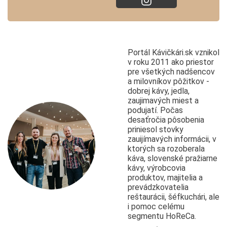
Portál Kávičkári.sk vznikol
v roku 2011 ako priestor
pre všetkých nadšencov
a milovníkov pôžitkov -
dobrej kávy, jedla,
zaujimavých miest a
podujatí. Počas
desaťročia pôsobenia
priniesol stovky
zauijímavých informácii, v
ktorých sa rozoberala
káva, slovenské pražiarne
kávy, výrobcovia
produktov, majitelia a
prevádzkovatelia
reštaurácii, šéfkuchári, ale
i pomoc celému
segmentu HoReCa.