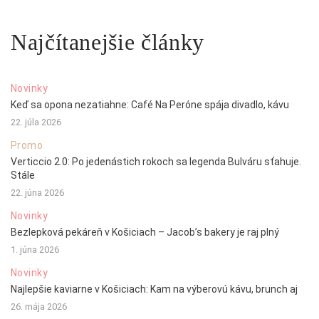
Najčítanejšie články
Novinky
Keď sa opona nezatiahne: Café Na Peróne spája divadlo, kávu
22. júla 2026
Promo
Verticcio 2.0: Po jedenástich rokoch sa legenda Bulváru sťahuje.
Stále
22. júna 2026
Novinky
Bezlepková pekáreň v Košiciach – Jacob’s bakery je raj plný
1. júna 2026
Novinky
Najlepšie kaviarne v Košiciach: Kam na výberovú kávu, brunch aj
26. mája 2026