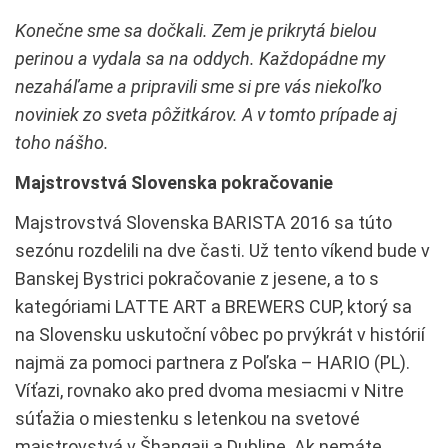
Konečne sme sa dočkali. Zem je prikrytá bielou
perinou a vydala sa na oddych. Každopádne my
nezaháľame a pripravili sme si pre vás niekoľko
noviniek zo sveta pôžitkárov. A v tomto prípade aj
toho nášho.
Majstrovstvá Slovenska pokračovanie
Majstrovstvá Slovenska BARISTA 2016 sa túto
sezónu rozdelili na dve časti. Už tento víkend bude v
Banskej Bystrici pokračovanie z jesene, a to s
kategóriami LATTE ART a BREWERS CUP, ktorý sa
na Slovensku uskutoční vôbec po prvýkrát v histórií
najmä za pomoci partnera z Poľska – HARIO (PL).
Víťazi, rovnako ako pred dvoma mesiacmi v Nitre
súťažia o miestenku s letenkou na svetové
majstrovstvá v Šhangaji a Dubline. Ak nemáte