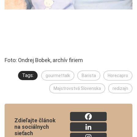
Foto: Ondrej Bobek, archív firiem
Tags:
gourmettalk
Barista
Horecapro
Majstrovstvá Slovenska
redizajn
Zdieľajte článok
na sociálnych
sieťach